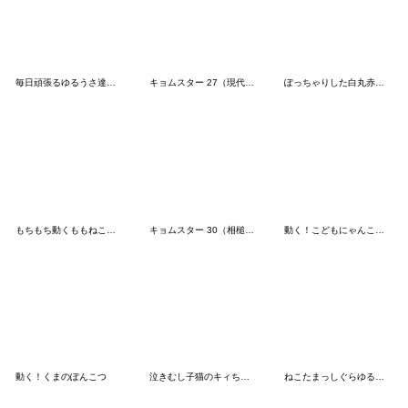
毎日頑張るゆるうさ達のスタンプ
キョムスター 27（現代社会で虚無）
ぽっちゃりした白丸赤太郎(イヤイヤ期)
もちもち動くももねこちゃん(SP)
キョムスター 30（相槌で虚無）
動く！こどもにゃんこ１４
動く！くまのぽんこつ
泣きむし子猫のキィちゃん 2
ねこたまっしぐらゆるふわ感情