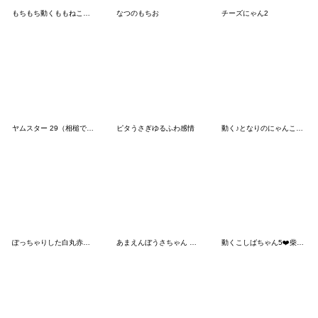
もちもち動くももねこちゃん17
なつのもちお
チーズにゃん2
ヤムスター 29（相槌で病む）
ピタうさぎゆるふわ感情
動く♪となりのにゃんこ６ 秋風味
ぽっちゃりした白丸赤太郎(ヒーロー)
あまえんぼうさちゃん Always
動くこしばちゃん5❤️柴犬家族日常