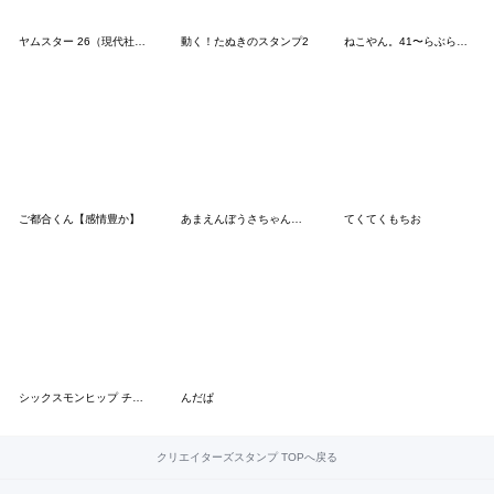
ヤムスター 26（現代社会で病む）
動く！たぬきのスタンプ2
ねこやん。41〜らぶらぶ〜
ご都合くん【感情豊か】
あまえんぼうさちゃんのいたずら もじなし
てくてくもちお
シックスモンヒップ チーズ猫1
んだぱ
クリエイターズスタンプ TOPへ戻る