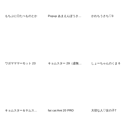
もちぷに◎たべものとか
Popup あまえんぼうさちゃんのかお
かわちうさち♡3
ワガマママーモット 23
キョムスター 29（虚無らないよう応援）
しょーちゃんのくま 6
キョムスター＆ヤムスター（写真に貼る） 2
fat cat Ami 20 PRO
大切な人♡女の子7