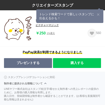
クリエイターズスタンプ
トレンド検索ワードで新しいスタンプに
出会えるかも！
ねこなともだち 今日も元気
ピクチャーマジック
￥250
560
1%還元
PayPay決済が利用できるようになりました
プレゼントする
購入する
スタンプアレンジ/デコレーションに対応
制作者に提供される情報について
LINEヤフー株式会社はスタンプ/絵文字/着せかえ制作者への売上レポートの提供の
ために、お客様の購入情報を利用します。
購入日付、登録国情報は制作者から確認することができます。(お客様を直接識別可
能な情報は含まれません)