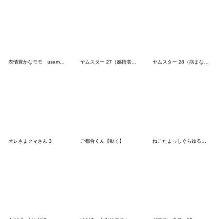
表情豊かなモモ usamusiのスタンプ31
ヤムスター 27（感情表現で病む）
ヤムスター 28（病まないよう応援）
オレさまクマさん 3
ご都合くん【動く】
ねこたまっしぐらゆるふわネガポジティブ