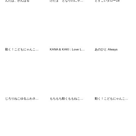
んだぱ、がんばる
けだま となりのにゃんこ
どすこいタロー18
動く！こどもにゃんこ２０ 反抗期入り
KANA & KAKI : Love Love 13
あのひと Always
じろりねこゆるふわネガティブポジティブ
もちもち動くももねこちゃん 7(Version7)
動く！こどもにゃんこ１９