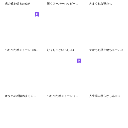
虎の威を借るたぬき
輝くスーパーハッピードッグ（文字なし）
きまぐれな獣たち
ぺたぺたポメトーン（mix）
むぅもこといっしょ4
でかもち謎生物ちゃーい 2
オタクの感情めまぐるしい
ぺたぺたポメトーン（白）
人生病み散らかしネコ 2