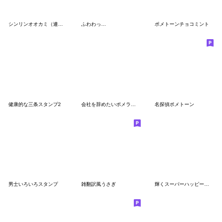
シンリンオオカミ（連絡用）
ふわわっ…
ポメトーンチョコミント
健康的な三条スタンプ2
会社を辞めたいポメラニアン3
名探偵ポメトーン
男士いろいろスタンプ
雑翻訳風うさぎ
輝くスーパーハッピードッグ