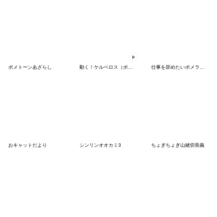
ポメトーンあざらし
動く！ケルベロス（ポメラニアン）
仕事を辞めたいポメラニアン3 (TC)
おキャットだより
シンリンオオカミ3
ちょぎちょぎ山姥切長義