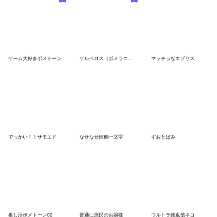
ゲーム大好きポメトーン
ケルベロス（ポメラニアン）
マッチョなエゾリス
でっかい！！サモエド
なせなせ姫鶴一文字
ずおとばみ
推し活ポメトーン02
普通に庶民のお嬢様
ウルトラ雑返信ネコ