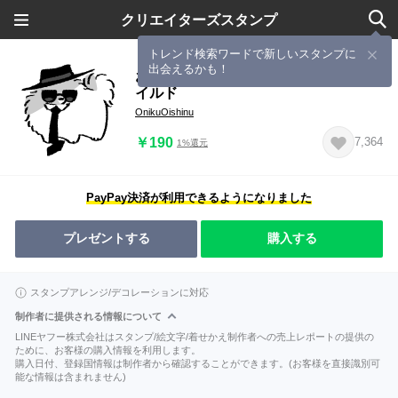
クリエイターズスタンプ
トレンド検索ワードで新しいスタンプに
出会えるかも！
おにくおいしいぬスタンプ ハードボ
イルド
OnikuOishinu
￥190
7,364
1%還元
PayPay決済が利用できるようになりました
プレゼントする
購入する
スタンプアレンジ/デコレーションに対応
制作者に提供される情報について
LINEヤフー株式会社はスタンプ/絵文字/着せかえ制作者への売上レポートの提供の
ために、お客様の購入情報を利用します。
購入日付、登録国情報は制作者から確認することができます。(お客様を直接識別可
能な情報は含まれません)