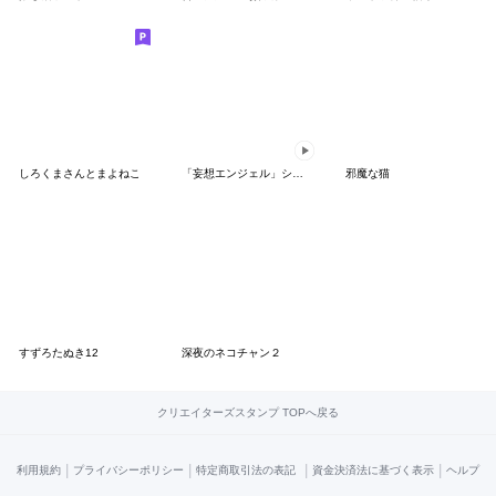
しろくまさんとまよねこ
「妄想エンジェル」シリーズスタンプ第3弾
邪魔な猫
すずろたぬき12
深夜のネコチャン２
クリエイターズスタンプ TOPへ戻る
|
|
|
|
利用規約
プライバシーポリシー
特定商取引法の表記
資金決済法に基づく表示
ヘルプ