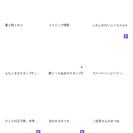
夏と戦うネコ
メイドッグ喫茶
ふわふわだいふくちゃん4
もちくまのスタンプ5（リアクション）
動く！たぬきのスタンプ2
スーパーハッピードッグズ
テニスの王子様・氷帝学園×地獄のミサワ
北のキタキツネ
ご近所さんのきつね