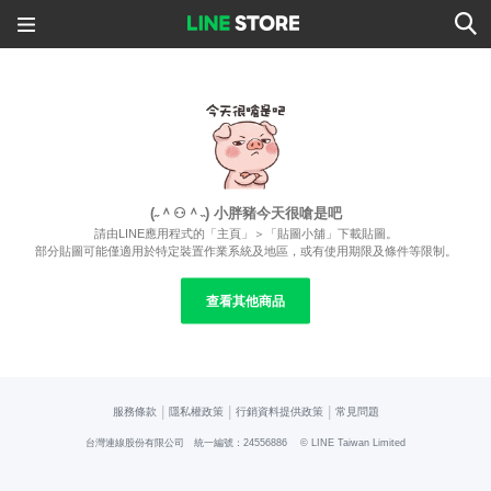
(˶＾⚇＾˵) 小胖豬今天很嗆是吧
請由LINE應用程式的「主頁」＞「貼圖小舖」下載貼圖。
部分貼圖可能僅適用於特定裝置作業系統及地區，或有使用期限及條件等限制。
查看其他商品
|
|
|
服務條款
隱私權政策
行銷資料提供政策
常見問題
台灣連線股份有限公司 統一編號：24556886
© LINE Taiwan Limited