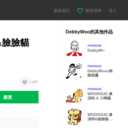
最新資訊
|
願望清單
|
登入
DebbyWoo的其他作品
&臉臉貓
DebbyW∞
DebbyWooo簡
陋插畫
1,087
WOOOGUO 鼻
購買
涕狗 & 小螞蟻
WOOOGUO 鼻
涕狗&臉臉貓 日
常01