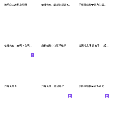
潦草白白誰想上班啊
哈囉兔兔（超絕好調篇#3）
手帳風貓貓❤️盡力生活及工作的貓貓
哈囉兔兔（在嗎？在嗎？）
戲精貓貓✩口頭禪教學
迷因地瓜球-留友看！ (通用版)
炸彈兔兔 8
炸彈兔兔．甜甜爆 2
手帳風貓貓❤️別逼這麼緊我幹不下去