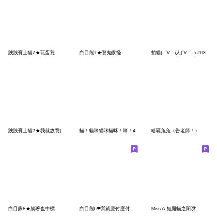
跩跩賓士貓7★玩蛋惹
白目熊7★假鬼假怪
拍貓(=´∀｀)人(´∀｀=) #03
跩跩賓士貓2★我就故意(大貼圖)
貓！貓咪貓咪貓咪！咪！4
哈囉兔兔（告老師！）
白目熊8★躺著也中標
白目熊6❤我就應付應付
Miss A:短腿貓之閉嘴