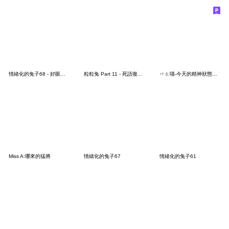
情緒化的兔子68 - 好眼熟的兔子
粒粒兔 Part 11 - 死語復興篇
ㄇㄠ喵-今天的精神狀態也很好
Miss A:哪來的猛將
情緒化的兔子67
情緒化的兔子61