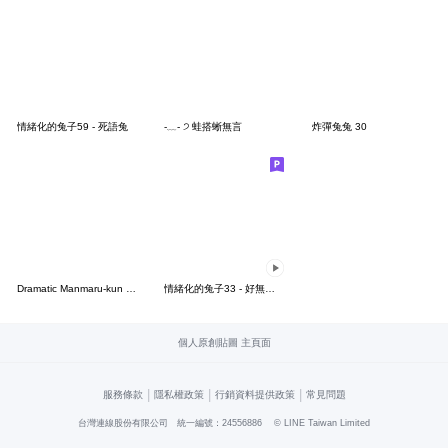
情緒化的兔子59 - 死語兔
-﹏- ੭ 蛙搭蜥無言
炸彈兔兔 30
Dramatic Manmaru-kun (Polite)
情緒化的兔子33 - 好無理取鬧
個人原創貼圖 主頁面
|
|
|
服務條款
隱私權政策
行銷資料提供政策
常見問題
台灣連線股份有限公司 統一編號：24556886
© LINE Taiwan Limited