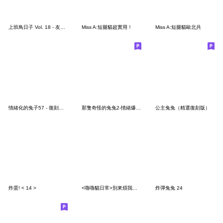
上班鳥日子 Vol. 18 - 友善特輯
Miss A:短腿貓超實用！
Miss A:短腿貓歐北共
情緒化的兔子57 - 復刻兔又來了
那隻奇怪的兔兔2-情緒爆發篇
公主兔兔（精選復刻版）
炸蛋! < 14 >
<嚕嚕貓日常>別來煩我♡♡♡～
炸彈兔兔 24