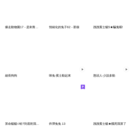
爆走動物園17 - 是刺青兔吉啦 (有字版)
情緒化的兔子62 - 那個
跩跩賓士貓5★騙鬼喔!
細長狗狗
咪兔-賓士動起來
憨頭人-少說多動
算命貓貓✩蛤?到底乾我屁事
炸彈兔兔 13
跩跩賓士貓★餓死我算了