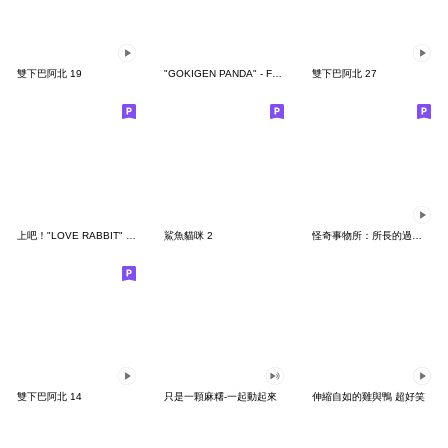
雙下巴阿北 19
"GOKIGEN PANDA" - Feeling / global
雙下巴阿北 27
上吧！"LOVE RABBIT" 台灣版
鯊魚貓咪 2
怪奇事物所：所長的過度繁殖
雙下巴阿北 14
只是一顆麻糬-一起動起來
伸縮自如的雞與鴨 超好笑