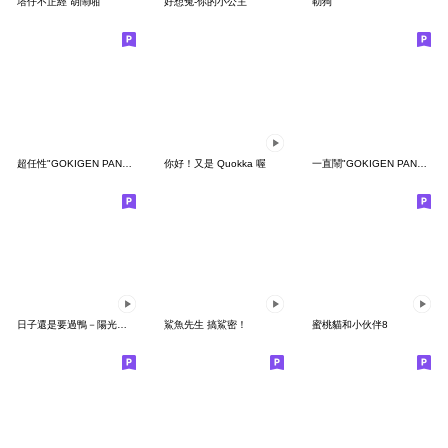
塔仔不正經 胡鬧啪
好想兔-你的小公主
勒狗
超任性"GOKIGEN PANDA" 台灣版
你好！又是 Quokka 喔
一直鬧"GOKIGEN PANDA" 台灣版
日子還是要過鴨－陽光開朗每一天鴨
鯊魚先生 搞鯊密！
蜜桃貓和小伙伴8