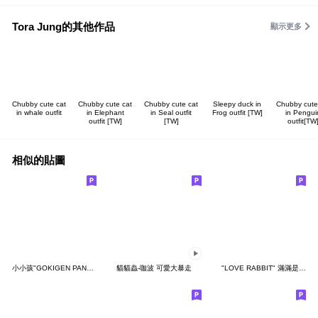
Tora Jung的其他作品
顯示更多
Chubby cute cat
Chubby cute cat
Chubby cute cat
Sleepy duck in
Chubby cute
in whale outfit
in Elephant
in Seal outfit
Frog outfit [TW]
in Pengui
outfit [TW]
[TW]
outfit[TW
相似的貼圖
小小孩"GOKIGEN PANDA" 台灣版
貓貓蟲-咖波 可愛大暴走
"LOVE RABBIT" 滿滿是愛 台灣版