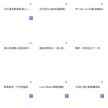
日子還是要過鴨-呱心一下鴨
法鬥皮古-說好的減肥呢(第15彈)
PP mini 小小企鵝-裝飾貼2
鹿人與泥鰍-社畜伯的日常有聲貼圖
動起來更煩人！煩人的貓咪3
幾米《月亮忘記了》25周年 x 晴天P莉
動來動去！不可思議的寶可夢貼圖
Love Mode 動態貼圖5
大頭兒 開心動動蠟筆貼