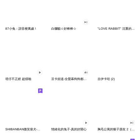
87小兔：諧音梗萬歲 !
白爛貓☆好棒棒☆
"LOVE RABBIT" 沈重的愛 台灣版
塔仔不正經 超煩啪
豆卡頻道-全螢幕狗狗都沒你上班累
吉伊卡哇 (2)
SHIBANBAN微笑柴犬-廢柴寶寶日常
情緒化的兔子-真的好開心
胸毛公寓的猴子朋友 2（有聲動態）