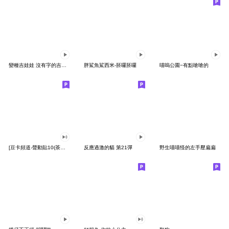
變種吉娃娃 沒有字的吉娃娃
胖鯊魚鯊西米-胚囉胚囉
喵嗚公園−有點嗆嗆的
[豆卡頻道-聲動貼10(茶寶丸日常篇)
反應過激的貓 第21彈
野生喵喵怪的左手壓扁扁