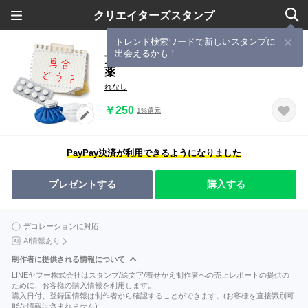
クリエイターズスタンプ
トレンド検索ワードで新しいスタンプに
出会えるかも！
文字入力OK⭐花粉症/風邪 マスクやお
薬
れなし
￥250
1%還元
PayPay決済が利用できるようになりました
プレゼントする
購入する
デコレーションに対応
AI情報あり
制作者に提供される情報について
LINEヤフー株式会社はスタンプ/絵文字/着せかえ制作者への売上レポートの提供の
ために、お客様の購入情報を利用します。
購入日付、登録国情報は制作者から確認することができます。(お客様を直接識別可
能な情報は含まれません)