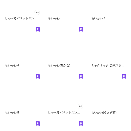
しゃべるパペットスンスン
ちいかわ
ちいかわ３
ちいかわ４
ちいかわ(冬かな)
ミャクミャク 公式スタンプ第２弾
ちいかわ５
しゃべるパペットスンスン（GOOD）
ちいかわ(うさぎ多)