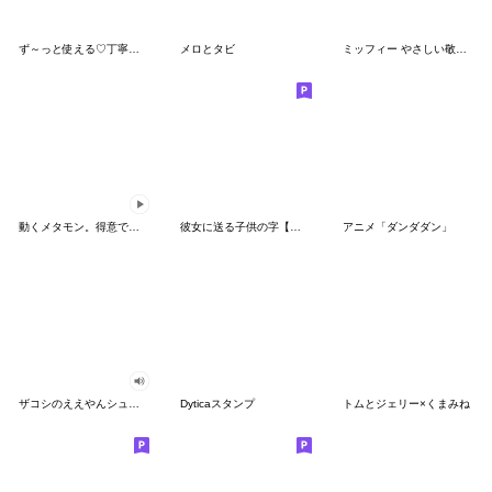
ず～っと使える♡丁寧な敬語お辞儀スタンプ
メロとタビ
ミッフィー やさしい敬語スタンプ
動くメタモン。得意でも苦手でもへんしん！
彼女に送る子供の字【カップル・彼氏】
アニメ「ダンダダン」
ザコシのええやんシューシュースタンプ
Dyticaスタンプ
トムとジェリー×くまみね