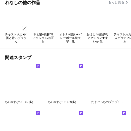
れなしの他の作品
もっと見る
テキスト入力♥️付
羊と猫♥️挨拶/リ
オトナ可愛い♥️バ
おはよう/挨拶/リ
テキスト入力
箋と青いゾウさ
アクション/お正
レーボール絵文
アクション★す
人グラデフ
ん
月
字 改
いか 改
ム
関連スタンプ
ちいかわ(ハチワレ多)
ちいかわ(モモンガ多)
たまごっちのプチプチおみせっち