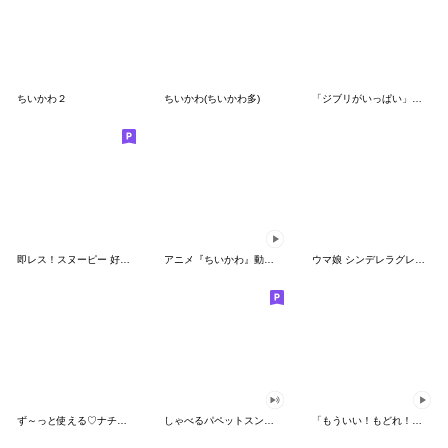
ちいかわ２
ちいかわ(ちいかわ多)
「ジブリがいっぱい」スタンプ
即レス！スヌーピー 好印象な長文スタンプ
アニメ『ちいかわ』動くLINEスタンプ vol.1
ウマ娘 シンデレラグレイ かんたんオグリ
ず～っと使える♡ナチュラルガール
しゃべるパペットスンスン（HAPPY）
「もういい！もどれ！ピカチュウ！」