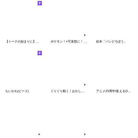
【トークの始まりに】ゆるカワ♪スヌーピー
ポケモン！×可哀想に！ ムチっとスタンプ
絵本「パンどろぼう」
ちいかわ(ピース)
ぐりぐり動く！おかしなポケモンスタンプ
アニメ25周年!使えるONE PIECEスタンプ