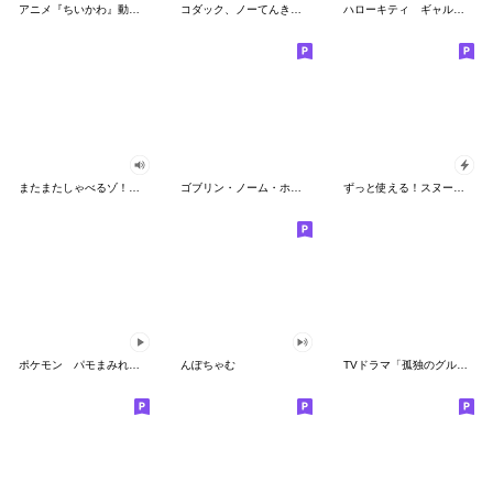
アニメ『ちいかわ』動くLINEスタンプ vol.2
コダック、ノーてんきに悩み中！
ハローキティ ギャルバイブス♡
またまたしゃべるゾ！クレヨンしんちゃん
ゴブリン・ノーム・ホーン
ずっと使える！スヌーピーのグリーティング
ポケモン パモまみれスタンプ
んぽちゃむ
TVドラマ「孤独のグルメ」