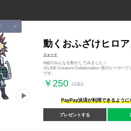
！
動くおふざけヒロア
クォーク
A組のみんなを動かしてみました！
※LINE Creators Collaboration 僕の
です。
￥250
1%還元
PayPay決済が利用できるよう
プレゼントする