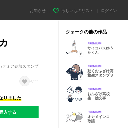
お知らせ
|
欲しいものリスト
|
ログイン
クォークの他の作品
カ
サイコパスゆう
たくん
ヒーローアカデミア参加スタンプ
動くおふざけ高
校生スタンプ３
9,566
おふざけ高校
になりました
生 絵文字
購入する
オカメインコ
敬語