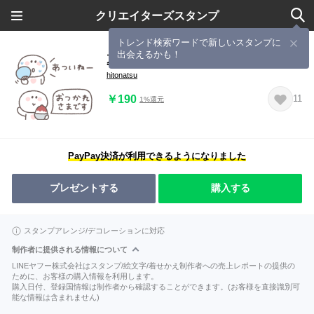
クリエイターズスタンプ
トレンド検索ワードで新しいスタンプに
出会えるかも！
夏に便利◎ちびっこにこりん #4
hitonatsu
￥190
11
1%還元
PayPay決済が利用できるようになりました
プレゼントする
購入する
スタンプアレンジ/デコレーションに対応
制作者に提供される情報について
LINEヤフー株式会社はスタンプ/絵文字/着せかえ制作者への売上レポートの提供の
ために、お客様の購入情報を利用します。
購入日付、登録国情報は制作者から確認することができます。(お客様を直接識別可
能な情報は含まれません)