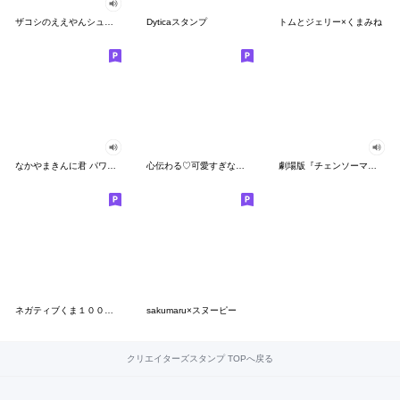
ザコシのええやんシューシュースタンプ
Dyticaスタンプ
トムとジェリー×くまみね
なかやまきんに君 パワー!!スタンプ
心伝わる♡可愛すぎない大人の長文スタンプ
劇場版『チェンソーマン レゼ篇』
ネガティブくま１００％ 憂鬱な一日
sakumaru×スヌーピー
クリエイターズスタンプ TOPへ戻る