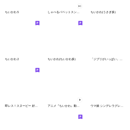
ちいかわ５
しゃべるパペットスンスン（GOOD）
ちいかわ(うさぎ多)
ちいかわ２
ちいかわ(ちいかわ多)
「ジブリがいっぱい」スタンプ
即レス！スヌーピー 好印象な長文スタンプ
アニメ『ちいかわ』動くLINEスタンプ vol.1
ウマ娘 シンデレラグレイ かんたんオグリ