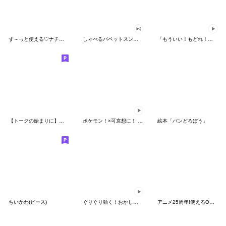
ず～っと使える♡ナチュラルガール
しゃべるパペットスンスン（HAPPY）
「もういい！もどれ！ピカチュウ！」
【トークの始まりに】ゆるカワ♪スヌーピー
ポケモン！×可哀想に！ ムチっとスタンプ
絵本「パンどろぼう」
ちいかわ(ピース)
ぐりぐり動く！おかしなポケモンスタンプ
アニメ25周年!使えるONE PIECEスタンプ