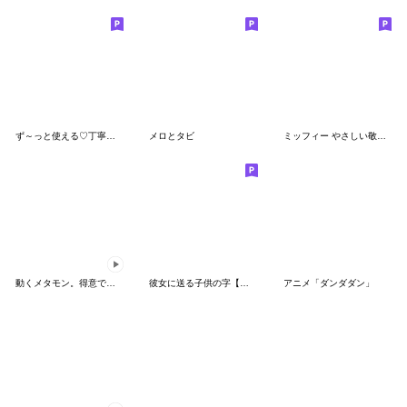
ず～っと使える♡丁寧な敬語お辞儀スタンプ
メロとタビ
ミッフィー やさしい敬語スタンプ
動くメタモン。得意でも苦手でもへんしん！
彼女に送る子供の字【カップル・彼氏】
アニメ「ダンダダン」