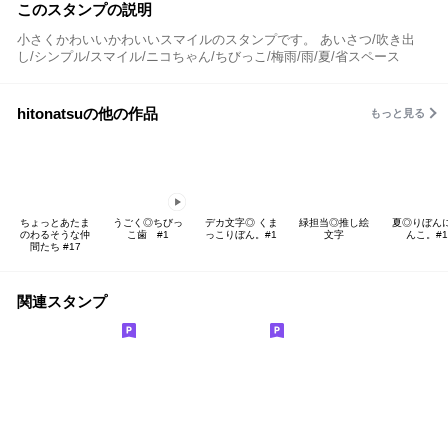
このスタンプの説明
小さくかわいいかわいいスマイルのスタンプです。 あいさつ/吹き出
し/シンプル/スマイル/ニコちゃん/ちびっこ/梅雨/雨/夏/省スペース
hitonatsuの他の作品
もっと見る
ちょっとあたま
うごく◎ちびっ
デカ文字◎ くま
緑担当◎推し絵
夏◎りぼん
のわるそうな仲
こ歯 #1
っこりぼん。#1
文字
んこ。#1
間たち #17
関連スタンプ