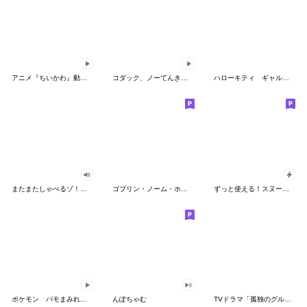
アニメ『ちいかわ』動くLINEスタンプ vol.2
コダック、ノーてんきに悩み中！
ハローキティ ギャルバイブス♡
またまたしゃべるゾ！クレヨンしんちゃん
ゴブリン・ノーム・ホーン
ずっと使える！スヌーピーのグリーティング
ポケモン パモまみれスタンプ
んぽちゃむ
TVドラマ「孤独のグルメ」