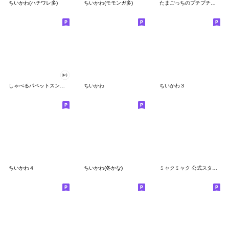
ちいかわ(ハチワレ多)
ちいかわ(モモンガ多)
たまごっちのプチプチおみせっち
しゃべるパペットスンスン
ちいかわ
ちいかわ３
ちいかわ４
ちいかわ(冬かな)
ミャクミャク 公式スタンプ第２弾