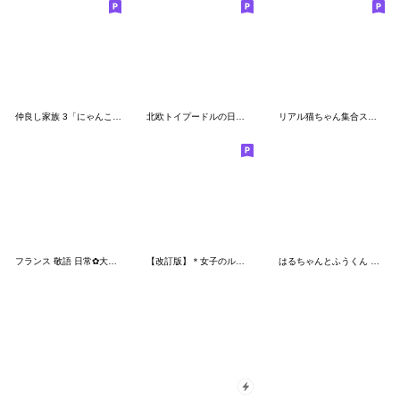
仲良し家族 3「にゃんこ編」
北欧トイプードルの日常3 mush
リアル猫ちゃん集合スタンプ。第一弾
フランス 敬語 日常✿大人上品お花
【改訂版】＊女子のルンルン毎日＊3
はるちゃんとふうくん ともだち日和