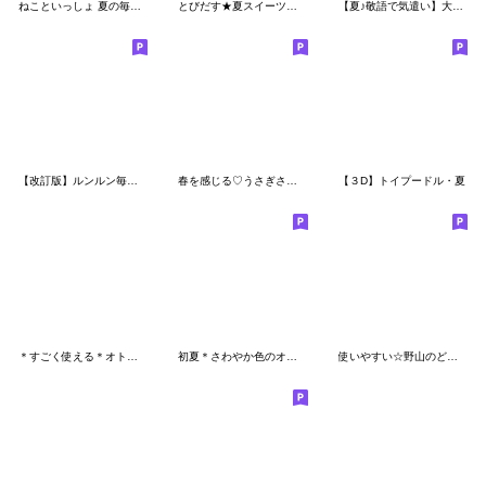
ねこといっしょ 夏の毎日スタンプ
とびだす★夏スイーツ猫♡にゃんこ★ねこ
【夏♪敬語で気遣い】大人可愛い女の子
【改訂版】ルンルン毎日４＊忙しいあなたへ
春を感じる♡うさぎさん【デカ文字】
【３D】トイプードル・夏
＊すごく使える＊オトナメルヘン＊
初夏＊さわやか色のオトナメルヘン
使いやすい☆野山のどうぶつたち(春)