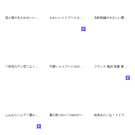
花と猫の大人かわいい毎日スタンプ
かわいいトイプードルの夏⭐︎トロピカル
北欧刺繍のやさしい夏スタンプ
♡赤毛のアン②♡よく使う言葉/長文/敬語
可愛いトイプードルの女の子 基本スタンプ
フランス 敬語 初夏 夏 日常✿大人上品お花
ふんわりシニア♡夏から秋の気づかい言葉
夏の気づかい♡miniガール＆ビション
絵本みたいな＊トイプーのお花イッパイ