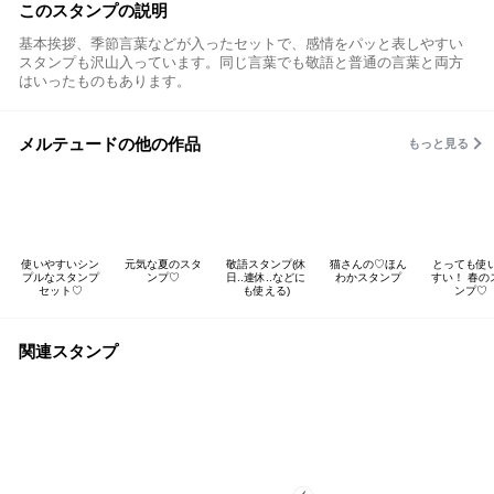
このスタンプの説明
基本挨拶、季節言葉などが入ったセットで、感情をパッと表しやすい
スタンプも沢山入っています。同じ言葉でも敬語と普通の言葉と両方
はいったものもあります。
メルテュードの他の作品
もっと見る
使いやすいシン
元気な夏のスタ
敬語スタンプ(休
猫さんの♡ほん
とっても使
プルなスタンプ
ンプ♡
日..連休..などに
わかスタンプ
すい！ 春の
セット♡
も使える)
ンプ♡
関連スタンプ