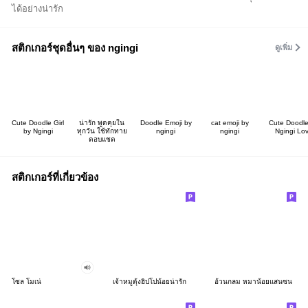
ได้อย่างน่ารัก
สติกเกอร์ชุดอื่นๆ ของ ngingi
ดูเพิ่ม
Cute Doodle Girl
น่ารัก พูดคุยใน
Doodle Emoji by
cat emoji by
Cute Doodle
by Ngingi
ทุกวัน ใช้ทักทาย
ngingi
ngingi
Ngingi Lo
ตอบแชต
สติกเกอร์ที่เกี่ยวข้อง
โซล โมเน่
เจ้าหมูดุ้งฮิปโปน้อยน่ารัก
อ้วนกลม หมาน้อยแสนซน