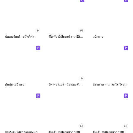
บัตเตอร์แบร์ - สวัสดีค่ะ
ดึ๊บ ดึ๊บ มีเสียงแน้ววว ยี่สิบห้า
แป้งพาย
ตุ้ยนุ้ย เบบี้ บอย
บัตเตอร์แบร์ - น้องเนยตัวตึง พุงเต่ง
น้องตาหวาน: สดใส ใจบุญ (สีพาสเทล)
หมูดุ้งฮิปโปตัวกลมเด้งน่ารัก
ดึ๊บ ดึ๊บ มีเสียงแน้ววว ยี่สิบเจ็ด
ดึ๊บ ดึ๊บ มีเสียงแน้ววว ยี่สิบหก