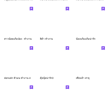
สาวน้อยแก้มป่อง : ทำงาน
ลิต้า ทำงาน
น้องแก้มแก้มน่ารัก
ล่อกแล่ก หัวมน ทำงาน 4
ตุ้ยนุ้ยน่ารัก3
เทียนจ้า สาธุ