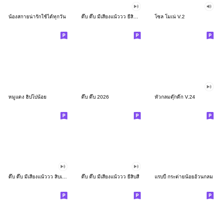
น้องสกายน่ารักใช้ได้ทุกวัน
ดึ๊บ ดึ๊บ มีเสียงแน้ววว ยี่สิบสอง
โซล โมเน่ V.2
หมูแดง ฮิปโปน้อย
ดึ๊บ ดึ๊บ 2026
หัวกลมดุ๊กดิ๊ก V.24
ดึ๊บ ดึ๊บ มีเสียงแน้ววว สิบเก้า
ดึ๊บ ดึ๊บ มีเสียงแน้ววว ยี่สิบสี่
แรบบี้ กระต่ายน้อยอ้วนกลม