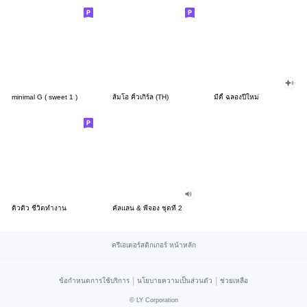
minimal G ( sweet 1 )
ส้มโอ คิ้วเกิร์ล (TH)
มีดี้ ฉลองปีใหม่
ดิวดิว ชีวิตทำงาน
คัลแลน & พี่จอง ชุดที่ 2
ครีเอเตอร์สติกเกอร์ หน้าหลัก
|
|
ข้อกำหนดการใช้บริการ
นโยบายความเป็นส่วนตัว
ช่วยเหลือ
©
LY Corporation