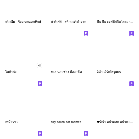
เด็กเฮีย - RedremasteRed
พาร์เฟ่ต์ : สติกเกอร์ทำงาน
ดึ๊บ ดึ๊บ ออฟฟิศซินโดรม เจ็ด
โพก้าซัง
MD: นายช่าง มืออาชีพ
ลิต้า เวิร์กกิ้งวูแมน
เหมียวขอ
silly calico cat memes
❤️ลิซ่า หน้าตลก หน้ากวน!❤️