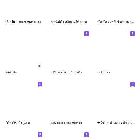
เด็กเฮีย - RedremasteRed
พาร์เฟ่ต์ : สติกเกอร์ทำงาน
ดึ๊บ ดึ๊บ ออฟฟิศซินโดรม เจ็ด
โพก้าซัง
MD: นายช่าง มืออาชีพ
เหมียวขอ
ลิต้า เวิร์กกิ้งวูแมน
silly calico cat memes
❤️ลิซ่า หน้าตลก หน้ากวน!❤️