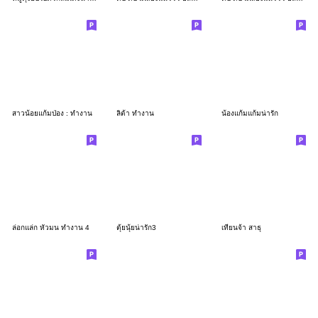
สาวน้อยแก้มป่อง : ทำงาน
ลิต้า ทำงาน
น้องแก้มแก้มน่ารัก
ล่อกแล่ก หัวมน ทำงาน 4
ตุ้ยนุ้ยน่ารัก3
เทียนจ้า สาธุ