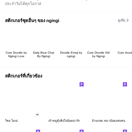
ประจำวันได้ทุกโอกาส
สติกเกอร์ชุดอื่นๆ ของ ngingi
ดูเพิ่ม
Cute Doodle by
Daily Bear Chat
Doodle Emoji by
Cute Doodle Girl
Cute dood
Ngingi Love
By Ngingi
ngingi
by Ngingi
สติกเกอร์ที่เกี่ยวข้อง
โซล โมเน่
เจ้าหมูดุ้งฮิปโปน้อยน่ารัก
อ้วนกลม หมาน้อยแสนซน