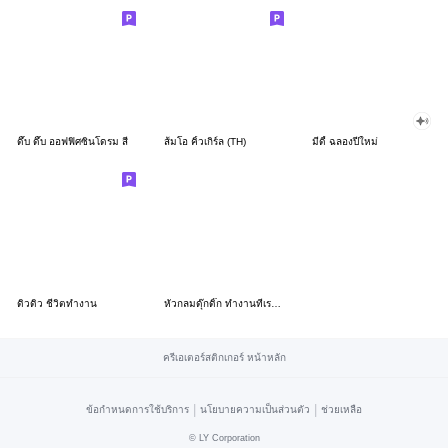
ดึ๊บ ดึ๊บ ออฟฟิศซินโดรม สี่
ส้มโอ คิ้วเกิร์ล (TH)
มีดี้ ฉลองปีใหม่
ดิวดิว ชีวิตทำงาน
หัวกลมดุ๊กดิ๊ก ทำงานที่เรารัก03
ครีเอเตอร์สติกเกอร์ หน้าหลัก
|
|
ข้อกำหนดการใช้บริการ
นโยบายความเป็นส่วนตัว
ช่วยเหลือ
©
LY Corporation