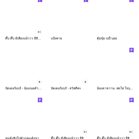
ดึ๊บ ดึ๊บ มีเสียงแน้ววว ยี่สิบห้า
แป้งพาย
ตุ้ยนุ้ย เบบี้ บอย
บัตเตอร์แบร์ - น้องเนยตัวตึง พุงเต่ง
บัตเตอร์แบร์ - สวัสดีค่ะ
น้องตาหวาน: สดใส ใจบุญ (สีพาสเทล)
หมูดุ้งฮิปโปตัวกลมเด้งน่ารัก
ดึ๊บ ดึ๊บ มีเสียงแน้ววว ยี่สิบเจ็ด
ดึ๊บ ดึ๊บ มีเสียงแน้ววว ยี่สิบหก