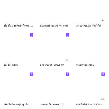
ดึ๊บ ดึ๊บ ออฟฟิศซินโดรม เก้า
น้องกระต่ายนุ่มฟู (ทำงาน)
เครยอนชินจัง! ดุ๊กดิ๊กได้
ดึ๊บ ดึ๊บ 2025
ต่ายไฮเปอร์ : สาดดด!!
ซัมเมอร์และเพื่อน
น้องยิมยิ้ม ส่งสุข ทุกวัน CutePastel THA
minimal G ( sweet 1 )
นายต้นไม้ ทำงาน ทำงาน ทำงาน!!!