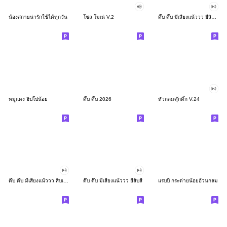
น้องสกายน่ารักใช้ได้ทุกวัน
โซล โมเน่ V.2
ดึ๊บ ดึ๊บ มีเสียงแน้ววว ยี่สิบสอง
หมูแดง ฮิปโปน้อย
ดึ๊บ ดึ๊บ 2026
หัวกลมดุ๊กดิ๊ก V.24
ดึ๊บ ดึ๊บ มีเสียงแน้ววว สิบเก้า
ดึ๊บ ดึ๊บ มีเสียงแน้ววว ยี่สิบสี่
แรบบี้ กระต่ายน้อยอ้วนกลม