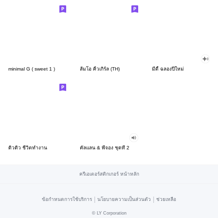
minimal G ( sweet 1 )
ส้มโอ คิ้วเกิร์ล (TH)
มีดี้ ฉลองปีใหม่
ดิวดิว ชีวิตทำงาน
คัลแลน & พี่จอง ชุดที่ 2
ครีเอเตอร์สติกเกอร์ หน้าหลัก
|
|
ข้อกำหนดการใช้บริการ
นโยบายความเป็นส่วนตัว
ช่วยเหลือ
©
LY Corporation