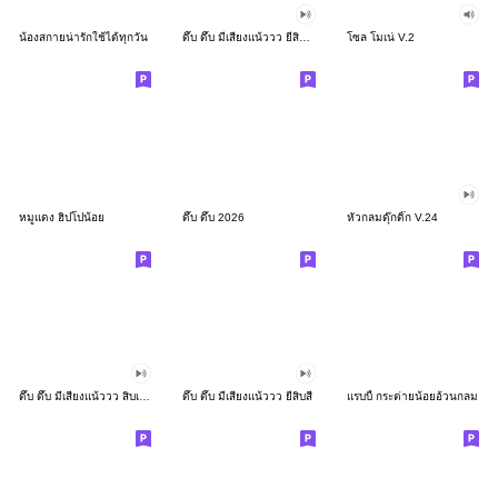
น้องสกายน่ารักใช้ได้ทุกวัน
ดึ๊บ ดึ๊บ มีเสียงแน้ววว ยี่สิบสอง
โซล โมเน่ V.2
หมูแดง ฮิปโปน้อย
ดึ๊บ ดึ๊บ 2026
หัวกลมดุ๊กดิ๊ก V.24
ดึ๊บ ดึ๊บ มีเสียงแน้ววว สิบเก้า
ดึ๊บ ดึ๊บ มีเสียงแน้ววว ยี่สิบสี่
แรบบี้ กระต่ายน้อยอ้วนกลม