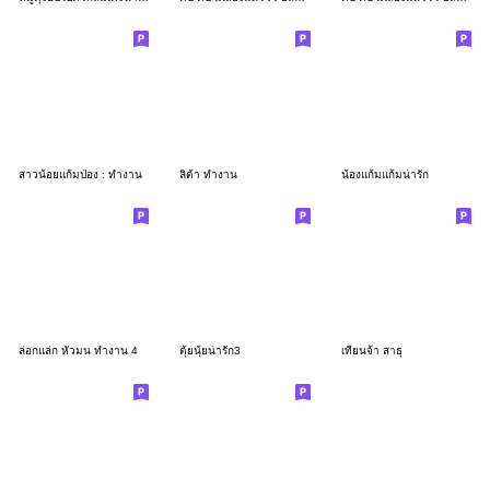
สาวน้อยแก้มป่อง : ทำงาน
ลิต้า ทำงาน
น้องแก้มแก้มน่ารัก
ล่อกแล่ก หัวมน ทำงาน 4
ตุ้ยนุ้ยน่ารัก3
เทียนจ้า สาธุ