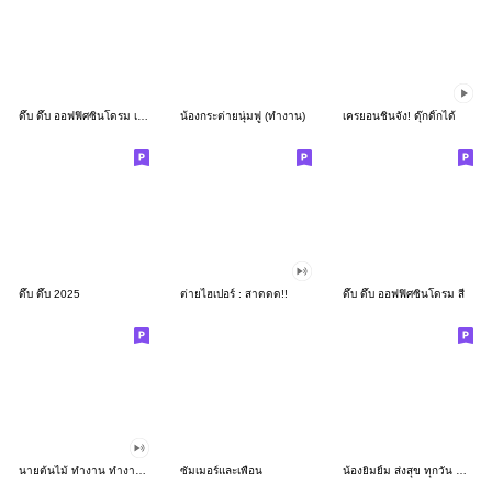
ดึ๊บ ดึ๊บ ออฟฟิศซินโดรม เก้า
น้องกระต่ายนุ่มฟู (ทำงาน)
เครยอนชินจัง! ดุ๊กดิ๊กได้
ดึ๊บ ดึ๊บ 2025
ต่ายไฮเปอร์ : สาดดด!!
ดึ๊บ ดึ๊บ ออฟฟิศซินโดรม สี่
นายต้นไม้ ทำงาน ทำงาน ทำงาน!!!
ซัมเมอร์และเพื่อน
น้องยิมยิ้ม ส่งสุข ทุกวัน CutePastel THA