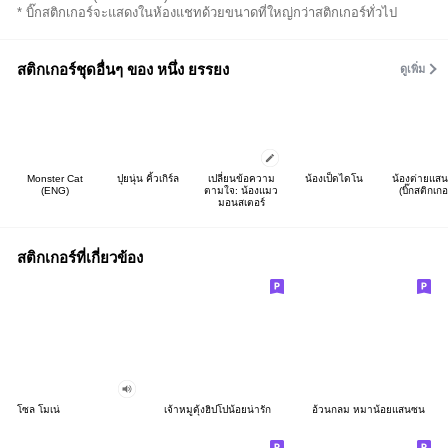
* บิ๊กสติกเกอร์จะแสดงในห้องแชทด้วยขนาดที่ใหญ่กว่าสติกเกอร์ทั่วไป
สติกเกอร์ชุดอื่นๆ ของ หนึ่ง ยรรยง
ดูเพิ่ม
Monster Cat
ปุยนุ่น คิ้วเกิร์ล
เปลี่ยนข้อความ
น้องเป็ดไดโน
น้องต่ายแส
(ENG)
ตามใจ: น้องแมว
(บิ๊กสติกเกอร
มอนสเตอร์
สติกเกอร์ที่เกี่ยวข้อง
โซล โมเน่
เจ้าหมูดุ้งฮิปโปน้อยน่ารัก
อ้วนกลม หมาน้อยแสนซน