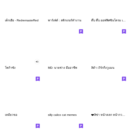
เด็กเฮีย - RedremasteRed
พาร์เฟ่ต์ : สติกเกอร์ทำงาน
ดึ๊บ ดึ๊บ ออฟฟิศซินโดรม เจ็ด
โพก้าซัง
MD: นายช่าง มืออาชีพ
ลิต้า เวิร์กกิ้งวูแมน
เหมียวขอ
silly calico cat memes
❤️ลิซ่า หน้าตลก หน้ากวน!❤️