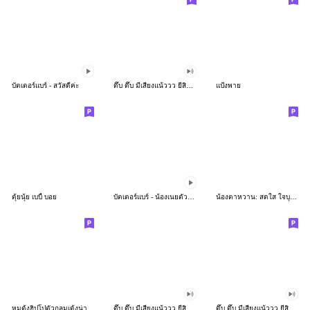
บัตเตอร์แบร์ - สวัสดีค่ะ
ดึ๊บ ดึ๊บ มีเสียงแน้ววว ยี่สิบห้า
แป้งพาย
ตุ้ยนุ้ย เบบี้ บอย
บัตเตอร์แบร์ - น้องเนยตัวตึง พุงเต่ง
น้องตาหวาน: สดใส ใจบุญ (สีพาสเทล)
หมูดุ้งฮิปโปตัวกลมเด้งน่ารัก
ดึ๊บ ดึ๊บ มีเสียงแน้ววว ยี่สิบเจ็ด
ดึ๊บ ดึ๊บ มีเสียงแน้ววว ยี่สิบหก