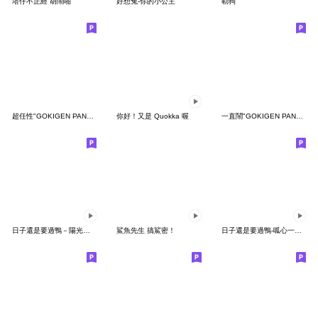
塔仔不正經 胡鬧啪
好想兔-你的小公主
勒狗
超任性"GOKIGEN PANDA" 台灣版
你好！又是 Quokka 喔
一直鬧"GOKIGEN PANDA" 台灣版
日子還是要過鴨－陽光開朗每一天鴨
鯊魚先生 搞鯊密！
日子還是要過鴨-呱心一下鴨