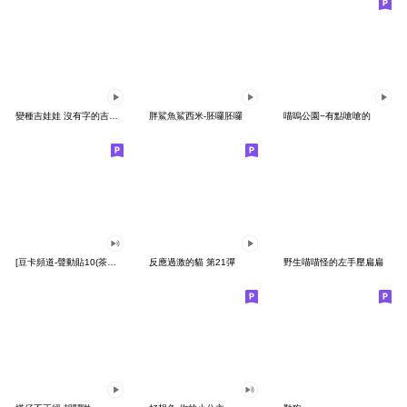
變種吉娃娃 沒有字的吉娃娃
胖鯊魚鯊西米-胚囉胚囉
喵嗚公園−有點嗆嗆的
[豆卡頻道-聲動貼10(茶寶丸日常篇)
反應過激的貓 第21彈
野生喵喵怪的左手壓扁扁