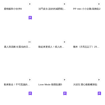
蜜桃貓和小伙伴8
法鬥皮古-說好的減肥呢(第15彈)
PP mini 小小企鵝-裝飾貼2
鹿人與泥鰍-社畜伯的日常有聲貼圖
動起來更煩人！煩人的貓咪3
幾米《月亮忘記了》25周年 x 晴天P莉
動來動去！不可思議的寶可夢貼圖
Love Mode 動態貼圖5
大頭兒 開心動動蠟筆貼