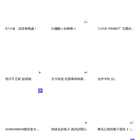
87小兔：諧音梗萬歲 !
白爛貓☆好棒棒☆
"LOVE RABBIT" 沈重的愛 台灣版
塔仔不正經 超煩啪
豆卡頻道-全螢幕狗狗都沒你上班累
吉伊卡哇 (2)
SHIBANBAN微笑柴犬-廢柴寶寶日常
情緒化的兔子-真的好開心
胸毛公寓的猴子朋友 2（有聲動態）