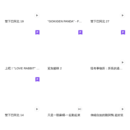
雙下巴阿北 19
"GOKIGEN PANDA" - Feeling / global
雙下巴阿北 27
上吧！"LOVE RABBIT" 台灣版
鯊魚貓咪 2
怪奇事物所：所長的過度繁殖
雙下巴阿北 14
只是一顆麻糬-一起動起來
伸縮自如的雞與鴨 超好笑