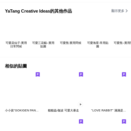
YaTang Creative Ideas的其他作品
顯示更多
可愛花仙子-實用
可愛三花貓--實用
可愛熊-實用問候
可愛海星-常用貼
可愛熊--實
日常問候
貼圖
圖
相似的貼圖
小小孩"GOKIGEN PANDA" 台灣版
貓貓蟲-咖波 可愛大暴走
"LOVE RABBIT" 滿滿是愛 台灣版