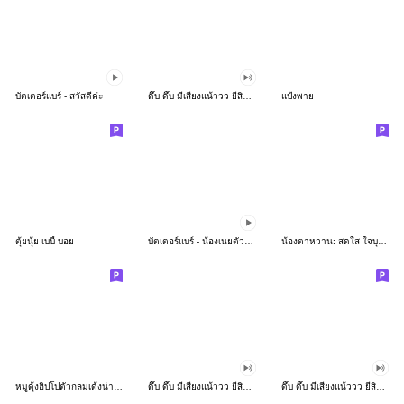
บัตเตอร์แบร์ - สวัสดีค่ะ
ดึ๊บ ดึ๊บ มีเสียงแน้ววว ยี่สิบห้า
แป้งพาย
ตุ้ยนุ้ย เบบี้ บอย
บัตเตอร์แบร์ - น้องเนยตัวตึง พุงเต่ง
น้องตาหวาน: สดใส ใจบุญ (สีพาสเทล)
หมูดุ้งฮิปโปตัวกลมเด้งน่ารัก
ดึ๊บ ดึ๊บ มีเสียงแน้ววว ยี่สิบเจ็ด
ดึ๊บ ดึ๊บ มีเสียงแน้ววว ยี่สิบหก