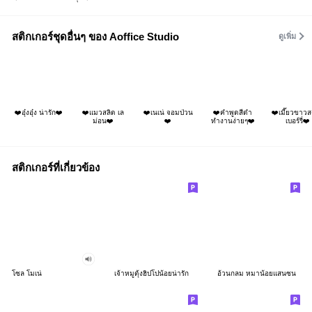
สติกเกอร์ชุดอื่นๆ ของ Aoffice Studio
ดูเพิ่ม
❤️อุ๋งอุ๋ง น่ารัก❤️
❤️แมวสลิด เล
❤️เนเน่ จอมป่วน
❤️คำพูดสีดำ
❤️เมี๊ยวขาว
ม่อน❤️
❤️
ทำงานง่ายๆ❤️
เบอร์รี่❤️
สติกเกอร์ที่เกี่ยวข้อง
โซล โมเน่
เจ้าหมูดุ้งฮิปโปน้อยน่ารัก
อ้วนกลม หมาน้อยแสนซน