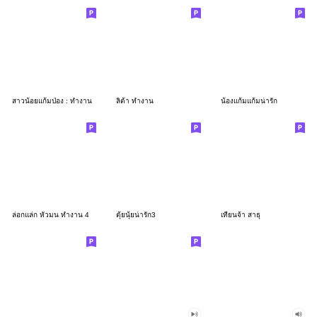
สาวน้อยแก้มป่อง : ทำงาน
ลิต้า ทำงาน
น้องแก้มแก้มน่ารัก
ล่อกแล่ก หัวมน ทำงาน 4
ตุ้ยนุ้ยน่ารัก3
เทียนจ้า สาธุ