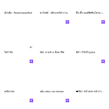
เด็กเฮีย - RedremasteRed
พาร์เฟ่ต์ : สติกเกอร์ทำงาน
ดึ๊บ ดึ๊บ ออฟฟิศซินโดรม เจ็ด
โพก้าซัง
MD: นายช่าง มืออาชีพ
ลิต้า เวิร์กกิ้งวูแมน
เหมียวขอ
silly calico cat memes
❤️ลิซ่า หน้าตลก หน้ากวน!❤️