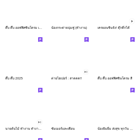
ดึ๊บ ดึ๊บ ออฟฟิศซินโดรม เก้า
น้องกระต่ายนุ่มฟู (ทำงาน)
เครยอนชินจัง! ดุ๊กดิ๊กได้
ดึ๊บ ดึ๊บ 2025
ต่ายไฮเปอร์ : สาดดด!!
ดึ๊บ ดึ๊บ ออฟฟิศซินโดรม สี่
นายต้นไม้ ทำงาน ทำงาน ทำงาน!!!
ซัมเมอร์และเพื่อน
น้องยิมยิ้ม ส่งสุข ทุกวัน CutePastel THA