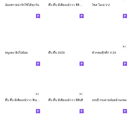
น้องสกายน่ารักใช้ได้ทุกวัน
ดึ๊บ ดึ๊บ มีเสียงแน้ววว ยี่สิบสอง
โซล โมเน่ V.2
หมูแดง ฮิปโปน้อย
ดึ๊บ ดึ๊บ 2026
หัวกลมดุ๊กดิ๊ก V.24
ดึ๊บ ดึ๊บ มีเสียงแน้ววว สิบเก้า
ดึ๊บ ดึ๊บ มีเสียงแน้ววว ยี่สิบสี่
แรบบี้ กระต่ายน้อยอ้วนกลม