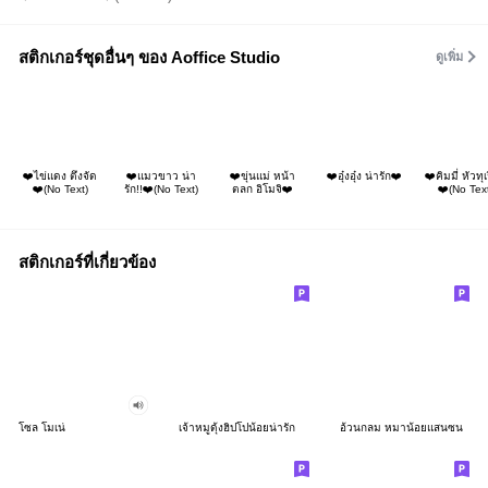
สติกเกอร์ชุดอื่นๆ ของ Aoffice Studio
ดูเพิ่ม
❤️ไข่แดง ตึงจัด
❤️แมวขาว น่า
❤️ขุ่นแม่ หน้า
❤️อุ๋งอุ๋ง น่ารัก❤️
❤️คิมมี่ หัวทุ
❤️(No Text)
รัก!!❤️(No Text)
ตลก อิโมจิ❤️
❤️(No Text
สติกเกอร์ที่เกี่ยวข้อง
โซล โมเน่
เจ้าหมูดุ้งฮิปโปน้อยน่ารัก
อ้วนกลม หมาน้อยแสนซน