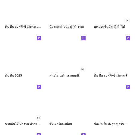
ดึ๊บ ดึ๊บ ออฟฟิศซินโดรม เก้า
น้องกระต่ายนุ่มฟู (ทำงาน)
เครยอนชินจัง! ดุ๊กดิ๊กได้
ดึ๊บ ดึ๊บ 2025
ต่ายไฮเปอร์ : สาดดด!!
ดึ๊บ ดึ๊บ ออฟฟิศซินโดรม สี่
นายต้นไม้ ทำงาน ทำงาน ทำงาน!!!
ซัมเมอร์และเพื่อน
น้องยิมยิ้ม ส่งสุข ทุกวัน CutePastel THA