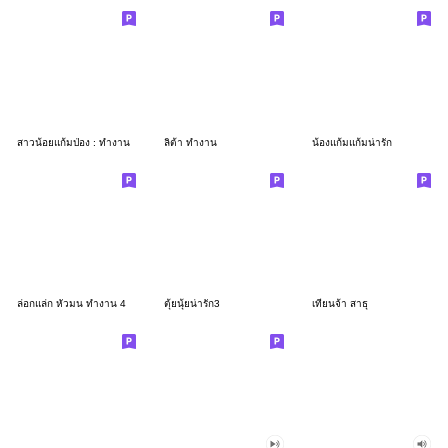
สาวน้อยแก้มป่อง : ทำงาน
ลิต้า ทำงาน
น้องแก้มแก้มน่ารัก
ล่อกแล่ก หัวมน ทำงาน 4
ตุ้ยนุ้ยน่ารัก3
เทียนจ้า สาธุ