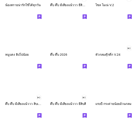
น้องสกายน่ารักใช้ได้ทุกวัน
ดึ๊บ ดึ๊บ มีเสียงแน้ววว ยี่สิบสอง
โซล โมเน่ V.2
หมูแดง ฮิปโปน้อย
ดึ๊บ ดึ๊บ 2026
หัวกลมดุ๊กดิ๊ก V.24
ดึ๊บ ดึ๊บ มีเสียงแน้ววว สิบเก้า
ดึ๊บ ดึ๊บ มีเสียงแน้ววว ยี่สิบสี่
แรบบี้ กระต่ายน้อยอ้วนกลม