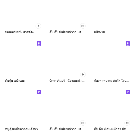
บัตเตอร์แบร์ - สวัสดีค่ะ
ดึ๊บ ดึ๊บ มีเสียงแน้ววว ยี่สิบห้า
แป้งพาย
ตุ้ยนุ้ย เบบี้ บอย
บัตเตอร์แบร์ - น้องเนยตัวตึง พุงเต่ง
น้องตาหวาน: สดใส ใจบุญ (สีพาสเทล)
หมูดุ้งฮิปโปตัวกลมเด้งน่ารัก
ดึ๊บ ดึ๊บ มีเสียงแน้ววว ยี่สิบเจ็ด
ดึ๊บ ดึ๊บ มีเสียงแน้ววว ยี่สิบหก