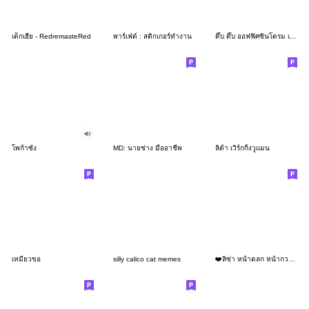
เด็กเฮีย - RedremasteRed
พาร์เฟ่ต์ : สติกเกอร์ทำงาน
ดึ๊บ ดึ๊บ ออฟฟิศซินโดรม เจ็ด
โพก้าซัง
MD: นายช่าง มืออาชีพ
ลิต้า เวิร์กกิ้งวูแมน
เหมียวขอ
silly calico cat memes
❤️ลิซ่า หน้าตลก หน้ากวน!❤️