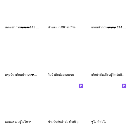
เด็กหน้ากวน❤️❤️❤️241 BIG
น้ำหอม เบบี้คิวท์ เกิร์ล
เด็กหน้ากวน❤️❤️❤️ 224 BIG
ตรุษจีน เด็กหน้ากวน❤️❤️❤️193
โมจิ เด็กน้อยแสนซน
เด็กน่ามันเขี้ยวผู้ใหญ่แบ๊วๆทักทายสุภาพ
แพนแพน อยู่ไม่ไหวๆ
ข้าวปั้นกับคำห่วงใย(บิ๊ก)
ชูใจ ดีต่อใจ