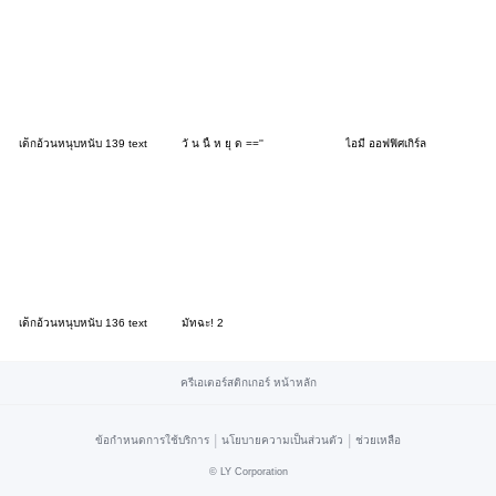
เด็กอ้วนหนุบหนับ 139 text
วั น นี้ ห ยุ ด ==''
ไอมี่ ออฟฟิศเกิร์ล
เด็กอ้วนหนุบหนับ 136 text
มัทฉะ! 2
ครีเอเตอร์สติกเกอร์ หน้าหลัก
|
|
ข้อกำหนดการใช้บริการ
นโยบายความเป็นส่วนตัว
ช่วยเหลือ
©
LY Corporation