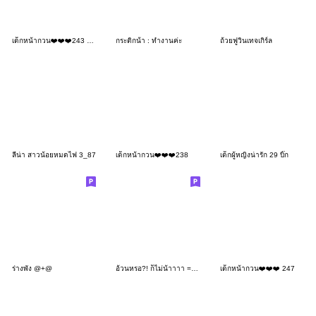
เด็กหน้ากวน❤️❤️❤️243 No Text
กระติกน้ํา : ทำงานค่ะ
ถ้วยฟูวินเทจเกิร์ล
ลีน่า สาวน้อยหมดไฟ 3_87
เด็กหน้ากวน❤️❤️❤️238
เด็กผู้หญิงน่ารัก 29 บิ๊ก
ร่างพัง @+@
อ้วนหรอ?! ก็ไม่น้าาาา =_=''
เด็กหน้ากวน❤️❤️❤️ 247