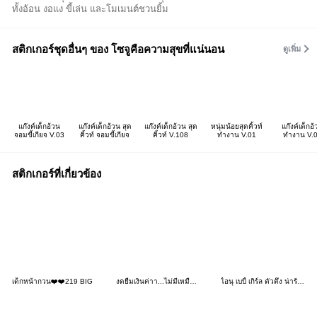
ทั้งอ้อน งอแง ขี้เล่น และโมเมนต์ชวนยิ้ม
สติกเกอร์ชุดอื่นๆ ของ โซจูคือความสุขที่แน่นอน
ดูเพิ่ม
แก๊งค์เด็กอ้วน
แก๊งค์เด็กอ้วน สุด
แก๊งค์เด็กอ้วน สุด
หนุ่มน้อยสุดคิ้วท์
แก๊งค์เด็กอ
จอมขี้เกียจ V.03
คิ้วท์ จอมขี้เกียจ
คิ้วท์ V.108
ทำงาน V.01
ทำงาน V.
สติกเกอร์ที่เกี่ยวข้อง
เด็กหน้ากวน❤️❤️219 BIG
งดยืมเงินค่าา...ไม่มีเหมือนกัน T_T
ไอนุ เบบี้ เกิร์ล ตัวตึง น่ารัก 2