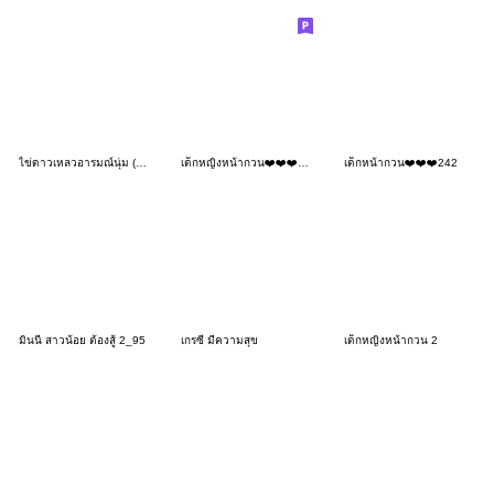
ไข่ดาวเหลวอารมณ์นุ่ม (No text)❤️
เด็กหญิงหน้ากวน❤️❤️❤️181 BIG
เด็กหน้ากวน❤️❤️❤️242
มินนี่ สาวน้อย ต้องสู้ 2_95
เกรซี่ มีความสุข
เด็กหญิงหน้ากวน 2