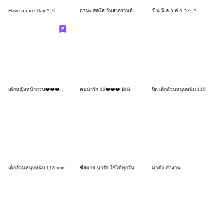
Have a nice Day ^_<
ฮานะ สดใส วันสงกรานต์ 3_35
วั น นี้ ล า ค่ า า ^_^
เด็กหญิงหน้ากวน❤️❤️❤️189 No Text
คนน่ารัก 12❤️❤️❤️ BIG
บิ๊ก เด็กอ้วนหนุบหนับ 115
เด็กอ้วนหนุบหนับ 113 text
ชีสพาย น่ารัก ใช้ได้ทุกวัน
มาตัง ทำงาน