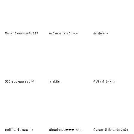
บิ๊ก เด็กอ้วนหนุบหนับ 137
จะบ้าตาย..รายวัน +.+
ฝุด ฝุด +_+
555 ชอบ ชอบ ชอบ ^^
วาฟเฟิล.
ตัวจิ๋ว คำฮิตสนุก
คุกกี้♡นกชิมะเอนากะ
เด็กหน้ากวน❤️❤️❤️ สงกรานต์ 211 BIG
น้องหมาปักกิ่ง น่ารัก จ้ำม่ำ