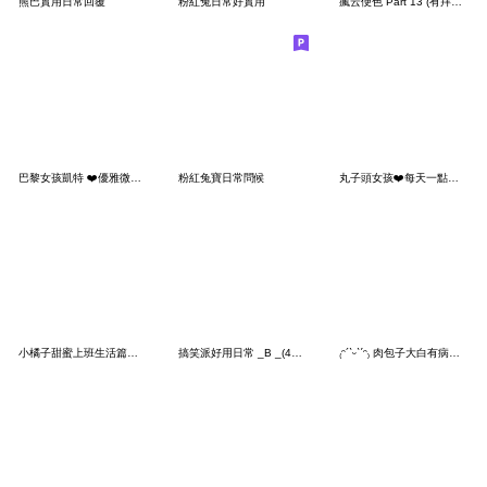
熊巴實用日常回覆
粉紅兔日常好實用
瘋云便色 Part 13 (有拜有保庇!)
巴黎女孩凱特 ❤️優雅微甜的實用日常
粉紅兔寶日常問候
丸子頭女孩❤️每天一點小情緒與大實話
小橘子甜蜜上班生活篇 大貼圖
搞笑派好用日常 _B _(41-80)
₍ᵔ´ˋᵕˋˊᵔ₎ 肉包子大白有病就吃藥