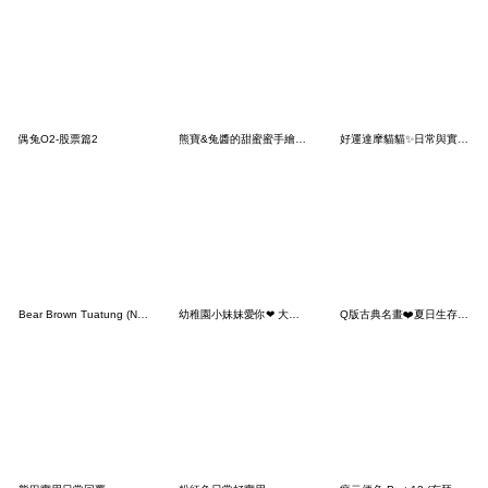
偶兔O2-股票篇2
熊寶&兔醬的甜蜜蜜手繪生活
好運達摩貓貓✨日常與實用問候
Bear Brown Tuatung (No text)
幼稚園小妹妹愛你❤ 大貼圖
Q版古典名畫❤️夏日生存戰 (颱風、暴雨篇)