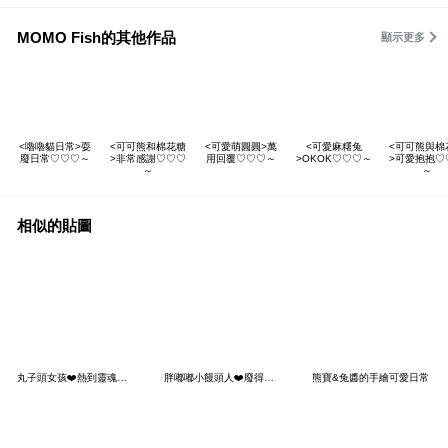
MOMO Fish的其他作品
顯示更多
<嚕嚕貓日常>耍
<可可熊和棉花糖
<可愛萌圓圓>萬
<可愛麻糬兔
<可可熊與棉
廢日常♡♡♡～
>非常感謝♡♡♡
用回覆♡♡♡～
>OKOK♡♡♡～
>可愛抱抱♡
～
～
相似的貼圖
丸子頭女孩❤️熱到靈魂出竅
胖嘟嘟小饅頭人❤️廢得剛剛好
熊寶&兔醬的手繪可愛日常