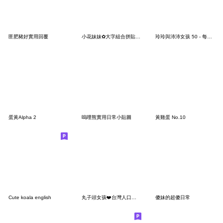
匪肥豬好實用回覆
小花妹妹✿大字組合拼貼樂貼圖
玲玲與沛沛女孩 50 - 每日快樂祝福！
蛋黃Alpha 2
嗚哩熊實用日常小貼圖
黃雞蛋 No.10
Cute koala english
丸子頭女孩❤️台灣人口頭禪
傻妹的超傻日常