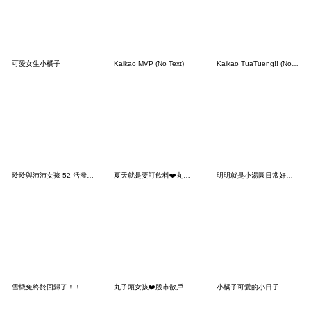
可愛女生小橘子
Kaikao MVP (No Text)
Kaikao TuaTueng!! (No Text)
玲玲與沛沛女孩 52-活潑的夏天
夏天就是要訂飲料❤️丸子頭女孩
明明就是小湯圓日常好好用(白)
雪橇兔終於回歸了！！
丸子頭女孩❤️股市散戶韭菜日記
小橘子可愛的小日子