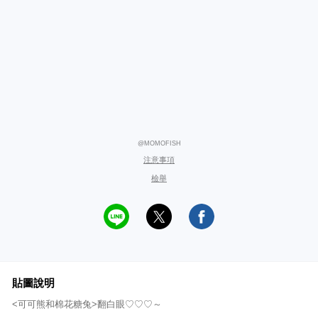
@MOMOFISH
注意事項
檢舉
貼圖說明
<可可熊和棉花糖兔>翻白眼♡♡♡～