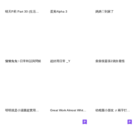
晴天P莉 Part 30 (生活情境篇-3D無字版)
蛋黃Alpha 3
媽媽♡到家了
慵懶兔兔✨日常幹話與問候
超好用日常 _Y
柴柴很囂張2就你最怪
明明就是小湯圓超實用小貼圖
Great Work Almost White Rabbit
幼稚園小朋友 ♬兩字打發你 大貼圖