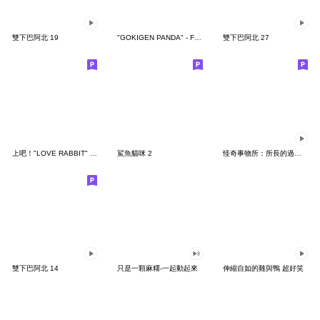
雙下巴阿北 19
"GOKIGEN PANDA" - Feeling / global
雙下巴阿北 27
上吧！"LOVE RABBIT" 台灣版
鯊魚貓咪 2
怪奇事物所：所長的過度繁殖
雙下巴阿北 14
只是一顆麻糬-一起動起來
伸縮自如的雞與鴨 超好笑