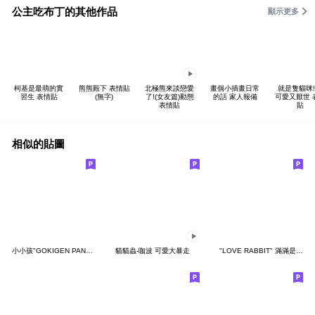
公主吃布丁的其他作品
顯示更多
柯基是最萌的實
熊熊殿下 表情貼
北極熊來談戀愛
畫個小插畫日常
就是隻貓咪!
習生 表情貼
(無字)
了!(女友篇)動態
的話 家人報備
可愛又厭世 
表情貼
貼
相似的貼圖
小小孩"GOKIGEN PANDA" 台灣版
貓貓蟲-咖波 可愛大暴走
"LOVE RABBIT" 滿滿是愛 台灣版