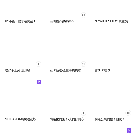
87小兔：諧音梗萬歲 !
白爛貓☆好棒棒☆
"LOVE RABBIT" 沈重的愛 台灣版
塔仔不正經 超煩啪
豆卡頻道-全螢幕狗狗都沒你上班累
吉伊卡哇 (2)
SHIBANBAN微笑柴犬-廢柴寶寶日常
情緒化的兔子-真的好開心
胸毛公寓的猴子朋友 2（有聲動態）