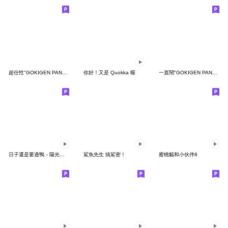
超任性"GOKIGEN PANDA" 台灣版
你好！又是 Quokka 喔
一直鬧"GOKIGEN PANDA" 台灣版
日子還是要過鴨－陽光開朗每一天鴨
鯊魚先生 搞鯊密！
蜜桃貓和小伙伴8