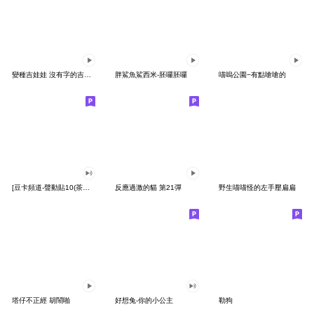
變種吉娃娃 沒有字的吉娃娃
胖鯊魚鯊西米-胚囉胚囉
喵嗚公園−有點嗆嗆的
[豆卡頻道-聲動貼10(茶寶丸日常篇)
反應過激的貓 第21彈
野生喵喵怪的左手壓扁扁
塔仔不正經 胡鬧啪
好想兔-你的小公主
勒狗