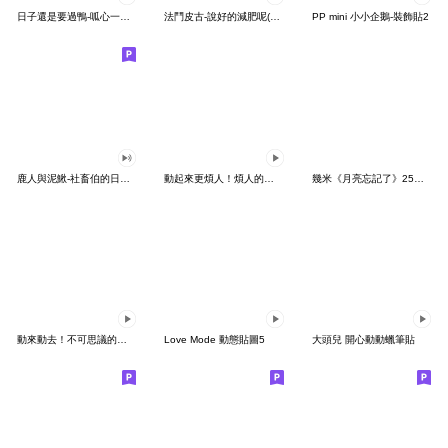
日子還是要過鴨-呱心一下鴨
法鬥皮古-說好的減肥呢(第15彈)
PP mini 小小企鵝-裝飾貼2
鹿人與泥鰍-社畜伯的日常有聲貼圖
動起來更煩人！煩人的貓咪3
幾米《月亮忘記了》25周年 x 晴天P莉
動來動去！不可思議的寶可夢貼圖
Love Mode 動態貼圖5
大頭兒 開心動動蠟筆貼