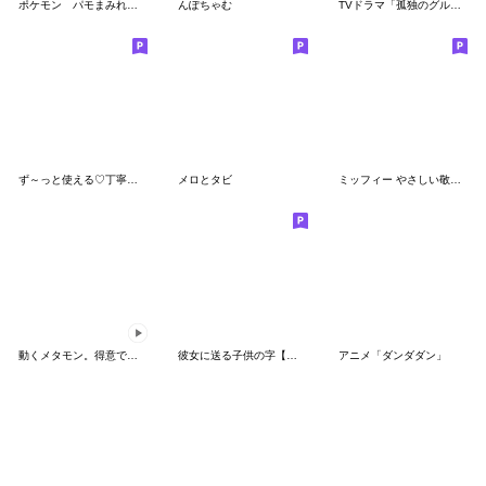
ポケモン パモまみれスタンプ
んぽちゃむ
TVドラマ「孤独のグルメ」
ず～っと使える♡丁寧な敬語お辞儀スタンプ
メロとタビ
ミッフィー やさしい敬語スタンプ
動くメタモン。得意でも苦手でもへんしん！
彼女に送る子供の字【カップル・彼氏】
アニメ「ダンダダン」