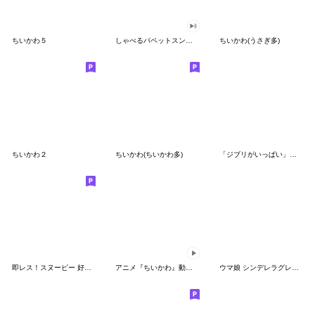
ちいかわ５
しゃべるパペットスンスン（GOOD）
ちいかわ(うさぎ多)
ちいかわ２
ちいかわ(ちいかわ多)
「ジブリがいっぱい」スタンプ
即レス！スヌーピー 好印象な長文スタンプ
アニメ『ちいかわ』動くLINEスタンプ vol.1
ウマ娘 シンデレラグレイ かんたんオグリ