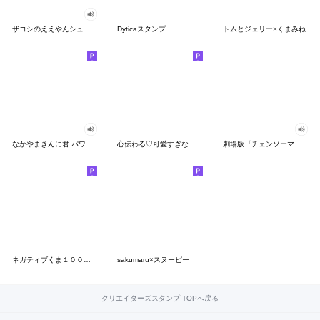
ザコシのええやんシューシュースタンプ
Dyticaスタンプ
トムとジェリー×くまみね
なかやまきんに君 パワー!!スタンプ
心伝わる♡可愛すぎない大人の長文スタンプ
劇場版『チェンソーマン レゼ篇』
ネガティブくま１００％ 憂鬱な一日
sakumaru×スヌーピー
クリエイターズスタンプ TOPへ戻る