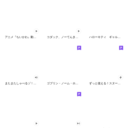
アニメ『ちいかわ』動くLINEスタンプ vol.2
コダック、ノーてんきに悩み中！
ハローキティ ギャルバイブス♡
またまたしゃべるゾ！クレヨンしんちゃん
ゴブリン・ノーム・ホーン
ずっと使える！スヌーピーのグリーティング