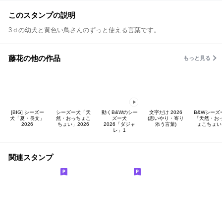
このスタンプの説明
3ｄの幼犬と黄色い鳥さんのずっと使える言葉です。
藤花の他の作品
もっと見る
[BIG] シーズー
シーズー犬「天
動くB&Wのシー
文字だけ 2026
B&Wシーズ
犬「夏・長文」
然・おっちょこ
ズー犬
(思いやり・寄り
「天然・お
2026
ちょい」2026
2026「ダジャ
添う言葉)
ょこちょい
レ」1
関連スタンプ