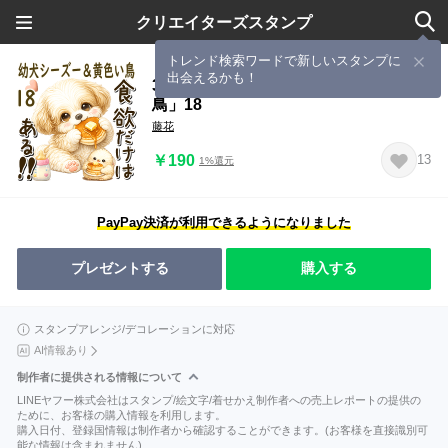
クリエイターズスタンプ
トレンド検索ワードで新しいスタンプに
出会えるかも！
3Dシーズー犬 2026「幼犬＆黄色い
鳥」18
藤花
￥190
13
1%還元
PayPay決済が利用できるようになりました
プレゼントする
購入する
スタンプアレンジ/デコレーションに対応
AI情報あり
制作者に提供される情報について
LINEヤフー株式会社はスタンプ/絵文字/着せかえ制作者への売上レポートの提供の
ために、お客様の購入情報を利用します。
購入日付、登録国情報は制作者から確認することができます。(お客様を直接識別可
能な情報は含まれません)