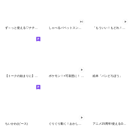
ず～っと使える♡ナチュラルガール
しゃべるパペットスンスン（HAPPY）
「もういい！もどれ！ピカチュウ！」
【トークの始まりに】ゆるカワ♪スヌーピー
ポケモン！×可哀想に！ ムチっとスタンプ
絵本「パンどろぼう」
ちいかわ(ピース)
ぐりぐり動く！おかしなポケモンスタンプ
アニメ25周年!使えるONE PIECEスタンプ