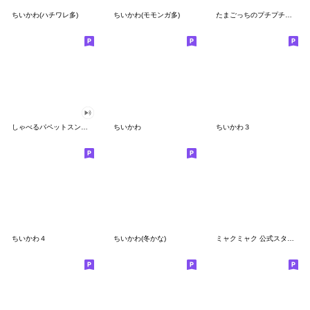
ちいかわ(ハチワレ多)
ちいかわ(モモンガ多)
たまごっちのプチプチおみせっち
しゃべるパペットスンスン
ちいかわ
ちいかわ３
ちいかわ４
ちいかわ(冬かな)
ミャクミャク 公式スタンプ第２弾