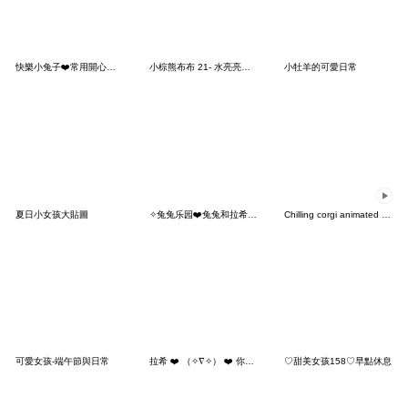
快樂小兔子❤️常用開心禮貌篇^❤️^
小棕熊布布 21- 水亮亮、水潤Ｑ彈！
小牡羊的可愛日常
夏日小女孩大貼圖
✧兔兔乐园❤️兔兔和拉希❤️日常用语❤️
Chilling corgi animated stickers
可愛女孩-端午節與日常
拉希 ❤️ （✧∇✧） ❤️ 你的老婆愛撒嬌
♡甜美女孩158♡早點休息