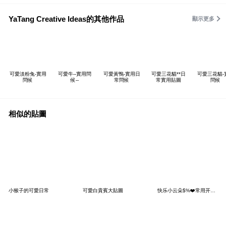
YaTang Creative Ideas的其他作品
顯示更多
可愛淡粉兔-實用
可愛牛--實用問
可愛黃鴨-實用日
可愛三花貓**日
可愛三花貓-
問候
候--
常問候
常實用貼圖
問候
相似的貼圖
小猴子的可愛日常
可愛白貴賓大貼圖
快乐小云朵$%❤️常用开心礼貌篇❤️