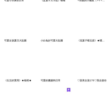
可愛小水豚的日常
《柔菓子大字貼》喔喔
✧快樂的小屬鼠（✧∇✧）哈囉
可愛女孩夏日大貼圖
小白兔好可愛大貼圖
《花菓子喔北搭》★嗯嗯★
《生活好實用》★椪柑★
可愛的臘腸狗日常
♡甜美女孩176♡我去接你