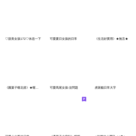
♡甜美女孩172♡休息一下
可愛夏日女孩的日常
《生活好實用》★無言★
《圓菓子喔北搭》★喔喔★
可愛馬尾女孩-沒問題
虎斑貓日常大字