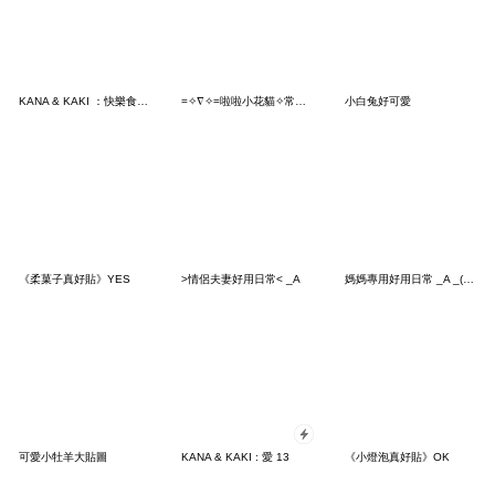
KANA & KAKI ：快樂食物 2
=✧∇✧=啦啦小花貓✧常用好用 ❤️
小白兔好可愛
《柔菓子真好貼》YES
>情侶夫妻好用日常< _A
媽媽專用好用日常 _A _(1-40)
可愛小牡羊大貼圖
KANA & KAKI : 愛 13
《小燈泡真好貼》OK