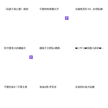
《花菓子真口愛》賴我
可愛狗狗專屬大字
北極熊系列 54 - 好用貼圖
吃可愛長大的臘腸犬
圓菓子大胖貼-嗯嗯-
❤️(✧∇✧)❤️快樂小綿羊❤️在洗澡澡
可愛松鼠9♡不要太累
兔兔&熊-早安安
女孩與白兔大貼圖