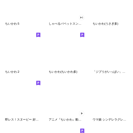
ちいかわ５
しゃべるパペットスンスン（GOOD）
ちいかわ(うさぎ多)
ちいかわ２
ちいかわ(ちいかわ多)
「ジブリがいっぱい」スタンプ
即レス！スヌーピー 好印象な長文スタンプ
アニメ『ちいかわ』動くLINEスタンプ vol.1
ウマ娘 シンデレラグレイ かんたんオグリ