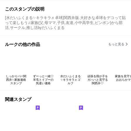
このスタンプの説明
[水だいふくまる✨キラキラ♬卓球]関西弁版.大好きな卓球をデコって貼
って楽しもう♫家族(父,母ママ,子供,友達,小中高学生,ピンポン)から部
活,サークル,推し活byだいふくまる
ルークの他の作品
もっと見る
しっかりパパ関
ずーっと一緒♡
水だいふくまる
頑張る我が子を
家族を見守
西弁✨家族連絡
羊毛トイプーの
✨キラキラ♬ゴ
ガハハと見守る
おおらかマ
スタンプ
気遣い連絡
ルフ
関西弁♡
関連スタンプ