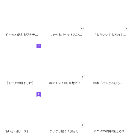
ず～っと使える♡ナチュラルガール
しゃべるパペットスンスン（HAPPY）
「もういい！もどれ！ピカチュウ！」
【トークの始まりに】ゆるカワ♪スヌーピー
ポケモン！×可哀想に！ ムチっとスタンプ
絵本「パンどろぼう」
ちいかわ(ピース)
ぐりぐり動く！おかしなポケモンスタンプ
アニメ25周年!使えるONE PIECEスタンプ