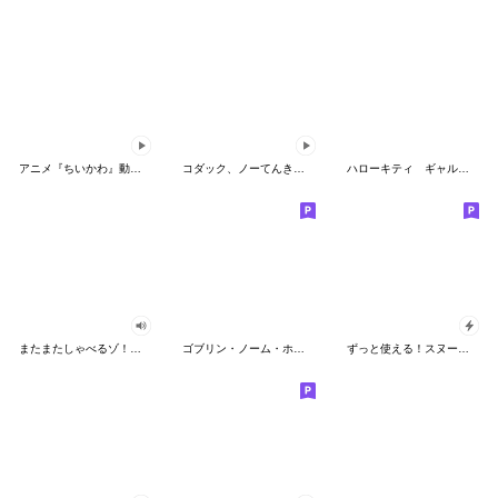
アニメ『ちいかわ』動くLINEスタンプ vol.2
コダック、ノーてんきに悩み中！
ハローキティ ギャルバイブス♡
またまたしゃべるゾ！クレヨンしんちゃん
ゴブリン・ノーム・ホーン
ずっと使える！スヌーピーのグリーティング