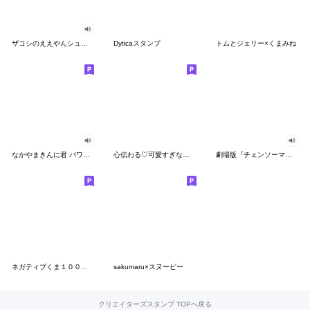
ザコシのええやんシューシュースタンプ
Dyticaスタンプ
トムとジェリー×くまみね
なかやまきんに君 パワー!!スタンプ
心伝わる♡可愛すぎない大人の長文スタンプ
劇場版『チェンソーマン レゼ篇』
ネガティブくま１００％ 憂鬱な一日
sakumaru×スヌーピー
クリエイターズスタンプ TOPへ戻る