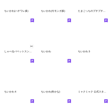
ちいかわ(ハチワレ多)
ちいかわ(モモンガ多)
たまごっちのプチプチおみせっち
しゃべるパペットスンスン
ちいかわ
ちいかわ３
ちいかわ４
ちいかわ(冬かな)
ミャクミャク 公式スタンプ第２弾