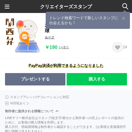
クリエイターズスタンプ
トレンド検索ワードで新しいスタンプに
出会えるかも！
水だいふくまる関西弁✨キラキラ♬卓
球
ルーク
￥190
14
1%還元
PayPay決済が利用できるようになりました
プレゼントする
購入する
スタンプアレンジ/デコレーションに対応
AI情報あり
制作者に提供される情報について
LINEヤフー株式会社はスタンプ/絵文字/着せかえ制作者への売上レポートの提供の
ために、お客様の購入情報を利用します。
購入日付、登録国情報は制作者から確認することができます。(お客様を直接識別可
能な情報は含まれません)