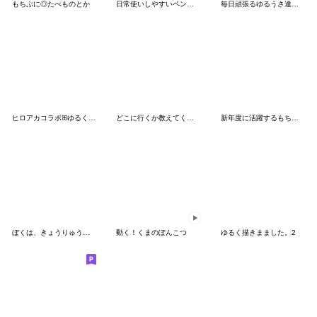
もちぷに◎たべものとか
日常使いしやすいペンギンさん
毎日頑張るゆるうさ達のスタンプ
ヒロアカコラボꕤゆるくてかわいいA組。
どこに行くか教えてくれるちびみみちゃん
新年度に活躍するもちうさちゃん.
ぼくは、きょうりゅう【甘えんぼう】
動く！くまのぽんこつ
ゆるく描きまました。2