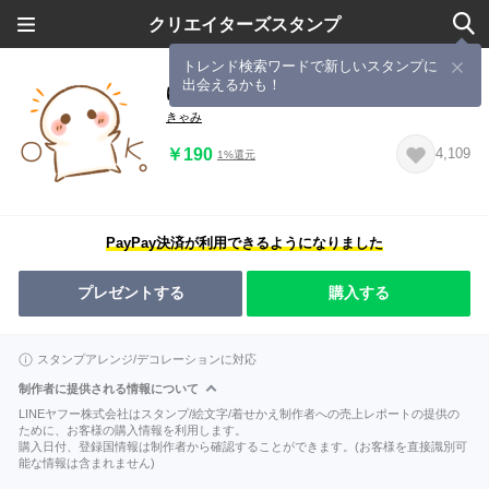
クリエイターズスタンプ
トレンド検索ワードで新しいスタンプに
出会えるかも！
ゆるもち系スタンプ【こころ便り】
きゃみ
￥190
4,109
1%還元
PayPay決済が利用できるようになりました
プレゼントする
購入する
スタンプアレンジ/デコレーションに対応
制作者に提供される情報について
LINEヤフー株式会社はスタンプ/絵文字/着せかえ制作者への売上レポートの提供の
ために、お客様の購入情報を利用します。
購入日付、登録国情報は制作者から確認することができます。(お客様を直接識別可
能な情報は含まれません)