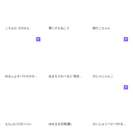
ころもち そのさん
輝くチビねこ２
綿だこちゃん
ゆるふよオバケの小さめスタンプ
あまもりわーるど 状況報告2 【ねこ】
のじゃにゃんこ
もちぷに◎ダジャレ
ゆきまる日和(夏)
かいじゅうベビー(やる気のない/文字なし)