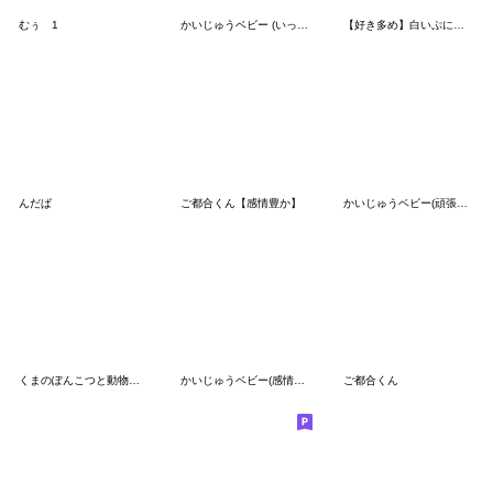
むぅ 1
かいじゅうベビー (いっぱい食べる)
【好き多め】白いぷにぷに
んだぱ
ご都合くん【感情豊か】
かいじゅうベビー(頑張れない時もある)
くまのぽんこつと動物たち
かいじゅうベビー(感情を伝える)
ご都合くん