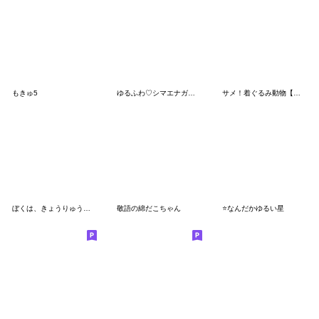
もきゅ5
ゆるふわ♡シマエナガさん。
サメ！着ぐるみ動物【敬語なし】
ぼくは、きょうりゅう【あいさつダジャレ】
敬語の綿だこちゃん
⭐なんだかゆるい星