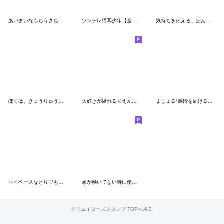
あいまいなもちうさちゃん.
ツンデレ猫耳少年【全力かまちょ2】
気持ちを伝える、ぽんこつ。
ぼくは、きょうりゅう【省エネ】
大好きが溢れる甘えん坊♡子猫
まじょる*感情を届ける魔法*
マイペースなとり♡もちっち3
頭が働いてない時に使うスタンプ10
クリエイターズスタンプ TOPへ戻る