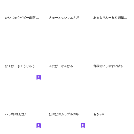
かいじゅうベビー(日常で使える)
きゅーとなシマエナガ
あまもりわーるど 感情を伝える3【ねこ】
ぼくは、きょうりゅう【夏の日々】
んだぱ、がんばる
普段使いしやすい猫ちゃん
ハラ坊の顔だけ
ほのぼのカップルの毎日スタンプ
もきゅ6