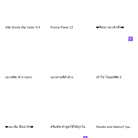
Silly Goofy Dip Catto V.4
Punny Paws 13
❤️สีทอง แมวตัวตึง❤️
แมวสลิด ทำงานเก่ง
แมวสามสีตัวอ้วง
เจ้าไข่ ไปออฟฟิศ 3
❤️แมวส้ม มือน่ารัก❤️
ครีมพัฟ คำพูดใช้ได้ทุกวัน
Sharks and kittens7 (samenyan)