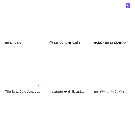
แมวสาว มินิ
บิ๊ก แมวส้มส้ม ❤️ รัดติ้ว
❤️สีทอง แมวตัวตึง❤️(No Text)
Title Buzz Cute Jersey Chan
แมวส้มส้ม ❤️ ตัวตึงออฟฟิศ 4
แมวสลิด น่ารัก วันทำงาน 3_16