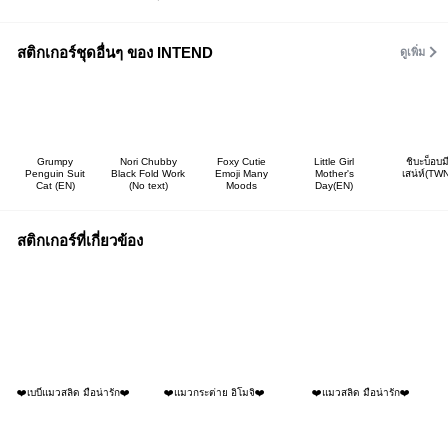
สติกเกอร์ชุดอื่นๆ ของ INTEND
ดูเพิ่ม
Grumpy
Nori Chubby
Foxy Cutie
Little Girl
ชิบะบ็อบม
Penguin Suit
Black Fold Work
Emoji Many
Mother's
เสน่ห์(TWN
Cat (EN)
(No text)
Moods
Day(EN)
สติกเกอร์ที่เกี่ยวข้อง
❤️เบบี๋แมวสลิด มือน่ารัก❤️
❤️แมวกระต่าย อิโมจิ❤️
❤️แมวสลิด มือน่ารัก❤️