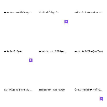
❤️แมวขาว ดอกไม้ชมพู!❤️(No Text)
ส้มส้ม คำใช้ทุกวัน
เหมียวน่ารักหลายท่าทาง 2 (NTZ)
❤️ส้มส้ม ตัวตึง❤️
❤️แมวขาวเทา 2026❤️(No Text)
❤️แมวส้ม MVP❤️(No Text)
แมวสู้ชีวิต แต่ชีวิตสู้กลับ : แมวด้วง 4
RabbitFam : Still Family
บิ๊ก แมวส้มส้ม ❤️ ตัวตึงออฟฟิศ 4