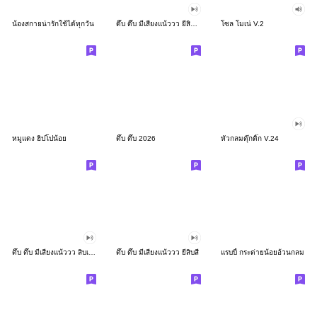
น้องสกายน่ารักใช้ได้ทุกวัน
ดึ๊บ ดึ๊บ มีเสียงแน้ววว ยี่สิบสอง
โซล โมเน่ V.2
หมูแดง ฮิปโปน้อย
ดึ๊บ ดึ๊บ 2026
หัวกลมดุ๊กดิ๊ก V.24
ดึ๊บ ดึ๊บ มีเสียงแน้ววว สิบเก้า
ดึ๊บ ดึ๊บ มีเสียงแน้ววว ยี่สิบสี่
แรบบี้ กระต่ายน้อยอ้วนกลม