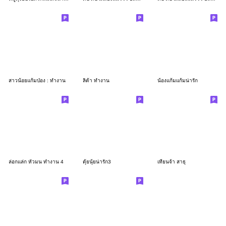
สาวน้อยแก้มป่อง : ทำงาน
ลิต้า ทำงาน
น้องแก้มแก้มน่ารัก
ล่อกแล่ก หัวมน ทำงาน 4
ตุ้ยนุ้ยน่ารัก3
เทียนจ้า สาธุ