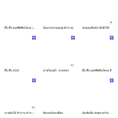
ดึ๊บ ดึ๊บ ออฟฟิศซินโดรม เก้า
น้องกระต่ายนุ่มฟู (ทำงาน)
เครยอนชินจัง! ดุ๊กดิ๊กได้
ดึ๊บ ดึ๊บ 2025
ต่ายไฮเปอร์ : สาดดด!!
ดึ๊บ ดึ๊บ ออฟฟิศซินโดรม สี่
นายต้นไม้ ทำงาน ทำงาน ทำงาน!!!
ซัมเมอร์และเพื่อน
น้องยิมยิ้ม ส่งสุข ทุกวัน CutePastel THA