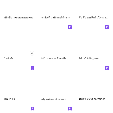
เด็กเฮีย - RedremasteRed
พาร์เฟ่ต์ : สติกเกอร์ทำงาน
ดึ๊บ ดึ๊บ ออฟฟิศซินโดรม เจ็ด
โพก้าซัง
MD: นายช่าง มืออาชีพ
ลิต้า เวิร์กกิ้งวูแมน
เหมียวขอ
silly calico cat memes
❤️ลิซ่า หน้าตลก หน้ากวน!❤️