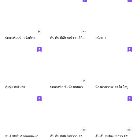
บัตเตอร์แบร์ - สวัสดีค่ะ
ดึ๊บ ดึ๊บ มีเสียงแน้ววว ยี่สิบห้า
แป้งพาย
ตุ้ยนุ้ย เบบี้ บอย
บัตเตอร์แบร์ - น้องเนยตัวตึง พุงเต่ง
น้องตาหวาน: สดใส ใจบุญ (สีพาสเทล)
หมูดุ้งฮิปโปตัวกลมเด้งน่ารัก
ดึ๊บ ดึ๊บ มีเสียงแน้ววว ยี่สิบเจ็ด
ดึ๊บ ดึ๊บ มีเสียงแน้ววว ยี่สิบหก