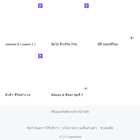
minimal G ( sweet 1 )
ส้มโอ คิ้วเกิร์ล (TH)
มีดี้ ฉลองปีใหม่
ดิวดิว ชีวิตทำงาน
คัลแลน & พี่จอง ชุดที่ 2
ครีเอเตอร์สติกเกอร์ หน้าหลัก
|
|
ข้อกำหนดการใช้บริการ
นโยบายความเป็นส่วนตัว
ช่วยเหลือ
©
LY Corporation