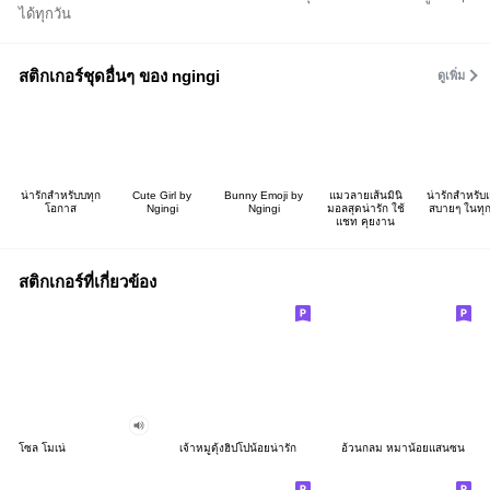
ได้ทุกวัน
สติกเกอร์ชุดอื่นๆ ของ ngingi
ดูเพิ่ม
น่ารักสำหรับบทุก
Cute Girl by
Bunny Emoji by
แมวลายเส้นมินิ
น่ารักสำหรั
โอกาส
Ngingi
Ngingi
มอลสุดน่ารัก ใช้
สบายๆ ในทุก
แชท คุยงาน
สติกเกอร์ที่เกี่ยวข้อง
โซล โมเน่
เจ้าหมูดุ้งฮิปโปน้อยน่ารัก
อ้วนกลม หมาน้อยแสนซน