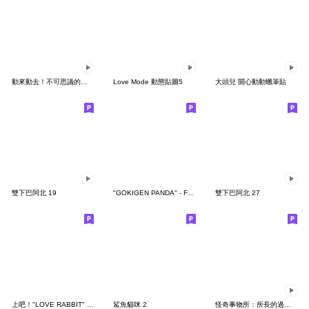
動來動去！不可思議的寶可夢貼圖
Love Mode 動態貼圖5
大頭兒 開心動動蠟筆貼
雙下巴阿北 19
"GOKIGEN PANDA" - Feeling / global
雙下巴阿北 27
上吧！"LOVE RABBIT" 台灣版
鯊魚貓咪 2
怪奇事物所：所長的過度繁殖