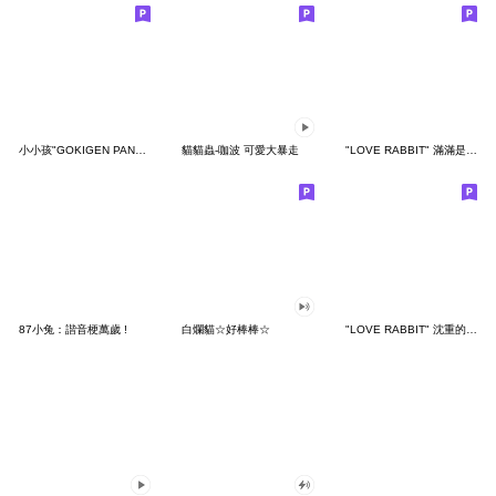
小小孩"GOKIGEN PANDA" 台灣版
貓貓蟲-咖波 可愛大暴走
"LOVE RABBIT" 滿滿是愛 台灣版
87小兔：諧音梗萬歲 !
白爛貓☆好棒棒☆
"LOVE RABBIT" 沈重的愛 台灣版