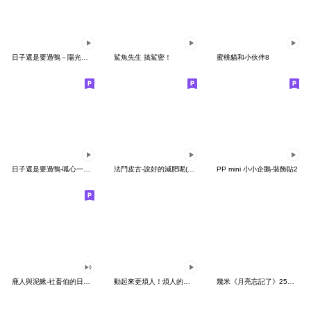
日子還是要過鴨－陽光開朗每一天鴨
鯊魚先生 搞鯊密！
蜜桃貓和小伙伴8
日子還是要過鴨-呱心一下鴨
法鬥皮古-說好的減肥呢(第15彈)
PP mini 小小企鵝-裝飾貼2
鹿人與泥鰍-社畜伯的日常有聲貼圖
動起來更煩人！煩人的貓咪3
幾米《月亮忘記了》25周年 x 晴天P莉