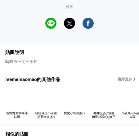
檢舉
貼圖說明
嗚哩熊一問三不知
mememaomao的其他作品
顯示更多
吉蛙蛙實用系小
明明就是小湯圓
快樂小狗集點卡
明明就是小湯圓
小黃呱有時
貼圖
想要吹吹(粉)
相愛相殺(白)無字
大阪
相似的貼圖