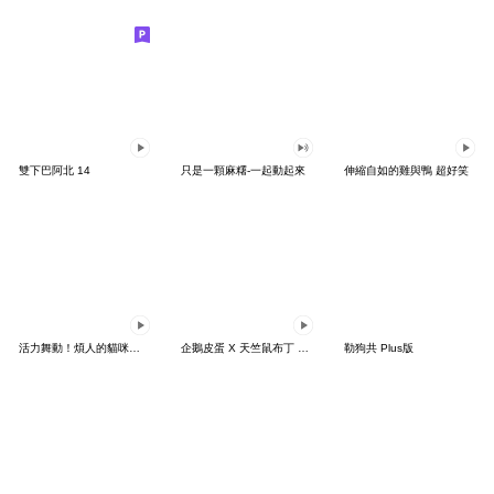
雙下巴阿北 14
只是一顆麻糬-一起動起來
伸縮自如的雞與鴨 超好笑
活力舞動！煩人的貓咪★迷你版 2
企鵝皮蛋 X 天竺鼠布丁 有點厭世
勒狗共 Plus版