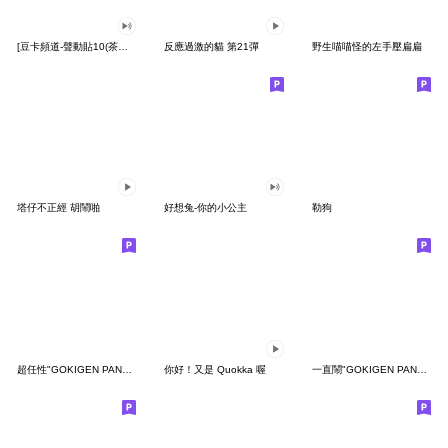
[豆卡頻道-聲動貼10(茶寶丸日常篇)
反應過激的貓 第21彈
野生喵喵怪的左手壓扁扁
塔仔不正經 胡鬧啪
好想兔-你的小公主
勒狗
超任性"GOKIGEN PANDA" 台灣版
你好！又是 Quokka 喔
一直鬧"GOKIGEN PANDA" 台灣版