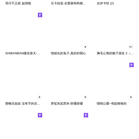
塔仔不正經 超煩啪
豆卡頻道-全螢幕狗狗都沒你上班累
吉伊卡哇 (2)
SHIBANBAN微笑柴犬-廢柴寶寶日常
情緒化的兔子-真的好開心
胸毛公寓的猴子朋友 2（有聲動態）
變種吉娃娃 沒有字的吉娃娃
胖鯊魚鯊西米-胚囉胚囉
喵嗚公園−有點嗆嗆的