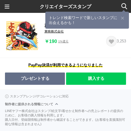
クリエイターズスタンプ
トレンド検索ワードで新しいスタンプに
出会えるかも！
超宇宙刑事ギャバン インフィニティ
東映株式会社
￥190
3,253
1%還元
PayPay決済が利用できるようになりました
プレゼントする
購入する
スタンプアレンジ/デコレーションに対応
制作者に提供される情報について
LINEヤフー株式会社はスタンプ/絵文字/着せかえ制作者への売上レポートの提供の
ために、お客様の購入情報を利用します。
購入日付、登録国情報は制作者から確認することができます。(お客様を直接識別可
能な情報は含まれません)