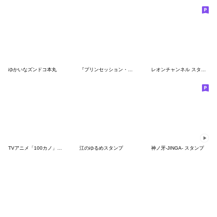
ゆかいなズンドコ本丸
『プリンセッション・オーケストラ』第3弾
レオンチャンネル スタンプ1
TVアニメ「100カノ」ミニキャラスタンプ１
江のゆるめスタンプ
神ノ牙-JINGA- スタンプ