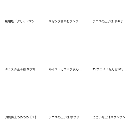
劇場版「グリッドマンユニバース」
マゼンタ警察とタンクトップ男
テニスの王子様 ドキサバ 発売記念Vol.1
テニスの王子様 学プリ 発売記念Vol.2
ルイス・カワハラさん(木原瑠生)
TVアニメ「らんま1/2」響良牙・Pちゃん
刀剣男士つめつめ【１】
テニスの王子様 学プリ 発売記念Vol.1
にこいち三池スタンプ Vol.2