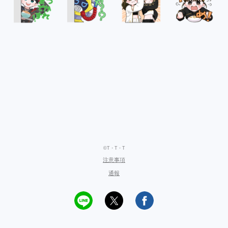
©T・T・T
注意事項
通報