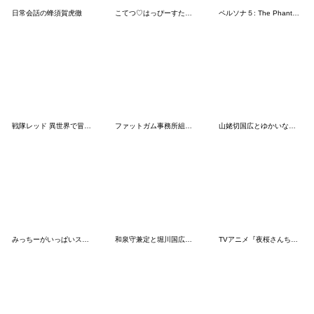
日常会話の蜂須賀虎徹
こてつ♡はっぴーすたんぷ
ペルソナ５: The Phantom X
戦隊レッド 異世界で冒険者になる
ファットガム事務所組スタンプその2
山姥切国広とゆかいな本丸スタンプ
みっちーがいっぱいスタンプ
和泉守兼定と堀川国広スタンプ Vol.2
TVアニメ『夜桜さんちの大作戦』Vol.2