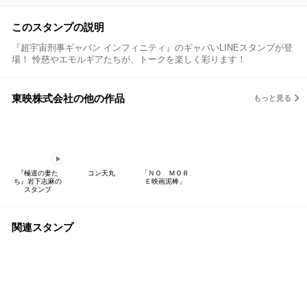
このスタンプの説明
『超宇宙刑事ギャバン インフィニティ』のギャバいLINEスタンプが登
場！ 怜慈やエモルギアたちが、トークを楽しく彩ります！
東映株式会社の他の作品
もっと見る
『極道の妻た
コン天丸
「ＮＯ ＭＯＲ
ち』岩下志麻の
Ｅ映画泥棒」
スタンプ
関連スタンプ