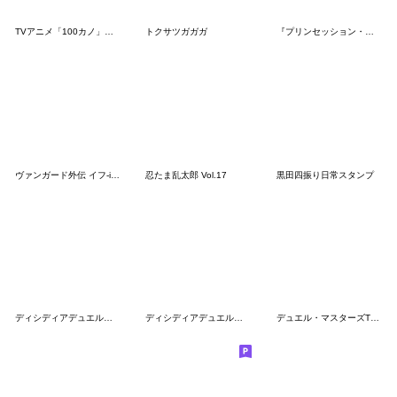
TVアニメ「100カノ」ミニキャラスタンプ2
トクサツガガガ
『プリンセッション・オーケストラ』第4弾
ヴァンガード外伝 イフ‐if‐スタンプ ♪
忍たま乱太郎 Vol.17
黒田四振り日常スタンプ
ディシディアデュエルムスタンプ Vol.4
ディシディアデュエルムスタンプ Vol.3
デュエル・マスターズTCG 第2弾