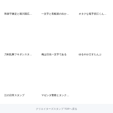
和泉守兼定と堀川国広スタンプ
一文字と長船派の出かけようよ!スタンプ
オタクな篭手切江くんスタンプ
刀剣乱舞フキダシスタンプ
俺は日光一文字である
ゆるやか江すたんぷ
江の日常スタンプ
マゼンタ警察とタンクトップ男2
クリエイターズスタンプ TOPへ戻る