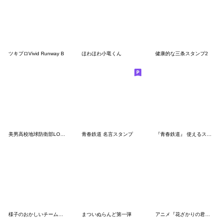
ツキプロVivid Runway B
ほわほわ小竜くん
健康的な三条スタンプ2
美男高校地球防衛部LOVE！LOVE！
青春鉄道 名言スタンプ
『青春鉄道』 使えるスタンプ 第1弾
様子のおかしいチーム上杉刀
まついぬらんど第一弾
アニメ『花ざかりの君たちへ』