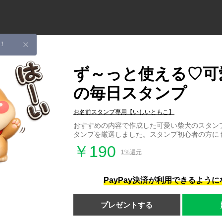
！
ず～っと使える♡可
の毎日スタンプ
お名前スタンプ専用【いしいともこ】
おすすめの内容で作成した可愛い柴犬のスタン
タンプを厳選しました。スタンプ初心者の方に
￥190
1%還元
PayPay決済が利用できるよう
プレゼントする