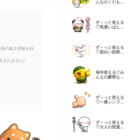
んなのくだもの
夏のスタンプ
ず～っと使える
♡気遣いぱんだ
さんスタンプ
ず～っと使える
客様の購入情報を利
♡面白い効果音
のスタンプ
含まれません)
毎年使える♡み
んなの豪華な夏
のスタンプ
ず～っと使える
♡一番シンプル
なスタンプ
ず～っと使える
♡大人の気遣い
大人ver