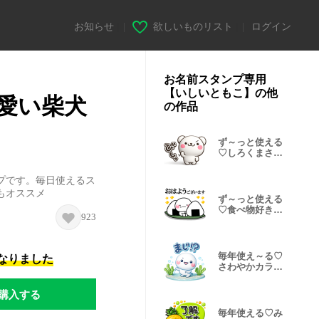
お知らせ
|
欲しいものリスト
|
ログイン
お名前スタンプ専用
【いしいともこ】の他
愛い柴犬
の作品
ず～っと使える
♡しろくまさん
の毎日効果音
プです。毎日使えるス
もオススメ
ず～っと使える
♡食べ物好きの
923
スタンプ大人
毎年使え～る♡
になりました
さわやかカラー
の夏スタンプ
購入する
毎年使える♡み