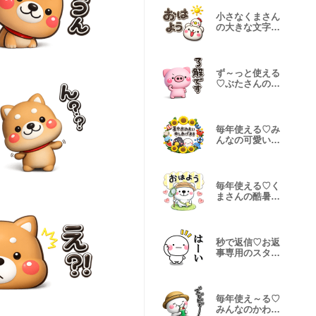
小さなくまさん
の大きな文字♡
でかスタンプ
ず～っと使える
♡ぶたさんの毎
日スタンプ♡
毎年使える♡み
んなの可愛い夏
のスタンプ
毎年使える♡く
まさんの酷暑日
のスタンプ
秒で返信♡お返
事専用のスタン
プ大人ver
毎年使え～る♡
みんなのかわい