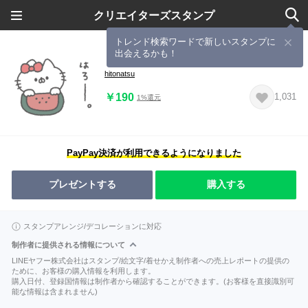
クリエイターズスタンプ
トレンド検索ワードで新しいスタンプに
出会えるかも！
りぼんにゃんこ。#21
hitonatsu
￥190
1,031
1%還元
PayPay決済が利用できるようになりました
プレゼントする
購入する
スタンプアレンジ/デコレーションに対応
制作者に提供される情報について
LINEヤフー株式会社はスタンプ/絵文字/着せかえ制作者への売上レポートの提供の
ために、お客様の購入情報を利用します。
購入日付、登録国情報は制作者から確認することができます。(お客様を直接識別可
能な情報は含まれません)