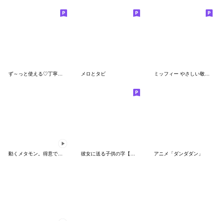
ず～っと使える♡丁寧な敬語お辞儀スタンプ
メロとタビ
ミッフィー やさしい敬語スタンプ
動くメタモン。得意でも苦手でもへんしん！
彼女に送る子供の字【カップル・彼氏】
アニメ「ダンダダン」