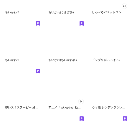
ちいかわ５
ちいかわ(うさぎ多)
しゃべるパペットスンスン（GOOD）
ちいかわ２
ちいかわ(ちいかわ多)
「ジブリがいっぱい」スタンプ
即レス！スヌーピー 好印象な長文スタンプ
アニメ『ちいかわ』動くLINEスタンプ vol.1
ウマ娘 シンデレラグレイ かんたんオグリ