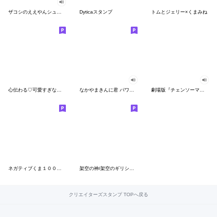
ザコシのええやんシューシュースタンプ
Dyticaスタンプ
トムとジェリー×くまみね
心伝わる♡可愛すぎない大人の長文スタンプ
なかやまきんに君 パワー!!スタンプ
劇場版『チェンソーマン レゼ篇』
ネガティブくま１００％ 憂鬱な一日
架空の神/架空のギリシャ神話
クリエイターズスタンプ TOPへ戻る