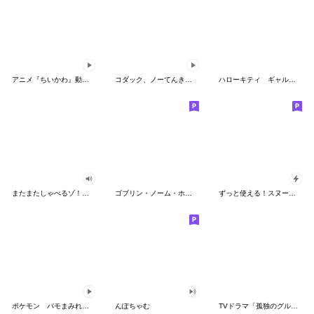
アニメ『ちいかわ』動くLINEスタンプ vol.2
コダック、ノーてんきに悩み中！
ハローキティ ギャルバイブス♡
またまたしゃべるゾ！クレヨンしんちゃん
ゴブリン・ノーム・ホーン
ずっと使える！スヌーピーのグリーティング
ポケモン パモまみれスタンプ
んぽちゃむ
TVドラマ「孤独のグルメ」