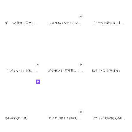
ず～っと使える♡ナチュラルガール
しゃべるパペットスンスン（HAPPY）
【トークの始まりに】ゆるカワ♪スヌーピー
「もういい！もどれ！ピカチュウ！」
ポケモン！×可哀想に！ ムチっとスタンプ
絵本「パンどろぼう」
ちいかわ(ピース)
ぐりぐり動く！おかしなポケモンスタンプ
アニメ25周年!使えるONE PIECEスタンプ