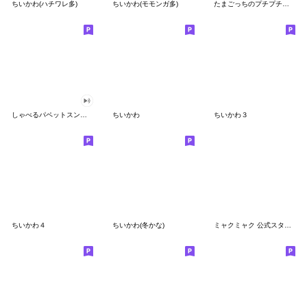
ちいかわ(ハチワレ多)
ちいかわ(モモンガ多)
たまごっちのプチプチおみせっち
しゃべるパペットスンスン
ちいかわ
ちいかわ３
ちいかわ４
ちいかわ(冬かな)
ミャクミャク 公式スタンプ第２弾