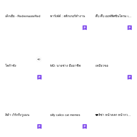
เด็กเฮีย - RedremasteRed
พาร์เฟ่ต์ : สติกเกอร์ทำงาน
ดึ๊บ ดึ๊บ ออฟฟิศซินโดรม เจ็ด
โพก้าซัง
MD: นายช่าง มืออาชีพ
เหมียวขอ
ลิต้า เวิร์กกิ้งวูแมน
silly calico cat memes
❤️ลิซ่า หน้าตลก หน้ากวน!❤️