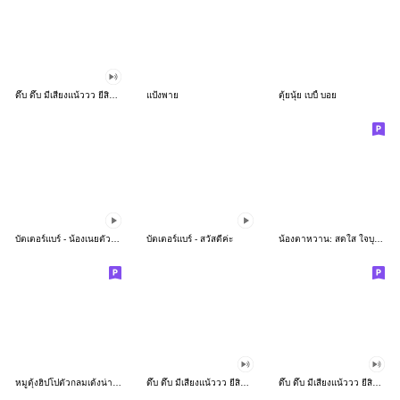
ดึ๊บ ดึ๊บ มีเสียงแน้ววว ยี่สิบห้า
แป้งพาย
ตุ้ยนุ้ย เบบี้ บอย
บัตเตอร์แบร์ - น้องเนยตัวตึง พุงเต่ง
บัตเตอร์แบร์ - สวัสดีค่ะ
น้องตาหวาน: สดใส ใจบุญ (สีพาสเทล)
หมูดุ้งฮิปโปตัวกลมเด้งน่ารัก
ดึ๊บ ดึ๊บ มีเสียงแน้ววว ยี่สิบเจ็ด
ดึ๊บ ดึ๊บ มีเสียงแน้ววว ยี่สิบหก