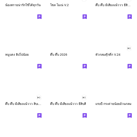
น้องสกายน่ารักใช้ได้ทุกวัน
โซล โมเน่ V.2
ดึ๊บ ดึ๊บ มีเสียงแน้ววว ยี่สิบสอง
หมูแดง ฮิปโปน้อย
ดึ๊บ ดึ๊บ 2026
หัวกลมดุ๊กดิ๊ก V.24
ดึ๊บ ดึ๊บ มีเสียงแน้ววว สิบเก้า
ดึ๊บ ดึ๊บ มีเสียงแน้ววว ยี่สิบสี่
แรบบี้ กระต่ายน้อยอ้วนกลม