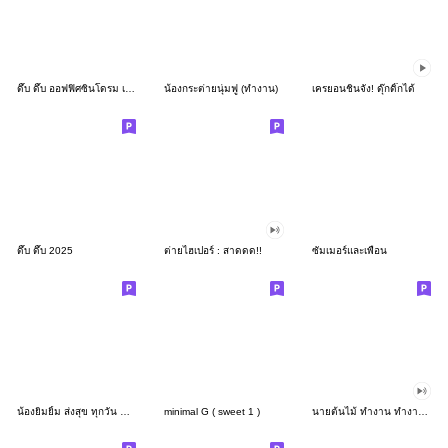
ดึ๊บ ดึ๊บ ออฟฟิศซินโดรม เก้า
น้องกระต่ายนุ่มฟู (ทำงาน)
เครยอนชินจัง! ดุ๊กดิ๊กได้
ดึ๊บ ดึ๊บ 2025
ต่ายไฮเปอร์ : สาดดด!!
ซัมเมอร์และเพื่อน
น้องยิมยิ้ม ส่งสุข ทุกวัน CutePastel THA
minimal G ( sweet 1 )
นายต้นไม้ ทำงาน ทำงาน ทำงาน!!!