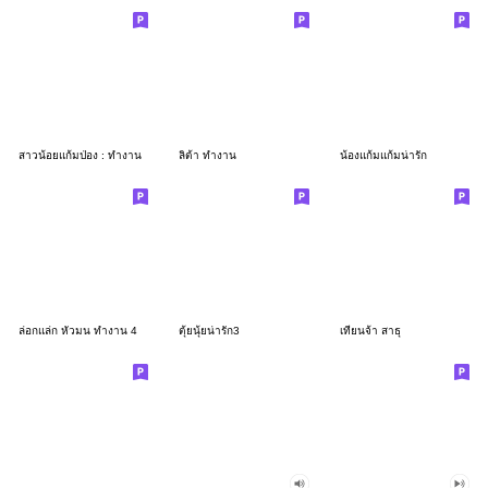
สาวน้อยแก้มป่อง : ทำงาน
ลิต้า ทำงาน
น้องแก้มแก้มน่ารัก
ล่อกแล่ก หัวมน ทำงาน 4
ตุ้ยนุ้ยน่ารัก3
เทียนจ้า สาธุ