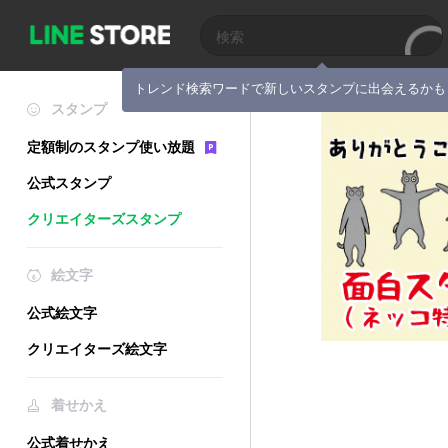
トレンド検索ワードで新しいスタンプに出会えるかも
スタンプ
定額制のスタンプ使い放題
公式スタンプ
クリエイターズスタンプ
絵文字
公式絵文字
クリエイターズ絵文字
着せかえ
公式着せかえ