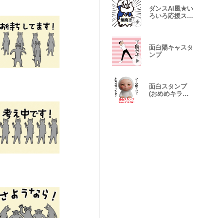
ダンスAI風★い
ろいろ応援スタ
ンプ
面白陽キャスタ
ンプ
面白スタンプ
(おめめキラキ
ラ編)