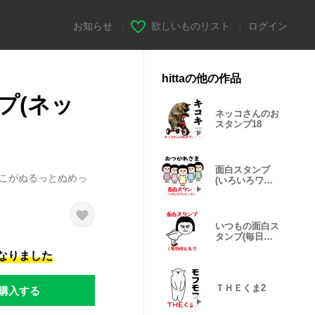
お知らせ
|
欲しいものリスト
|
ログイン
hittaの他の作品
プ(ネッ
ネッコさんのお
スタンプ18
面白スタンプ
ねこがぬるっとぬめっ
(いろいろワン
ピース8)
いつもの面白ス
タンプ(毎日使
える5)
になりました
ＴＨＥくま2
購入する