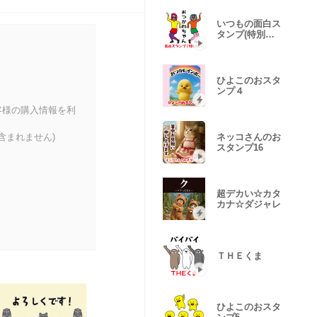
いつもの面白ス
タンプ(特別編
4)
ひよこのおスタ
ンプ４
客様の購入情報を利
含まれません)
ネッコさんのお
スタンプ16
超デカい☆カタ
カナ☆ダジャレ
ＴＨＥくま
ひよこのおスタ