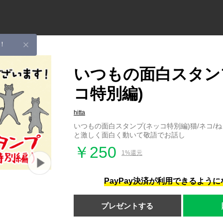
！
いつもの面白スタン
コ特別編)
hitta
いつもの面白スタンプ(ネッコ特別編)猫/ネコ/
と激しく面白く動いて敬語でお話し
￥250
1%還元
PayPay決済が利用できるよう
プレゼントする