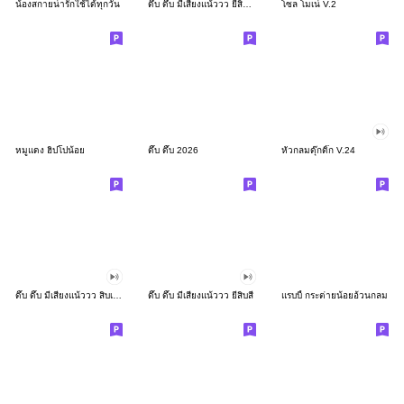
น้องสกายน่ารักใช้ได้ทุกวัน
ดึ๊บ ดึ๊บ มีเสียงแน้ววว ยี่สิบสอง
โซล โมเน่ V.2
หมูแดง ฮิปโปน้อย
ดึ๊บ ดึ๊บ 2026
หัวกลมดุ๊กดิ๊ก V.24
ดึ๊บ ดึ๊บ มีเสียงแน้ววว สิบเก้า
ดึ๊บ ดึ๊บ มีเสียงแน้ววว ยี่สิบสี่
แรบบี้ กระต่ายน้อยอ้วนกลม