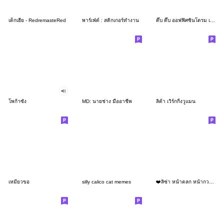
เด็กเฮีย - RedremasteRed
พาร์เฟ่ต์ : สติกเกอร์ทำงาน
ดึ๊บ ดึ๊บ ออฟฟิศซินโดรม เจ็ด
โพก้าซัง
MD: นายช่าง มืออาชีพ
ลิต้า เวิร์กกิ้งวูแมน
เหมียวขอ
silly calico cat memes
❤️ลิซ่า หน้าตลก หน้ากวน!❤️