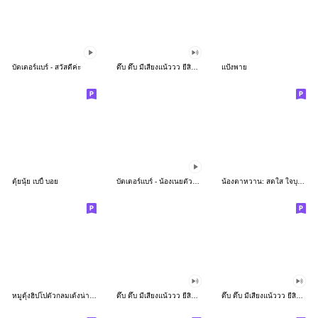
บัตเตอร์แบร์ - สวัสดีค่ะ
ดึ๊บ ดึ๊บ มีเสียงแน้ววว ยี่สิบห้า
แป้งพาย
ตุ้ยนุ้ย เบบี้ บอย
บัตเตอร์แบร์ - น้องเนยตัวตึง พุงเต่ง
น้องตาหวาน: สดใส ใจบุญ (สีพาสเทล)
หมูดุ้งฮิปโปตัวกลมเด้งน่ารัก
ดึ๊บ ดึ๊บ มีเสียงแน้ววว ยี่สิบเจ็ด
ดึ๊บ ดึ๊บ มีเสียงแน้ววว ยี่สิบหก