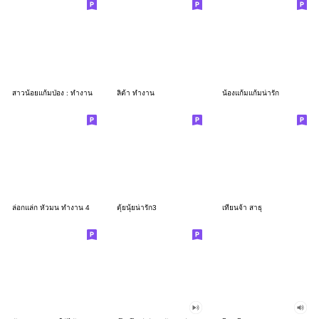
สาวน้อยแก้มป่อง : ทำงาน
ลิต้า ทำงาน
น้องแก้มแก้มน่ารัก
ล่อกแล่ก หัวมน ทำงาน 4
ตุ้ยนุ้ยน่ารัก3
เทียนจ้า สาธุ