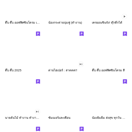
ดึ๊บ ดึ๊บ ออฟฟิศซินโดรม เก้า
น้องกระต่ายนุ่มฟู (ทำงาน)
เครยอนชินจัง! ดุ๊กดิ๊กได้
ดึ๊บ ดึ๊บ 2025
ต่ายไฮเปอร์ : สาดดด!!
ดึ๊บ ดึ๊บ ออฟฟิศซินโดรม สี่
นายต้นไม้ ทำงาน ทำงาน ทำงาน!!!
ซัมเมอร์และเพื่อน
น้องยิมยิ้ม ส่งสุข ทุกวัน CutePastel THA