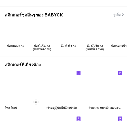
สติกเกอร์ชุดอื่นๆ ของ BABYCK
ดูเพิ่ม
น้องเมลล่า <3
น้องไอรีน <3
น้องผิงผิง <3
น้องจุ๊บจิ๊บ <3
น้องปลายฟ้า
(ไม่มีข้อความ)
(ไม่มีข้อความ)
สติกเกอร์ที่เกี่ยวข้อง
โซล โมเน่
เจ้าหมูดุ้งฮิปโปน้อยน่ารัก
อ้วนกลม หมาน้อยแสนซน