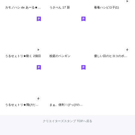
カモノハシ de あーる★だって武士だもの
うさぺん 17 新
毒毒ハシビロ子(1)
うるせぇトリ★動く 2個目
校庭のペンギン
優しい目のヒヨコのポップアップ
うるせぇトリ★飛びだすやつ
まぁ、便利！ぴっぴのかーしゃん【日常編】
クリエイターズスタンプ TOPへ戻る