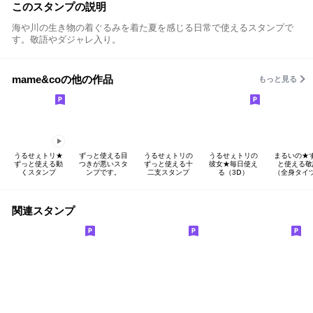
このスタンプの説明
海や川の生き物の着ぐるみを着た夏を感じる日常で使えるスタンプで
す。敬語やダジャレ入り。
mame&coの他の作品
もっと見る
うるせぇトリ★
ずっと使える目
うるせぇトリの
うるせぇトリの
まるいの★
ずっと使える動
つきが悪いスタ
ずっと使える十
彼女★毎日使え
と使える敬
くスタンプ
ンプです。
二支スタンプ
る（3Ⅾ）
（全身タイ
関連スタンプ