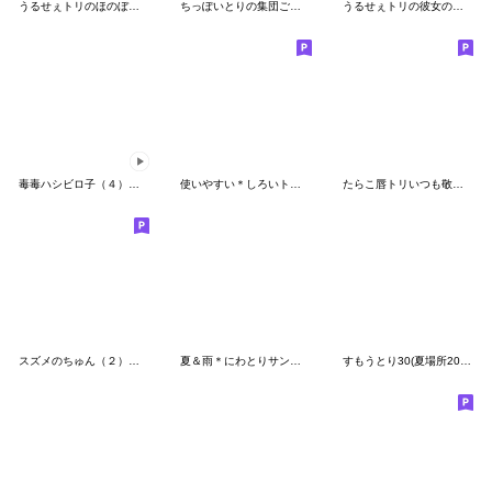
うるせぇトリのほのぼの着ぐるみ★繁体字
ちっぽいとりの集団ご機嫌ふきげん
うるせぇトリの彼女の京都弁 舞妓★繁体字4
毒毒ハシビロ子（４）夏用
使いやすい＊しろいトリ＆きいろのトリ＊秋
たらこ唇トリいつも敬語です
スズメのちゅん（２）関西弁セット
夏＆雨＊にわとりサン＆ひよこサン＊⑤
すもうとり30(夏場所2026)