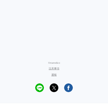
©mame&co
注意事項
通報