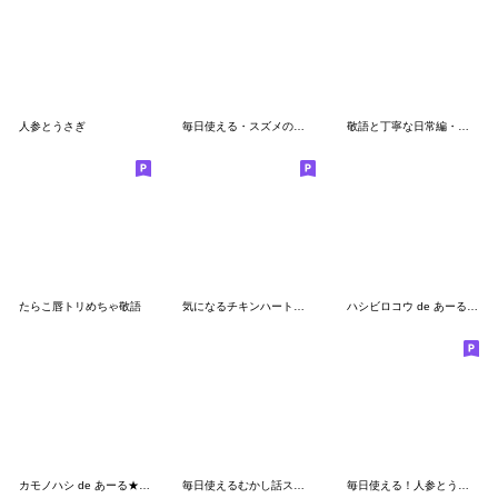
人参とうさぎ
毎日使える・スズメのちゅん
敬語と丁寧な日常編・スズメのちゅん(５)
たらこ唇トリめちゃ敬語
気になるチキンハート仮面（２）
ハシビロコウ de あーる★家族連絡
カモノハシ de あーる★察してください
毎日使えるむかし話スタンプ
毎日使える！人参とうさぎ2