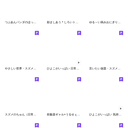
つぶあんパンダのほっこり気分
励ましあう＊しろいトリ＆きいろのトリ＊
ゆる～い病みおにぎりさん
やさしい世界・スズメのちゅん
ひよこがいっぱい 日常会話
言いたい放題・スズメのちゅん
スズメのちゅん（日常セット）
炊飯器ギャル×うるせぇトリ
ひよこがいっぱい 気持ちを伝える