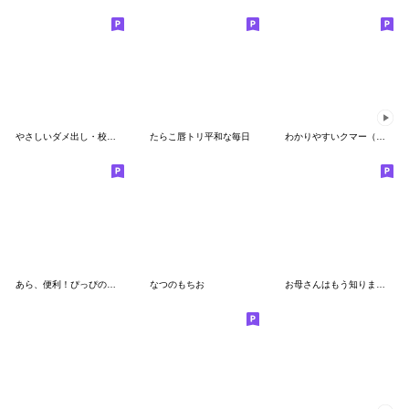
やさしいダメ出し・校庭のペンギン(2)
たらこ唇トリ平和な毎日
わかりやすいクマー（荒ぶる編）
あら、便利！ぴっぴのかーしゃん【裏】
なつのもちお
お母さんはもう知りまペン(4)超実用主義