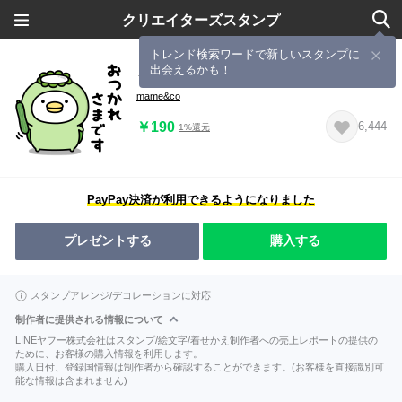
クリエイターズスタンプ
トレンド検索ワードで新しいスタンプに
出会えるかも！
うるせぇトリ★海川の生き物着ぐるみ
mame&co
￥190
6,444
1%還元
PayPay決済が利用できるようになりました
プレゼントする
購入する
スタンプアレンジ/デコレーションに対応
制作者に提供される情報について
LINEヤフー株式会社はスタンプ/絵文字/着せかえ制作者への売上レポートの提供の
ために、お客様の購入情報を利用します。
購入日付、登録国情報は制作者から確認することができます。(お客様を直接識別可
能な情報は含まれません)