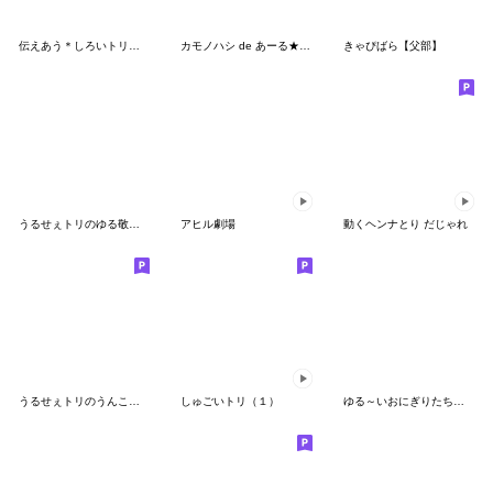
伝えあう＊しろいトリ＆きいろのトリ＊
カモノハシ de あーる★夏の天気
きゃぴばら【父部】
うるせぇトリのゆる敬語★韓国語
アヒル劇場
動くヘンナとり だじゃれ
うるせぇトリのうんこ★繁体字
しゅごいトリ（１）
ゆる～いおにぎりたちの毎日