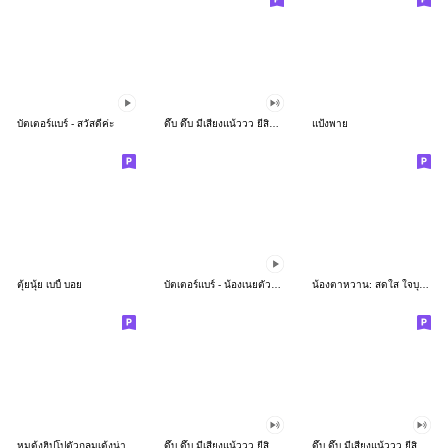
บัตเตอร์แบร์ - สวัสดีค่ะ
ดึ๊บ ดึ๊บ มีเสียงแน้ววว ยี่สิบห้า
แป้งพาย
ตุ้ยนุ้ย เบบี้ บอย
บัตเตอร์แบร์ - น้องเนยตัวตึง พุงเต่ง
น้องตาหวาน: สดใส ใจบุญ (สีพาสเทล)
หมูดุ้งฮิปโปตัวกลมเด้งน่ารัก
ดึ๊บ ดึ๊บ มีเสียงแน้ววว ยี่สิบเจ็ด
ดึ๊บ ดึ๊บ มีเสียงแน้ววว ยี่สิบหก