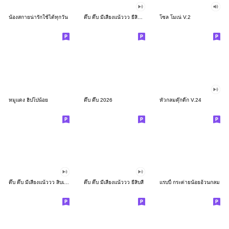
น้องสกายน่ารักใช้ได้ทุกวัน
ดึ๊บ ดึ๊บ มีเสียงแน้ววว ยี่สิบสอง
โซล โมเน่ V.2
หมูแดง ฮิปโปน้อย
ดึ๊บ ดึ๊บ 2026
หัวกลมดุ๊กดิ๊ก V.24
ดึ๊บ ดึ๊บ มีเสียงแน้ววว สิบเก้า
ดึ๊บ ดึ๊บ มีเสียงแน้ววว ยี่สิบสี่
แรบบี้ กระต่ายน้อยอ้วนกลม