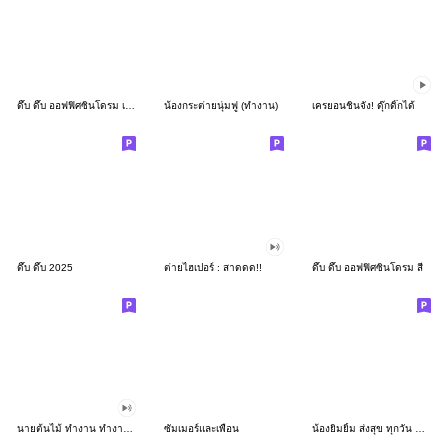
ดึ๊บ ดึ๊บ ออฟฟิศซินโดรม เก้า
น้องกระต่ายนุ่มฟู (ทำงาน)
เครยอนชินจัง! ดุ๊กดิ๊กได้
ดึ๊บ ดึ๊บ 2025
ต่ายไฮเปอร์ : สาดดด!!
ดึ๊บ ดึ๊บ ออฟฟิศซินโดรม สี่
นายต้นไม้ ทำงาน ทำงาน ทำงาน!!!
ซัมเมอร์และเพื่อน
น้องยิมยิ้ม ส่งสุข ทุกวัน CutePastel THA