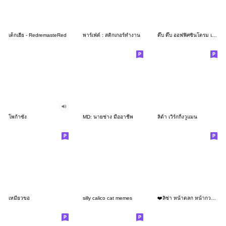
เด็กเฮีย - RedremasteRed
พาร์เฟ่ต์ : สติกเกอร์ทำงาน
ดึ๊บ ดึ๊บ ออฟฟิศซินโดรม เจ็ด
โพก้าซัง
MD: นายช่าง มืออาชีพ
ลิต้า เวิร์กกิ้งวูแมน
เหมียวขอ
silly calico cat memes
❤️ลิซ่า หน้าตลก หน้ากวน!❤️