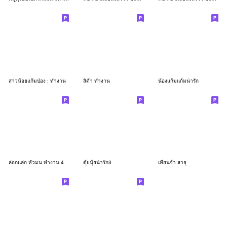
สาวน้อยแก้มป่อง : ทำงาน
ลิต้า ทำงาน
น้องแก้มแก้มน่ารัก
ล่อกแล่ก หัวมน ทำงาน 4
ตุ้ยนุ้ยน่ารัก3
เทียนจ้า สาธุ