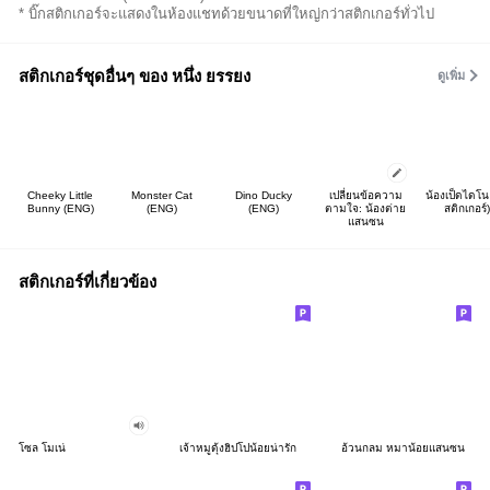
* บิ๊กสติกเกอร์จะแสดงในห้องแชทด้วยขนาดที่ใหญ่กว่าสติกเกอร์ทั่วไป
สติกเกอร์ชุดอื่นๆ ของ หนึ่ง ยรรยง
ดูเพิ่ม
Cheeky Little
Monster Cat
Dino Ducky
เปลี่ยนข้อความ
น้องเป็ดไดโน 
Bunny (ENG)
(ENG)
(ENG)
ตามใจ: น้องต่าย
สติกเกอร์)
แสนซน
สติกเกอร์ที่เกี่ยวข้อง
โซล โมเน่
เจ้าหมูดุ้งฮิปโปน้อยน่ารัก
อ้วนกลม หมาน้อยแสนซน