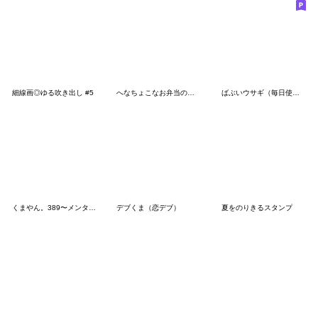
細線画◎ゆる吹き出し #5
へなちょこなお弁当のおかず
ばぶいウサギ（毎日使える）
くまやん。389〜メンタルを保ちたい〜
デブくま（恋デブ）
夏をのりきるスタンプ