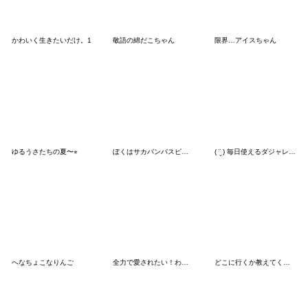
かわいく生きたいだけ。1
敬語の綿だこちゃん
限界…アイスちゃん
ゆるうさたちの夏〜⭐︎
ぼくはサカバンバスピス【面白い・ネタ4】
( ¨̮ ) 毎日使えるダジャレまるへた 2
へなちょこなりんご
全力で愛されたい！わがままプリンセス♡
どこに行くか教えてくれるちびみみちゃん