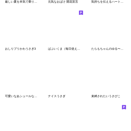
厳しい夏を本気で乗り越える
元気なおばけ 開花宣言
気持ちを伝えるハート太郎
おしりプリかわうさぎ3
ばぶいくま（毎日使える）
たらもちゃんのゆる〜い夏
可愛いなあシュールなミニうさぎ
ナイスうさぎ
束縛されたいうさぴこ