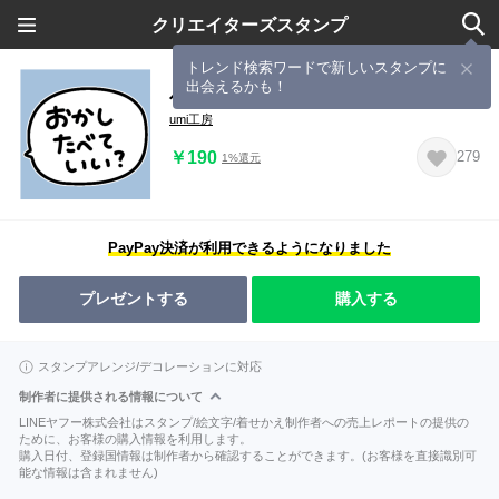
クリエイターズスタンプ
トレンド検索ワードで新しいスタンプに
出会えるかも！
小学生のおるすばんスタンプ！
umi工房
￥190
279
1%還元
PayPay決済が利用できるようになりました
プレゼントする
購入する
スタンプアレンジ/デコレーションに対応
制作者に提供される情報について
LINEヤフー株式会社はスタンプ/絵文字/着せかえ制作者への売上レポートの提供の
ために、お客様の購入情報を利用します。
購入日付、登録国情報は制作者から確認することができます。(お客様を直接識別可
能な情報は含まれません)