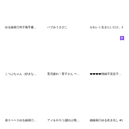
ゆる線画◎判子風手書きメッセージ #6
バブみうさぴこ
かわいく生きたいだけ。2
こつぶちゃん（好きな人に送る）
育児疲れ！育子さん 〜わが子への一言編2〜
❤️❤️❤️❤️情緒不安定子❤️❤️❤️❤️
省スペースゆる線画◎手書きメッセージ #5
アメをやろう(疲れが取れない)
細線画◎ゆる吹き出し #1