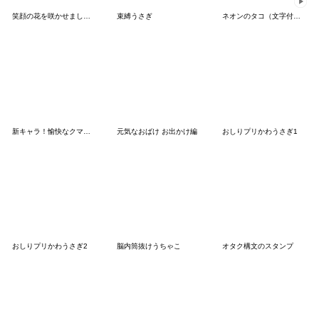
笑顔の花を咲かせましょ〜！【おんなのこ】
束縛うさぎ
ネオンのタコ（文字付き）
新キャラ！愉快なクマ母ちゃん・家族の連絡
元気なおばけ お出かけ編
おしりプリかわうさぎ1
おしりプリかわうさぎ2
脳内筒抜けうちゃこ
オタク構文のスタンプ