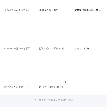
うちゃちゃん！うちゃたん！
束縛うさぎ（男用）
❤️❤️❤️情緒不安定子❤️❤️❤️
ハートいっぱいうさぎ♡
ばぶいやつ（ダジャレ）
ょゎぃ いぬ
ちびにゃたと夏恋、しよᴗ ⩊ ᴗ
にっこり保育士 動くスタンプ
クリエイターズスタンプ TOPへ戻る