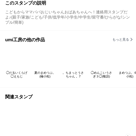
このスタンプの説明
こどもからママパパおじいちゃんおばあちゃんへ！連絡用スタンプだ
よ♪(親子/家族/こども/子供/低学年/小学生/中学生/留守番/ひらがな/シン
プル/簡単)
umi工房の他の作品
もっと見る
◯だるいくらげ
夏のまめつぷ。
。ちまっとうさ
◯めんこいうさ
まめつぷ。６
◯えもじ
(極小粒)
ちゃん 。7
ぎ３◯(敬語)
小粒)
関連スタンプ