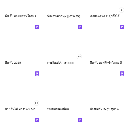
ดึ๊บ ดึ๊บ ออฟฟิศซินโดรม เก้า
น้องกระต่ายนุ่มฟู (ทำงาน)
เครยอนชินจัง! ดุ๊กดิ๊กได้
ดึ๊บ ดึ๊บ 2025
ต่ายไฮเปอร์ : สาดดด!!
ดึ๊บ ดึ๊บ ออฟฟิศซินโดรม สี่
นายต้นไม้ ทำงาน ทำงาน ทำงาน!!!
ซัมเมอร์และเพื่อน
น้องยิมยิ้ม ส่งสุข ทุกวัน CutePastel THA