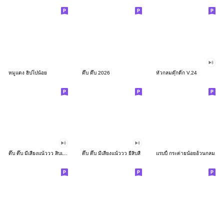
หมูแดง ฮิปโปน้อย
ดึ๊บ ดึ๊บ 2026
หัวกลมดุ๊กดิ๊ก V.24
ดึ๊บ ดึ๊บ มีเสียงแน้ววว สิบเก้า
ดึ๊บ ดึ๊บ มีเสียงแน้ววว ยี่สิบสี่
แรบบี้ กระต่ายน้อยอ้วนกลม