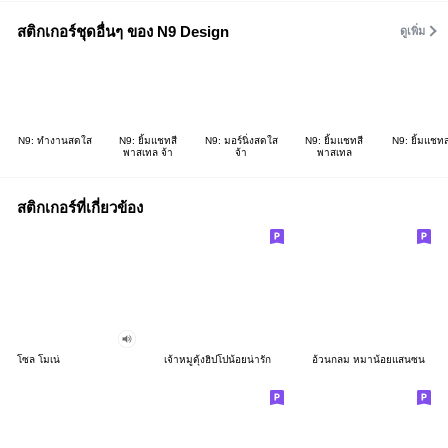
สติกเกอร์ชุดอื่นๆ ของ N9 Design
ดูเพิ่ม
N9: ทำงานสดใส
N9: ยิ้มแชทสี
N9: มอร์นิ่งสดใส
N9: ยิ้มแชทสี
N9: ยิ้มแชท
พาสเทล จ้า
จ้า
พาสเทล
สติกเกอร์ที่เกี่ยวข้อง
โซล โมเน่
เจ้าหมูดุ้งฮิปโปน้อยน่ารัก
อ้วนกลม หมาน้อยแสนซน