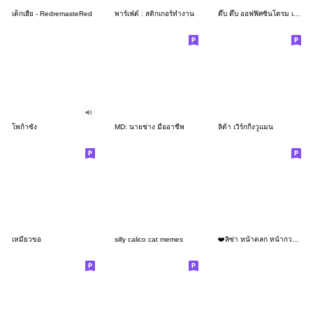
เด็กเฮีย - RedremasteRed
พาร์เฟ่ต์ : สติกเกอร์ทำงาน
ดึ๊บ ดึ๊บ ออฟฟิศซินโดรม เจ็ด
โพก้าซัง
MD: นายช่าง มืออาชีพ
ลิต้า เวิร์กกิ้งวูแมน
เหมียวขอ
silly calico cat memes
❤️ลิซ่า หน้าตลก หน้ากวน!❤️