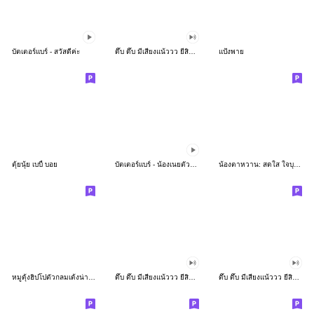
บัตเตอร์แบร์ - สวัสดีค่ะ
ดึ๊บ ดึ๊บ มีเสียงแน้ววว ยี่สิบห้า
แป้งพาย
ตุ้ยนุ้ย เบบี้ บอย
บัตเตอร์แบร์ - น้องเนยตัวตึง พุงเต่ง
น้องตาหวาน: สดใส ใจบุญ (สีพาสเทล)
หมูดุ้งฮิปโปตัวกลมเด้งน่ารัก
ดึ๊บ ดึ๊บ มีเสียงแน้ววว ยี่สิบเจ็ด
ดึ๊บ ดึ๊บ มีเสียงแน้ววว ยี่สิบหก