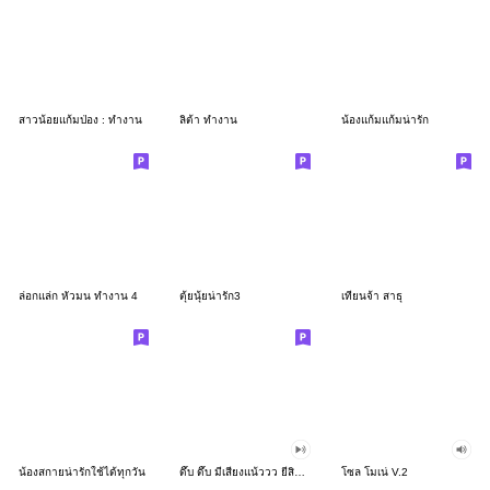
สาวน้อยแก้มป่อง : ทำงาน
ลิต้า ทำงาน
น้องแก้มแก้มน่ารัก
ล่อกแล่ก หัวมน ทำงาน 4
ตุ้ยนุ้ยน่ารัก3
เทียนจ้า สาธุ
น้องสกายน่ารักใช้ได้ทุกวัน
ดึ๊บ ดึ๊บ มีเสียงแน้ววว ยี่สิบสอง
โซล โมเน่ V.2