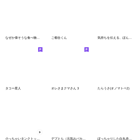
なぜか偉そうな食べ物たち2
ご都合くん
気持ちを伝える、ぽんこつ。
タコー星人
オレさまクマさん 3
たらうさ(オノマトペ2)
小っちゃいタンクトップ伝説18[あいうえお]
デブとら（元気おバカおデブ）
ぽっちゃりした白丸赤太郎(社畜)