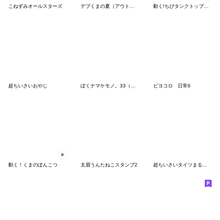
こねずみオールスターズ
デブくまの夏（アウトドア派）
動く!ちびタンクトップ伝説
超ちいさいおやじ
ぼくナマケモノ。33（ダイエット）
ピヨコロ 日常6
動く！くまのぽんこつ
太眉うんたねこスタンプ2
超ちいさいタイツまる【だじゃれ】