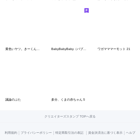
黄色いヤツ。きーくんのお誘い。
BabyBabyBaby（バブりたい時）
ワガマママーモット 21
議論のぶた
多分、くまの赤ちゃん５
クリエイターズスタンプ TOPへ戻る
|
|
|
|
利用規約
プライバシーポリシー
特定商取引法の表記
資金決済法に基づく表示
ヘルプ