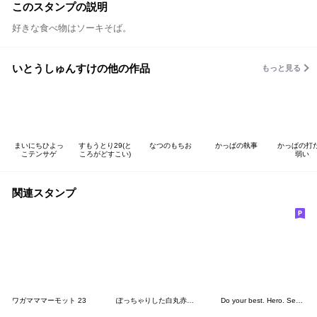
このスタンプの説明
好きな食べ物はソーキそば。
いとうしゅんすけの他の作品
もっと見る
まいにちひよっ
すもうとり29(と
なつのもちお
かっぱの執事
かっぱの打
こテンサゲ
ころがどすこい)
弱い
関連スタンプ
ワガマママーモット 23
ぽっちゃりした白丸赤太郎(イヤイヤ期)
Do your best. Hero. Season 6