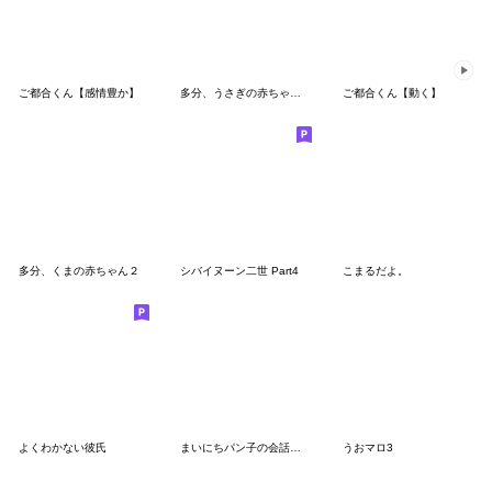
ご都合くん【感情豊か】
多分、うさぎの赤ちゃん１２
ご都合くん【動く】
多分、くまの赤ちゃん２
シバイヌーン二世 Part4
こまるだよ。
よくわかない彼氏
まいにちパン子の会話の締めくくりスタンプ
うおマロ3