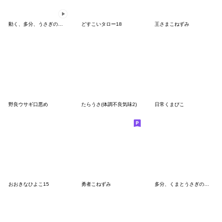
動く、多分、うさぎの赤ちゃん（小さめ）
どすこいタロー18
王さまこねずみ
野良ウサギ口悪め
たらうさ(体調不良気味2)
日常くまぴこ
おおきなひよこ15
勇者こねずみ
多分、くまとうさぎの赤ちゃん