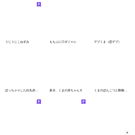
うじうじこねずみ
もちぷに◎ダジャレ
デブくま（恋デブ）
ぽっちゃりした白丸赤太郎(ヒーロー)
多分、くまの赤ちゃん６
くまのぽんこつと動物たち