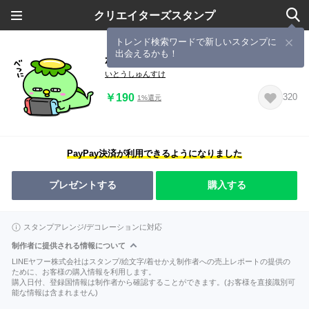
クリエイターズスタンプ
トレンド検索ワードで新しいスタンプに
出会えるかも！
かっぱの今日も反抗期
いとうしゅんすけ
￥190
320
1%還元
PayPay決済が利用できるようになりました
プレゼントする
購入する
スタンプアレンジ/デコレーションに対応
制作者に提供される情報について
LINEヤフー株式会社はスタンプ/絵文字/着せかえ制作者への売上レポートの提供の
ために、お客様の購入情報を利用します。
購入日付、登録国情報は制作者から確認することができます。(お客様を直接識別可
能な情報は含まれません)