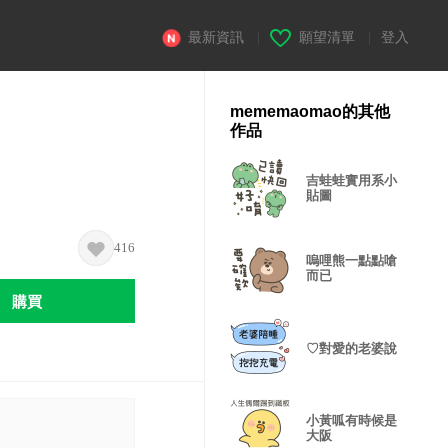
最新資訊
|
願望清單
|
登入
mememaomao的其他
作品
吉蛙蛙實用系小
貼圖
416
嗚哩熊一點點嗆
而已
購買
♡對愛的老婆說
小黃呱有時候是
大阪