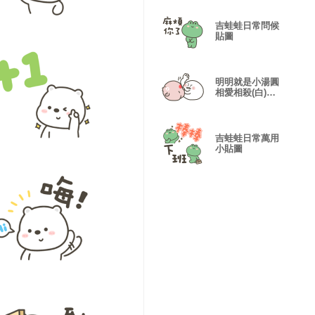
吉蛙蛙日常問候
貼圖
明明就是小湯圓
相愛相殺(白)無
字
吉蛙蛙日常萬用
小貼圖