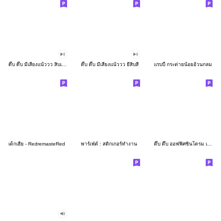
ดึ๊บ ดึ๊บ มีเสียงแน้ววว สิบเก้า
ดึ๊บ ดึ๊บ มีเสียงแน้ววว ยี่สิบสี่
แรบบี้ กระต่ายน้อยอ้วนกลม
เด็กเฮีย - RedremasteRed
พาร์เฟ่ต์ : สติกเกอร์ทำงาน
ดึ๊บ ดึ๊บ ออฟฟิศซินโดรม เจ็ด