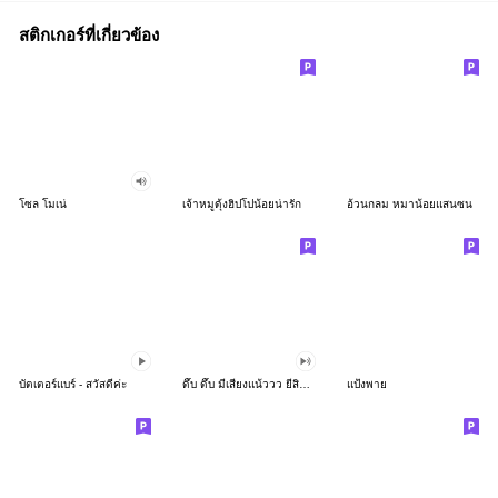
สติกเกอร์ที่เกี่ยวข้อง
โซล โมเน่
เจ้าหมูดุ้งฮิปโปน้อยน่ารัก
อ้วนกลม หมาน้อยแสนซน
บัตเตอร์แบร์ - สวัสดีค่ะ
ดึ๊บ ดึ๊บ มีเสียงแน้ววว ยี่สิบห้า
แป้งพาย