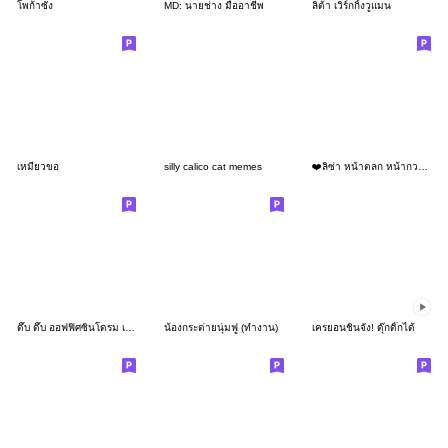
โพก้าซัง
MD: นายช่าง มืออาชีพ
ลิต้า เวิร์กกิ้งวูแมน
เหมียวขอ
silly calico cat memes
❤️ลิซ่า หน้าตลก หน้ากวน!❤️
ดึ๊บ ดึ๊บ ออฟฟิศซินโดรม เก้า
น้องกระต่ายนุ่มฟู (ทำงาน)
เครยอนชินจัง! ดุ๊กดิ๊กได้