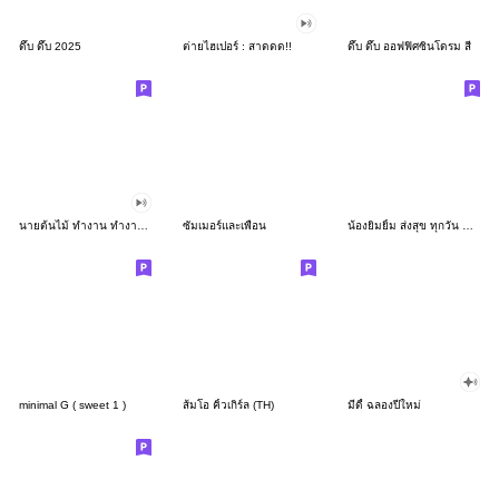
ดึ๊บ ดึ๊บ 2025
ต่ายไฮเปอร์ : สาดดด!!
ดึ๊บ ดึ๊บ ออฟฟิศซินโดรม สี่
นายต้นไม้ ทำงาน ทำงาน ทำงาน!!!
ซัมเมอร์และเพื่อน
น้องยิมยิ้ม ส่งสุข ทุกวัน CutePastel THA
minimal G ( sweet 1 )
ส้มโอ คิ้วเกิร์ล (TH)
มีดี้ ฉลองปีใหม่