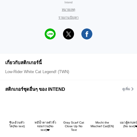
Intend
หมายเหตุ
รายงานปัญหา
เกี่ยวกับสติกเกอร์นี้
Low-Rider White Cat Legend! (TWN)
สติกเกอร์ชุดอื่นๆ ของ INTEND
ดูเพิ่ม
ชิบะอ้วนหัว
หมีน้ำตาลตัวจิ๋ว
Gray Scarf Cat
Mochi the
แมวฮู้ดกบหน
โต(No text)
จอมกวน(No
Close Up No
Mischief Cat(EN)
(No text)❤
text)❤️
Text