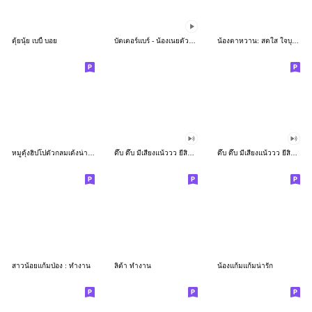
ตุ้ยนุ้ย เบบี้ บอย
บัตเตอร์แบร์ - น้องเนยตัวตึง พุงเต่ง
น้องตาหวาน: สดใส ใจบุญ (สีพาสเทล)
หมูดุ้งฮิปโปตัวกลมเด้งน่ารัก
ดึ๊บ ดึ๊บ มีเสียงแน้ววว ยี่สิบเจ็ด
ดึ๊บ ดึ๊บ มีเสียงแน้ววว ยี่สิบหก
สาวน้อยแก้มป่อง : ทำงาน
ลิต้า ทำงาน
น้องแก้มแก้มน่ารัก