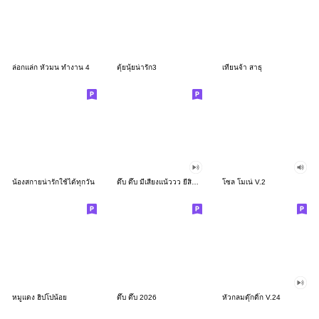
ล่อกแล่ก หัวมน ทำงาน 4
ตุ้ยนุ้ยน่ารัก3
เทียนจ้า สาธุ
น้องสกายน่ารักใช้ได้ทุกวัน
ดึ๊บ ดึ๊บ มีเสียงแน้ววว ยี่สิบสอง
โซล โมเน่ V.2
หมูแดง ฮิปโปน้อย
ดึ๊บ ดึ๊บ 2026
หัวกลมดุ๊กดิ๊ก V.24