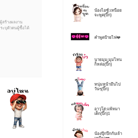
น้องไอซ์:เหนื่อย
จะพูด(บิ๊ก)
ผู้สร้างผลงาน
บุตัวตนผู้ซื้อได้
คำพูดป้ายไฟ❤️
นายมุม:มุมไหน
ก็หล่อ(บิ๊ก)
หนุ่มหน้ามึนไป
วันๆ(บิ๊ก)
อาวุโส:แพ้หมา
เด็ก(บิ๊ก)1
น้องปุ๊กปิ๊กกับเจ้า