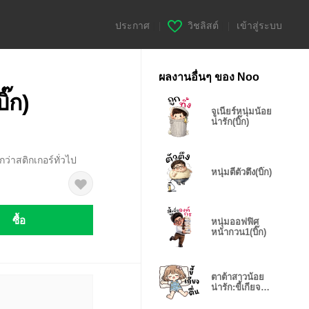
ประกาศ
|
วิชลิสต์
|
เข้าสู่ระบบ
ผลงานอื่นๆ ของ Noo
ิ๊ก)
จูเนียร์หนุ่มน้อย
น่ารัก(บิ๊ก)
ว่าสติกเกอร์ทั่วไป
หนุ่มตี๋ตัวตึง(บิ๊ก)
ซื้อ
หนุ่มออฟฟิศ
หน้ากวน1(บิ๊ก)
ตาต้าสาวน้อย
น่ารัก:ขี้เกียจตื่น
❤️