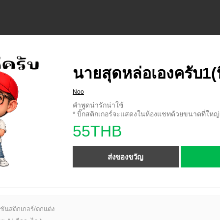
นายสุดหล่อเองครับ1(บ
Noo
คำพูดน่ารักน่าใช้
* บิ๊กสติกเกอร์จะแสดงในห้องแชทด้วยขนาดที่ใหญ่ก
55THB
ส่งของขวัญ
ชันสติกเกอร์/ตกแต่ง