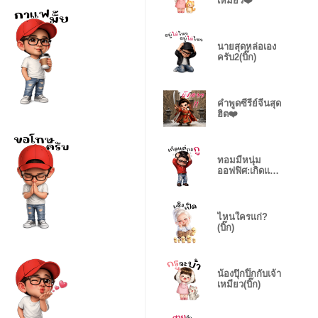
เหมียว❤️
นายสุดหล่อเอง
ครับ2(บิ๊ก)
คำพูดซีรีย์จีนสุด
ฮิต❤️
ทอมมี่หนุ่ม
ออฟฟิศ:เกิดแต่
กับกู(บ)
ไหนใครแก่?
(บิ๊ก)
น้องปุ๊กปิ๊กกับเจ้า
เหมียว(บิ๊ก)