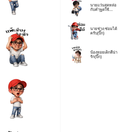
นายแว่นสุดหล่อ
กับคำพูดใช้
บ่อย(บิ๊ก)
นายช่าง:ซ่อมได้
ครับ(บิ๊ก)
น้องทอยเด็กตี๋น่า
รัก(บิ๊ก)