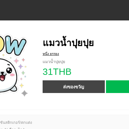
แมวน้ำปุยปุย
หนึ่ง ยรรยง
แมวน้ำปุยปุย
31THB
ส่งของขวัญ
ชันสติกเกอร์/ตกแต่ง