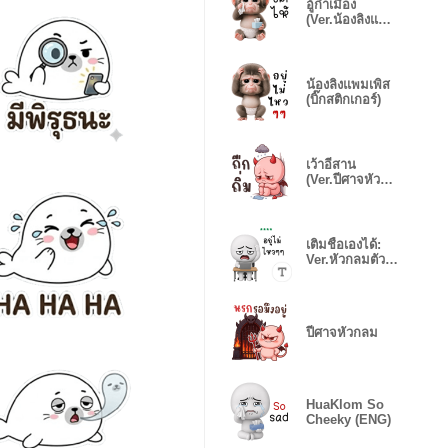
อู้กำเมือง
(Ver.น้องลิงแพม
เพิส)
น้องลิงแพมเพิส
(บิ๊กสติกเกอร์)
เว้าอีสาน
(Ver.ปีศาจหัว
กลม)
เติมชื่อเองได้:
Ver.หัวกลมตัว
ป่วน
ปีศาจหัวกลม
HuaKlom So
Cheeky (ENG)