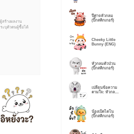
เกิร์ล)
ปีศาจหัวกลม
(บิ๊กสติกเกอร์)
ผู้สร้างผลงาน
บุตัวตนผู้ซื้อได้
Cheeky Little
Bunny (ENG)
หัวกลมตัวป่วน
(บิ๊กสติกเกอร์)
เปลี่ยนข้อความ
ตามใจ: หัวกลม
ตัวป่วน
น้องเป็ดไดโน
(บิ๊กสติกเกอร์)