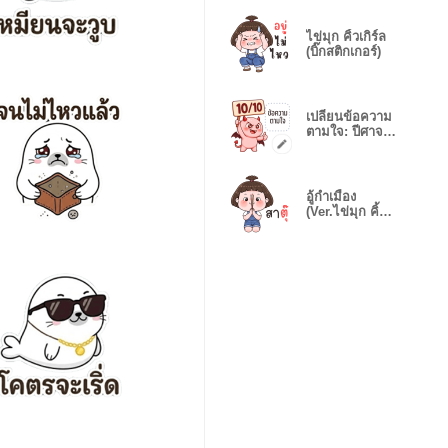
ไข่มุก คิ้วเกิร์ล
(บิ๊กสติกเกอร์)
เปลี่ยนข้อความ
ตามใจ: ปีศาจ
หัวกลม
อู้กำเมือง
(Ver.ไข่มุก คิ้ว
เกิร์ล)