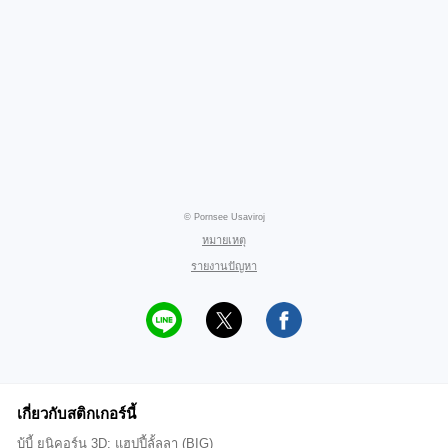
© Pornsee Usaviroj
หมายเหตุ
รายงานปัญหา
เกี่ยวกับสติกเกอร์นี้
บู้บี้ ยูนิคอร์น 3D: แฮปปี้ลั้ลลา (BIG)