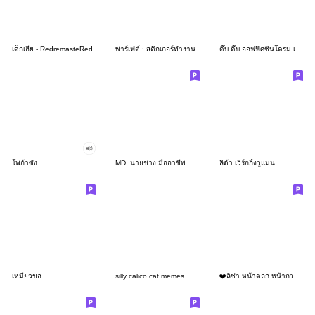
เด็กเฮีย - RedremasteRed
พาร์เฟ่ต์ : สติกเกอร์ทำงาน
ดึ๊บ ดึ๊บ ออฟฟิศซินโดรม เจ็ด
โพก้าซัง
MD: นายช่าง มืออาชีพ
ลิต้า เวิร์กกิ้งวูแมน
เหมียวขอ
silly calico cat memes
❤️ลิซ่า หน้าตลก หน้ากวน!❤️