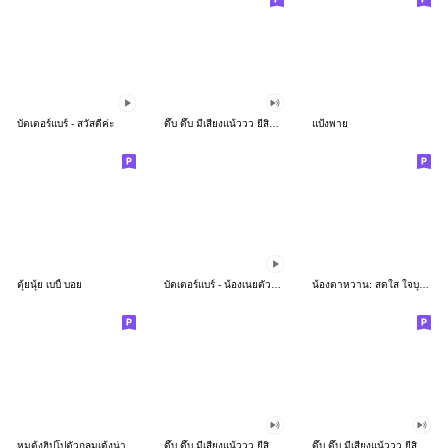
บัตเตอร์แบร์ - สวัสดีค่ะ
ดึ๊บ ดึ๊บ มีเสียงแน้ววว ยี่สิบห้า
แป้งพาย
ตุ้ยนุ้ย เบบี้ บอย
บัตเตอร์แบร์ - น้องเนยตัวตึง พุงเต่ง
น้องตาหวาน: สดใส ใจบุญ (สีพาสเทล)
หมูดุ้งฮิปโปตัวกลมเด้งน่ารัก
ดึ๊บ ดึ๊บ มีเสียงแน้ววว ยี่สิบเจ็ด
ดึ๊บ ดึ๊บ มีเสียงแน้ววว ยี่สิบหก