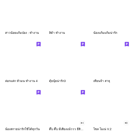
สาวน้อยแก้มป่อง : ทำงาน
ลิต้า ทำงาน
น้องแก้มแก้มน่ารัก
ล่อกแล่ก หัวมน ทำงาน 4
ตุ้ยนุ้ยน่ารัก3
เทียนจ้า สาธุ
น้องสกายน่ารักใช้ได้ทุกวัน
ดึ๊บ ดึ๊บ มีเสียงแน้ววว ยี่สิบสอง
โซล โมเน่ V.2