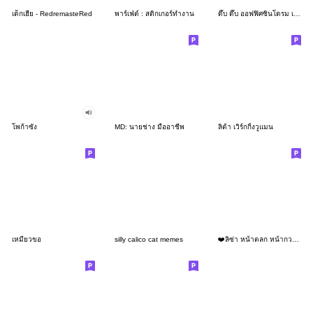
เด็กเฮีย - RedremasteRed
พาร์เฟ่ต์ : สติกเกอร์ทำงาน
ดึ๊บ ดึ๊บ ออฟฟิศซินโดรม เจ็ด
โพก้าซัง
MD: นายช่าง มืออาชีพ
ลิต้า เวิร์กกิ้งวูแมน
เหมียวขอ
silly calico cat memes
❤️ลิซ่า หน้าตลก หน้ากวน!❤️