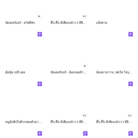
บัตเตอร์แบร์ - สวัสดีค่ะ
ดึ๊บ ดึ๊บ มีเสียงแน้ววว ยี่สิบห้า
แป้งพาย
ตุ้ยนุ้ย เบบี้ บอย
บัตเตอร์แบร์ - น้องเนยตัวตึง พุงเต่ง
น้องตาหวาน: สดใส ใจบุญ (สีพาสเทล)
หมูดุ้งฮิปโปตัวกลมเด้งน่ารัก
ดึ๊บ ดึ๊บ มีเสียงแน้ววว ยี่สิบเจ็ด
ดึ๊บ ดึ๊บ มีเสียงแน้ววว ยี่สิบหก