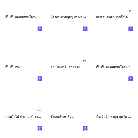
ดึ๊บ ดึ๊บ ออฟฟิศซินโดรม เก้า
น้องกระต่ายนุ่มฟู (ทำงาน)
เครยอนชินจัง! ดุ๊กดิ๊กได้
ดึ๊บ ดึ๊บ 2025
ต่ายไฮเปอร์ : สาดดด!!
ดึ๊บ ดึ๊บ ออฟฟิศซินโดรม สี่
นายต้นไม้ ทำงาน ทำงาน ทำงาน!!!
ซัมเมอร์และเพื่อน
น้องยิมยิ้ม ส่งสุข ทุกวัน CutePastel THA