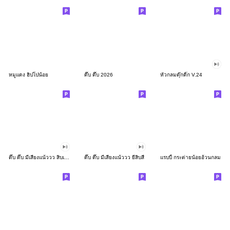
หมูแดง ฮิปโปน้อย
ดึ๊บ ดึ๊บ 2026
หัวกลมดุ๊กดิ๊ก V.24
ดึ๊บ ดึ๊บ มีเสียงแน้ววว สิบเก้า
ดึ๊บ ดึ๊บ มีเสียงแน้ววว ยี่สิบสี่
แรบบี้ กระต่ายน้อยอ้วนกลม