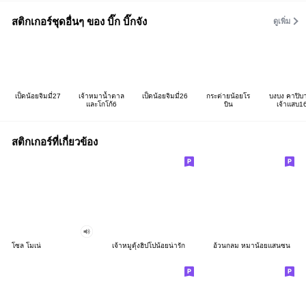
สติกเกอร์ชุดอื่นๆ ของ บิ๊ก บิ๊กจัง
ดูเพิ่ม
เป็ดน้อยจิมมี่27
เจ้าหมาน้ำตาล
เป็ดน้อยจิมมี่26
กระต่ายน้อยโร
บงบง คาปิบา
และโกโก้6
บิน
เจ้าแสบ1
สติกเกอร์ที่เกี่ยวข้อง
โซล โมเน่
เจ้าหมูดุ้งฮิปโปน้อยน่ารัก
อ้วนกลม หมาน้อยแสนซน