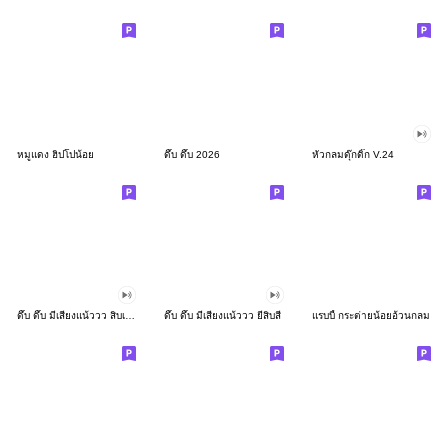
หมูแดง ฮิปโปน้อย
ดึ๊บ ดึ๊บ 2026
หัวกลมดุ๊กดิ๊ก V.24
ดึ๊บ ดึ๊บ มีเสียงแน้ววว สิบเก้า
ดึ๊บ ดึ๊บ มีเสียงแน้ววว ยี่สิบสี่
แรบบี้ กระต่ายน้อยอ้วนกลม