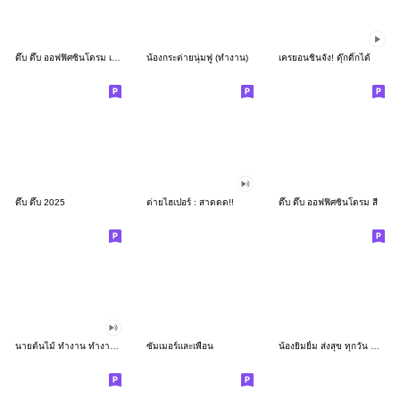
ดึ๊บ ดึ๊บ ออฟฟิศซินโดรม เก้า
น้องกระต่ายนุ่มฟู (ทำงาน)
เครยอนชินจัง! ดุ๊กดิ๊กได้
ดึ๊บ ดึ๊บ 2025
ต่ายไฮเปอร์ : สาดดด!!
ดึ๊บ ดึ๊บ ออฟฟิศซินโดรม สี่
นายต้นไม้ ทำงาน ทำงาน ทำงาน!!!
ซัมเมอร์และเพื่อน
น้องยิมยิ้ม ส่งสุข ทุกวัน CutePastel THA