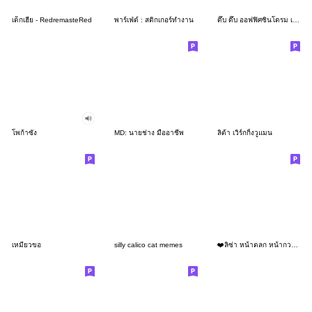
เด็กเฮีย - RedremasteRed
พาร์เฟ่ต์ : สติกเกอร์ทำงาน
ดึ๊บ ดึ๊บ ออฟฟิศซินโดรม เจ็ด
โพก้าซัง
MD: นายช่าง มืออาชีพ
ลิต้า เวิร์กกิ้งวูแมน
เหมียวขอ
silly calico cat memes
❤️ลิซ่า หน้าตลก หน้ากวน!❤️