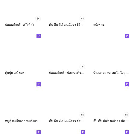
บัตเตอร์แบร์ - สวัสดีค่ะ
ดึ๊บ ดึ๊บ มีเสียงแน้ววว ยี่สิบห้า
แป้งพาย
ตุ้ยนุ้ย เบบี้ บอย
บัตเตอร์แบร์ - น้องเนยตัวตึง พุงเต่ง
น้องตาหวาน: สดใส ใจบุญ (สีพาสเทล)
หมูดุ้งฮิปโปตัวกลมเด้งน่ารัก
ดึ๊บ ดึ๊บ มีเสียงแน้ววว ยี่สิบเจ็ด
ดึ๊บ ดึ๊บ มีเสียงแน้ววว ยี่สิบหก