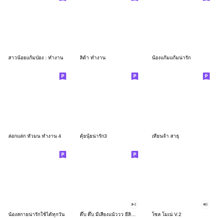
สาวน้อยแก้มป่อง : ทำงาน
ลิต้า ทำงาน
น้องแก้มแก้มน่ารัก
ล่อกแล่ก หัวมน ทำงาน 4
ตุ้ยนุ้ยน่ารัก3
เทียนจ้า สาธุ
น้องสกายน่ารักใช้ได้ทุกวัน
ดึ๊บ ดึ๊บ มีเสียงแน้ววว ยี่สิบสอง
โซล โมเน่ V.2