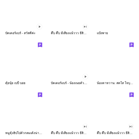
บัตเตอร์แบร์ - สวัสดีค่ะ
ดึ๊บ ดึ๊บ มีเสียงแน้ววว ยี่สิบห้า
แป้งพาย
ตุ้ยนุ้ย เบบี้ บอย
บัตเตอร์แบร์ - น้องเนยตัวตึง พุงเต่ง
น้องตาหวาน: สดใส ใจบุญ (สีพาสเทล)
หมูดุ้งฮิปโปตัวกลมเด้งน่ารัก
ดึ๊บ ดึ๊บ มีเสียงแน้ววว ยี่สิบเจ็ด
ดึ๊บ ดึ๊บ มีเสียงแน้ววว ยี่สิบหก