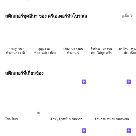
สติกเกอร์ชุดอื่นๆ ของ ครีเอเตอร์หัวโบราณ
ดูเพิ่ม
ประตูบ้าน :
กุญแจรถ :
เสียงบ่นของคน
รั้วบ้าน : ทำงาน
ฝาบ้าน : ทำ
ทำงานค่ะ : (บิ๊ก)
ทำงานค่ะ : (บิ๊ก)
ทำงาน 9
ค่ะ : ไม่พูดอะไร
ค่ะ : (บิ๊ก)
สติกเกอร์ที่เกี่ยวข้อง
โซล โมเน่
เจ้าหมูดุ้งฮิปโปน้อยน่ารัก
อ้วนกลม หมาน้อยแสนซน