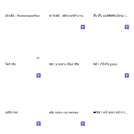
เด็กเฮีย - RedremasteRed
พาร์เฟ่ต์ : สติกเกอร์ทำงาน
ดึ๊บ ดึ๊บ ออฟฟิศซินโดรม เจ็ด
โพก้าซัง
MD: นายช่าง มืออาชีพ
ลิต้า เวิร์กกิ้งวูแมน
เหมียวขอ
silly calico cat memes
❤️ลิซ่า หน้าตลก หน้ากวน!❤️