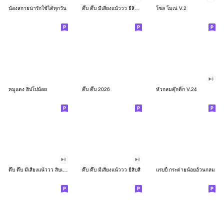
น้องสกายน่ารักใช้ได้ทุกวัน
ดึ๊บ ดึ๊บ มีเสียงแน้ววว ยี่สิบสอง
โซล โมเน่ V.2
หมูแดง ฮิปโปน้อย
ดึ๊บ ดึ๊บ 2026
หัวกลมดุ๊กดิ๊ก V.24
ดึ๊บ ดึ๊บ มีเสียงแน้ววว สิบเก้า
ดึ๊บ ดึ๊บ มีเสียงแน้ววว ยี่สิบสี่
แรบบี้ กระต่ายน้อยอ้วนกลม