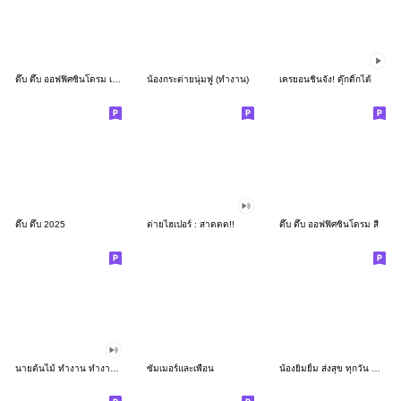
ดึ๊บ ดึ๊บ ออฟฟิศซินโดรม เก้า
น้องกระต่ายนุ่มฟู (ทำงาน)
เครยอนชินจัง! ดุ๊กดิ๊กได้
ดึ๊บ ดึ๊บ 2025
ต่ายไฮเปอร์ : สาดดด!!
ดึ๊บ ดึ๊บ ออฟฟิศซินโดรม สี่
นายต้นไม้ ทำงาน ทำงาน ทำงาน!!!
ซัมเมอร์และเพื่อน
น้องยิมยิ้ม ส่งสุข ทุกวัน CutePastel THA