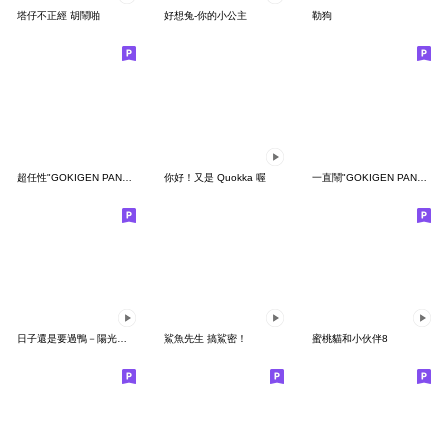
塔仔不正經 胡鬧啪
好想兔-你的小公主
勒狗
超任性"GOKIGEN PANDA" 台灣版
你好！又是 Quokka 喔
一直鬧"GOKIGEN PANDA" 台灣版
日子還是要過鴨－陽光開朗每一天鴨
鯊魚先生 搞鯊密！
蜜桃貓和小伙伴8