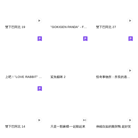
雙下巴阿北 19
"GOKIGEN PANDA" - Feeling / global
雙下巴阿北 27
上吧！"LOVE RABBIT" 台灣版
鯊魚貓咪 2
怪奇事物所：所長的過度繁殖
雙下巴阿北 14
只是一顆麻糬-一起動起來
伸縮自如的雞與鴨 超好笑