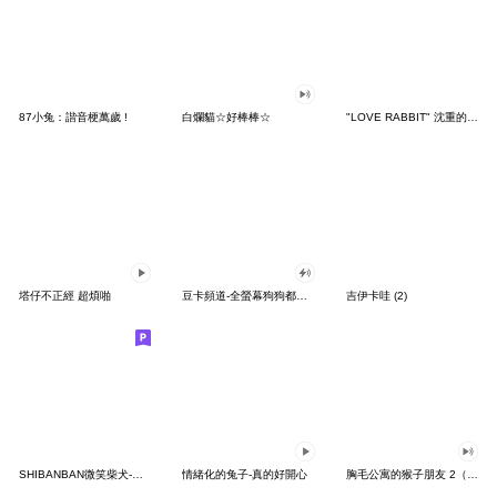
87小兔：諧音梗萬歲 !
白爛貓☆好棒棒☆
"LOVE RABBIT" 沈重的愛 台灣版
塔仔不正經 超煩啪
豆卡頻道-全螢幕狗狗都沒你上班累
吉伊卡哇 (2)
SHIBANBAN微笑柴犬-廢柴寶寶日常
情緒化的兔子-真的好開心
胸毛公寓的猴子朋友 2（有聲動態）