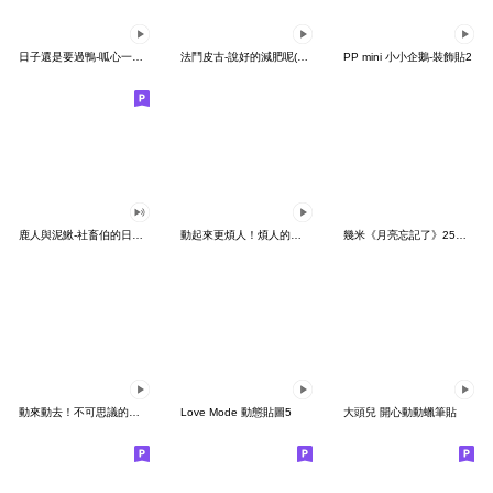
日子還是要過鴨-呱心一下鴨
法鬥皮古-說好的減肥呢(第15彈)
PP mini 小小企鵝-裝飾貼2
鹿人與泥鰍-社畜伯的日常有聲貼圖
動起來更煩人！煩人的貓咪3
幾米《月亮忘記了》25周年 x 晴天P莉
動來動去！不可思議的寶可夢貼圖
Love Mode 動態貼圖5
大頭兒 開心動動蠟筆貼