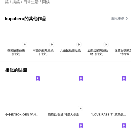
笑 / 搞笑 / 日常生活 / 問候
kupaberu的其他作品
顯示更多
微笑繪畫藝術
可愛的鱷魚貼紙
八齒鼠動畫貼紙
盂蘭盆節舞蹈動
微笑女孩動
（日文）
（日文）
物（日文）
情符號
相似的貼圖
小小孩"GOKIGEN PANDA" 台灣版
貓貓蟲-咖波 可愛大暴走
"LOVE RABBIT" 滿滿是愛 台灣版