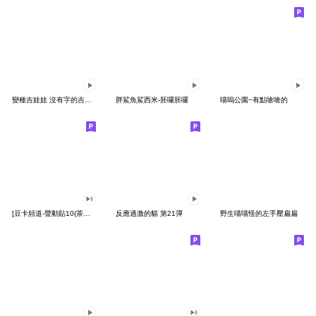
變種吉娃娃 沒有字的吉娃娃
胖鯊魚鯊西米-胚囉胚囉
喵嗚公園−有點嗆嗆的
[豆卡頻道-聲動貼10(茶寶丸日常篇)
反應過激的貓 第21彈
野生喵喵怪的左手壓扁扁