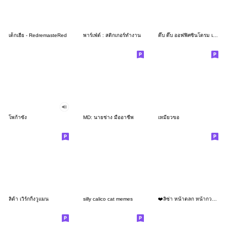
เด็กเฮีย - RedremasteRed
พาร์เฟ่ต์ : สติกเกอร์ทำงาน
ดึ๊บ ดึ๊บ ออฟฟิศซินโดรม เจ็ด
โพก้าซัง
MD: นายช่าง มืออาชีพ
เหมียวขอ
ลิต้า เวิร์กกิ้งวูแมน
silly calico cat memes
❤️ลิซ่า หน้าตลก หน้ากวน!❤️