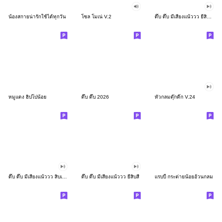
น้องสกายน่ารักใช้ได้ทุกวัน
โซล โมเน่ V.2
ดึ๊บ ดึ๊บ มีเสียงแน้ววว ยี่สิบสอง
หมูแดง ฮิปโปน้อย
ดึ๊บ ดึ๊บ 2026
หัวกลมดุ๊กดิ๊ก V.24
ดึ๊บ ดึ๊บ มีเสียงแน้ววว สิบเก้า
ดึ๊บ ดึ๊บ มีเสียงแน้ววว ยี่สิบสี่
แรบบี้ กระต่ายน้อยอ้วนกลม