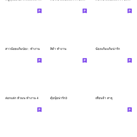
สาวน้อยแก้มป่อง : ทำงาน
ลิต้า ทำงาน
น้องแก้มแก้มน่ารัก
ล่อกแล่ก หัวมน ทำงาน 4
ตุ้ยนุ้ยน่ารัก3
เทียนจ้า สาธุ