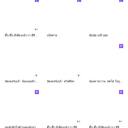
ดึ๊บ ดึ๊บ มีเสียงแน้ววว ยี่สิบห้า
แป้งพาย
ตุ้ยนุ้ย เบบี้ บอย
บัตเตอร์แบร์ - น้องเนยตัวตึง พุงเต่ง
บัตเตอร์แบร์ - สวัสดีค่ะ
น้องตาหวาน: สดใส ใจบุญ (สีพาสเทล)
หมูดุ้งฮิปโปตัวกลมเด้งน่ารัก
ดึ๊บ ดึ๊บ มีเสียงแน้ววว ยี่สิบเจ็ด
ดึ๊บ ดึ๊บ มีเสียงแน้ววว ยี่สิบหก