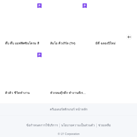
ดึ๊บ ดึ๊บ ออฟฟิศซินโดรม สี่
ส้มโอ คิ้วเกิร์ล (TH)
มีดี้ ฉลองปีใหม่
ดิวดิว ชีวิตทำงาน
หัวกลมดุ๊กดิ๊ก ทำงานที่เรารัก03
ครีเอเตอร์สติกเกอร์ หน้าหลัก
|
|
ข้อกำหนดการใช้บริการ
นโยบายความเป็นส่วนตัว
ช่วยเหลือ
©
LY Corporation