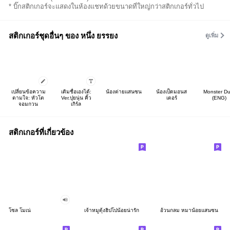
* บิ๊กสติกเกอร์จะแสดงในห้องแชทด้วยขนาดที่ใหญ่กว่าสติกเกอร์ทั่วไป
สติกเกอร์ชุดอื่นๆ ของ หนึ่ง ยรรยง
ดูเพิ่ม
เปลี่ยนข้อความ
เติมชื่อเองได้:
น้องต่ายแสนซน
น้องเป็ดมอนส
Monster Du
ตามใจ: หัวโต
Ver.ปุยนุ่น คิ้ว
เตอร์
(ENG)
จอมกวน
เกิร์ล
สติกเกอร์ที่เกี่ยวข้อง
โซล โมเน่
เจ้าหมูดุ้งฮิปโปน้อยน่ารัก
อ้วนกลม หมาน้อยแสนซน