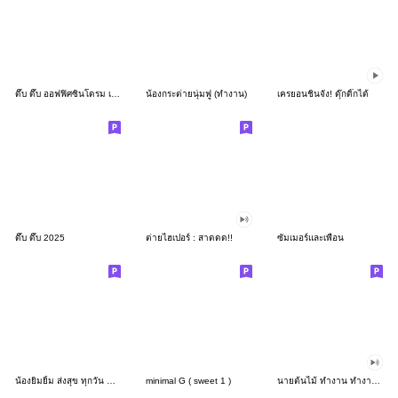
ดึ๊บ ดึ๊บ ออฟฟิศซินโดรม เก้า
น้องกระต่ายนุ่มฟู (ทำงาน)
เครยอนชินจัง! ดุ๊กดิ๊กได้
ดึ๊บ ดึ๊บ 2025
ต่ายไฮเปอร์ : สาดดด!!
ซัมเมอร์และเพื่อน
น้องยิมยิ้ม ส่งสุข ทุกวัน CutePastel THA
minimal G ( sweet 1 )
นายต้นไม้ ทำงาน ทำงาน ทำงาน!!!