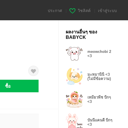
ประกาศ
|
วิชลิสต์
|
เข้าสู่ระบบ
ผลงานอื่นๆ ของ
BABYCK
meowchobi 2
<3
มะหมานีนี่ <3
(ไม่มีข้อความ)
ซื้อ
เหมียวพีช บิ้กๆ
<3
บันนี่แคนดี้ บิ้กๆ
<3