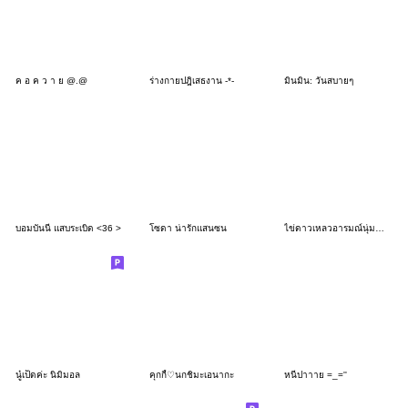
ค อ ค ว า ย @.@
ร่างกายปฎิเสธงาน -*-
มินมิน: วันสบายๆ
บอมบันนี่ แสบระเบิด <36 >
โซดา น่ารักแสนซน
ไข่ดาวเหลวอารมณ์นุ่ม❤️ V2
นู๋เป็ดค่ะ นิมิมอล
คุกกี้♡นกชิมะเอนากะ
หนีปาาาย =_=''