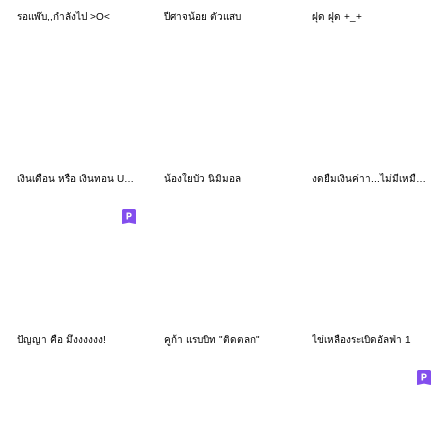
รอแพ๊บ,,กำลังไป >O<
ปีศาจน้อย ตัวแสบ
ฝุด ฝุด +_+
เงินเดือน หรือ เงินทอน U_U
น้องใยบัว นิมิมอล
งดยืมเงินค่าา...ไม่มีเหมือนกัน T_T
ปัญญา คือ มึงงงงงง!
คูก้า แรบบิท "ติดตลก"
ไข่เหลืองระเบิดอัลฟ่า 1