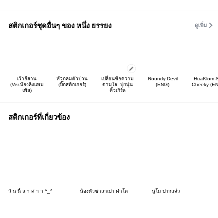
สติกเกอร์ชุดอื่นๆ ของ หนึ่ง ยรรยง
ดูเพิ่ม
เว้าอีสาน
หัวกลมตัวป่วน
เปลี่ยนข้อความ
Roundy Devil
HuaKlom 
(Ver.น้องลิงแพม
(บิ๊กสติกเกอร์)
ตามใจ: ปุยนุ่น
(ENG)
Cheeky (E
เพิส)
คิ้วเกิร์ล
สติกเกอร์ที่เกี่ยวข้อง
วั น นี้ ล า ค่ า า ^_^
น้องหัวซาลาเปา คำโต
นู๋โม ปากแจ๋ว