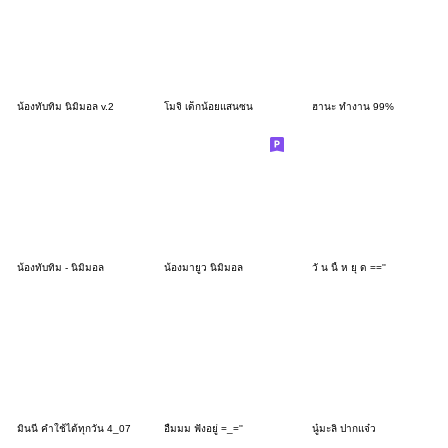
น้องทับทิม นิมิมอล v.2
โมจิ เด็กน้อยแสนซน
ฮานะ ทำงาน 99%
น้องทับทิม - นิมิมอล
น้องมายูว นิมิมอล
วั น นี้ ห ยุ ด ==''
มินนี่ คำใช้ได้ทุกวัน 4_07
อืมมม ฟังอยู่ =_=''
นู๋มะลิ ปากแจ๋ว