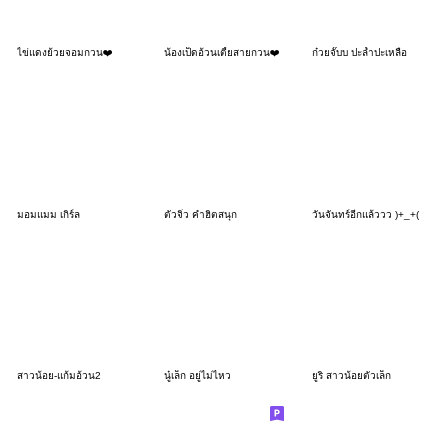
ไข่แดงย้วยจอมกวน❤️
น้องเป็ดอ้วนเตี้ยสายกวน❤️
ก๋วยจั๊บบ ปะล้ำปะเหลือ
มอมแมม เกิร์ล
ตัวจิ๋ว คำฮิตสนุก
วันจันทร์อีกแล้ววว )+_+(
สาวน้อย-แก้มอ้วน2
นู๋เล็ก อยู่ไม่ไหว
ยูริ สาวน้อยตัวเล็ก