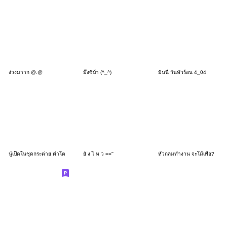
ง่วงมาาก @.@
มึงซิบ้า (^_^)
มินนี่ วันหัวร้อน 4_04
นู๋เป็ดในชุดกระต่าย คำโต
ยั ง ไ ห ว ==''
หัวกลมทำงาน จะโม้เพื่อ?