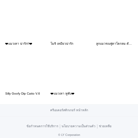
❤️แมวเทา น่ารัก!!❤️
โมจิ เหมียวน่ารัก
ลูกแมวขนฟูตาโตกลม ตัวแสบ (No text)
Silly Goofy Dip Catto V.6
❤️แมวเทา หูพับ❤️
ครีเอเตอร์สติกเกอร์ หน้าหลัก
|
|
ข้อกำหนดการใช้บริการ
นโยบายความเป็นส่วนตัว
ช่วยเหลือ
©
LY Corporation