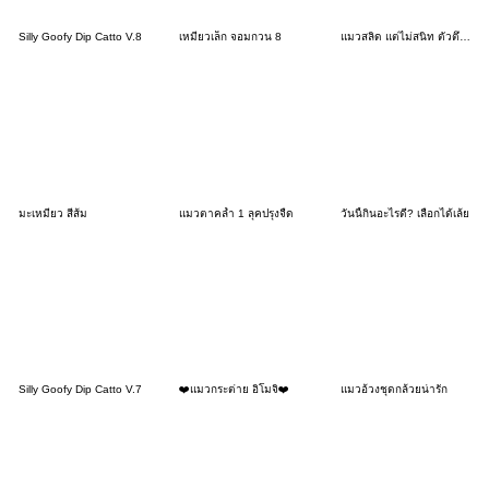
Silly Goofy Dip Catto V.8
เหมียวเล็ก จอมกวน 8
แมวสลิด แต่ไม่สนิท ตัวตึง (No text)
มะเหมียว สีส้ม
แมวตาคล้ำ 1 ลุคปรุงจืด
วันนี้กินอะไรดี? เลือกได้เล้ย
Silly Goofy Dip Catto V.7
❤️แมวกระต่าย อิโมจิ❤️
แมวอ้วงชุดกล้วยน่ารัก