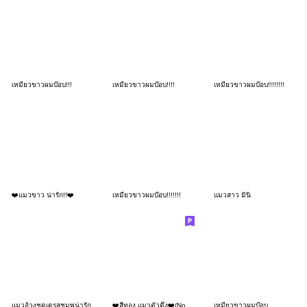
เหมียวขาวผมบ๊อบ!!!
เหมียวขาวผมบ๊อบ!!!!
เหมียวขาวผมบ๊อบ!!!!!!!!
❤️แมวขาว น่ารัก!!❤️
เหมียวขาวผมบ๊อบ!!!!!!!
แมวสาว มินิ
แมวอ้วงชุดเดรสชมพูน่ารัก
❤️สีทอง แมวตัวตึง❤️(No Text)
เหมียวขาวผมบ๊อบ