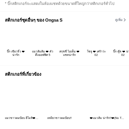
* บิ๊กสติกเกอร์จะแสดงในห้องแชทด้วยขนาดที่ใหญ่กว่าสติกเกอร์ทั่วไป
สติกเกอร์ชุดอื่นๆ ของ Ongsa S
ดูเพิ่ม
บิ๊ก เขียวจิ๋ว ❤️
แมวส้มส้ม ❤️ ตัว
สกุชชี่ ไอเท็ม ❤️
โซจู ❤️ เศร้าว่ะ
บิ๊ก ดู๊ด ❤️ น่
น่ารัก
ตึงออฟฟิศ 5
แชทน่ารัก
02
02
สติกเกอร์ที่เกี่ยวข้อง
แมวขาวผมบ๊อบ อีโมจิ❤️หลายอารมณ์ 23
เหมียวขาวผมบ๊อบ!!
❤️แมวส้ม น่ารัก!!❤️(No Text)