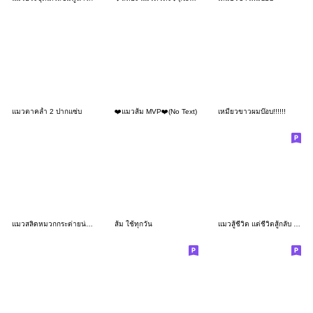
แมวตาคล้ำ 2 ปากแซ่บ
❤️แมวส้ม MVP❤️(No Text)
เหมียวขาวผมบ๊อบ!!!!!!
แมวสลิดหมวกกระต่ายน่ารัก
ส้ม ใช้ทุกวัน
แมวสู้ชีวิต แต่ชีวิตสู้กลับ : แมวด้วง 4