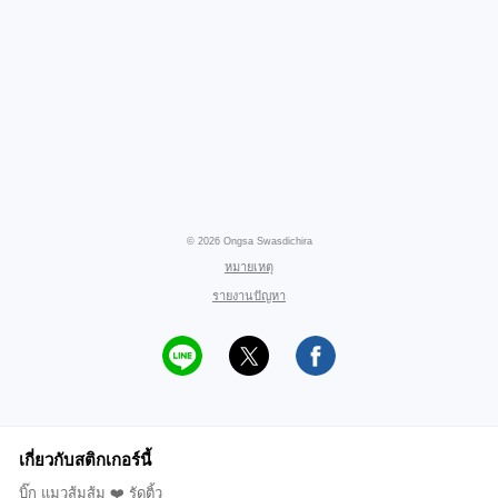
© 2026 Ongsa Swasdichira
หมายเหตุ
รายงานปัญหา
เกี่ยวกับสติกเกอร์นี้
บิ๊ก แมวส้มส้ม ❤️ รัดติ้ว