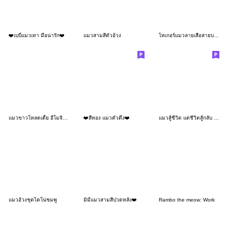
❤️เบบี๋แมวเทา มือน่ารัก❤️
แมวสามสีตัวอ้วง
ไทเกอร์แมวลายเสือสายบอส❤️
แมวขาวโหลดเตี้ย อีโมจิ❤️หลายอารมณ์ 21
❤️สีทอง แมวตัวตึง❤️
แมวสู้ชีวิต แต่ชีวิตสู้กลับ : แมวด้วง 5
แมวอ้วงชุดไดโน่ชมพู
มิมี่แมวสามสีปวดหลัง❤️
Rambo the meow: Work