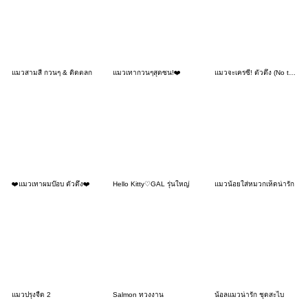
แมวสามสี กวนๆ & ติดตลก
แมวเทากวนๆสุดซน!❤️
แมวจะเครซี่! ตัวตึง (No text)
❤️แมวเทาผมบ๊อบ ตัวตึง❤️
Hello Kitty♡GAL รุ่นใหญ่
แมวน้อยใส่หมวกเห็ดน่ารัก
แมวปรุงจืด 2
Salmon ทวงงาน
น้อลแมวน่ารัก ชุดสะไบ